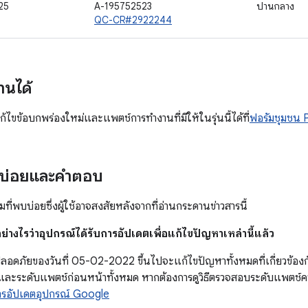
25
A-195752523
ปานกลาง
QC-CR#2922244
านได้
้ไขข้อบกพร่องใหม่และแพตช์การทํางานที่มีให้ในรุ่นนี้ได้ที่
ฟอรัมชุมชน P
บบ่อยและคำตอบ
ที่พบบ่อยซึ่งผู้ใช้อาจสงสัยหลังจากที่อ่านกระดานข่าวสารนี้
ย่างไรว่าอุปกรณ์ได้รับการอัปเดตเพื่อแก้ไขปัญหาเหล่านี้แล้ว
อดภัยของวันที่ 05-02-2022 ขึ้นไปจะแก้ไขปัญหาทั้งหมดที่เกี่ยวข้อ
และระดับแพตช์ก่อนหน้าทั้งหมด หากต้องการดูวิธีตรวจสอบระดับแพตช์
รอัปเดตอุปกรณ์ Google