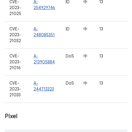
CVE-
A-
ID
中
13
2023-
254929746
21025
CVE-
A-
ID
中
13
2023-
248085351
21032
CVE-
A-
DoS
中
13
2023-
213905884
21016
CVE-
A-
DoS
中
13
2023-
244713323
21033
Pixel