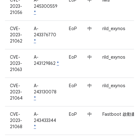
CVE-
A-
EoP
中
lwis
2023-
245300559
21056
*
CVE-
A-
EoP
中
rild_exynos
2023-
243376770
21062
*
CVE-
A-
EoP
中
rild_exynos
2023-
243129862
*
21063
CVE-
A-
EoP
中
rild_exynos
2023-
243130078
21064
*
CVE-
A-
EoP
中
Fastboot 啟動畫
2023-
243433344
21068
*