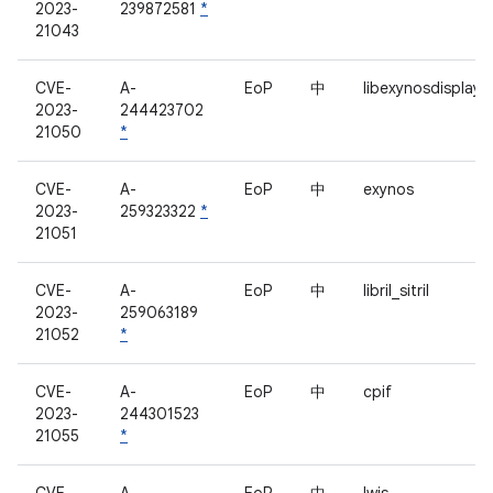
2023-
239872581
*
21043
CVE-
A-
EoP
中
libexynosdisplay
2023-
244423702
21050
*
CVE-
A-
EoP
中
exynos
2023-
259323322
*
21051
CVE-
A-
EoP
中
libril_sitril
2023-
259063189
21052
*
CVE-
A-
EoP
中
cpif
2023-
244301523
21055
*