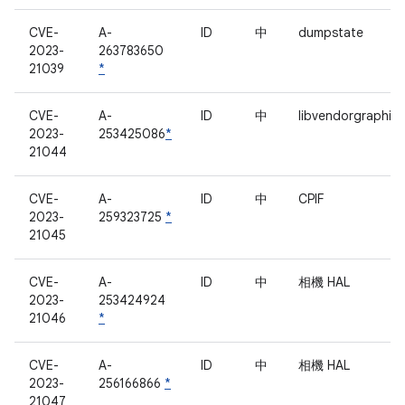
CVE-
A-
ID
中
dumpstate
2023-
263783650
21039
*
CVE-
A-
ID
中
libvendorgraphicb
2023-
253425086
*
21044
CVE-
A-
ID
中
CPIF
2023-
259323725
*
21045
CVE-
A-
ID
中
相機 HAL
2023-
253424924
21046
*
CVE-
A-
ID
中
相機 HAL
2023-
256166866
*
21047