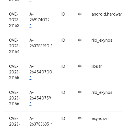
CVE-
A-
ID
中
android.hardware.
2023-
269174022
21152
*
CVE-
A-
ID
中
rild_exynos
2023-
263783910
*
21154
CVE-
A-
ID
中
libsitril
2023-
264540700
21155
*
CVE-
A-
ID
中
rild_exynos
2023-
264540759
21156
*
CVE-
A-
ID
中
exynos-ril
2023-
263783635
*