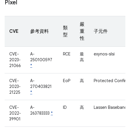
Pixel
嚴
類
CVE
參考資料
重
子元件
型
性
CVE-
A-
RCE
最
exynos-slsi
2023-
250100597
高
21066
*
CVE-
A-
EoP
高
Protected Confirm
2023-
270403821
21225
*
CVE-
A-
ID
高
Lassen Baseband
2022-
263783333
*
39901