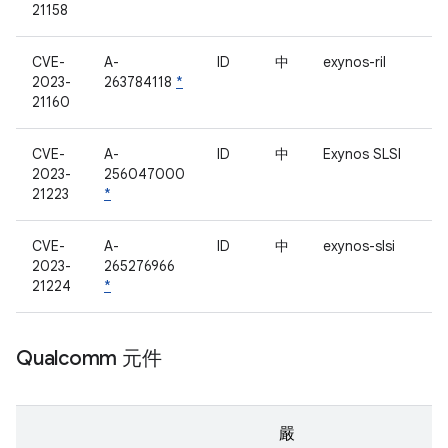
21158
CVE-
A-
ID
中
exynos-ril
2023-
263784118
*
21160
CVE-
A-
ID
中
Exynos SLSI
2023-
256047000
21223
*
CVE-
A-
ID
中
exynos-slsi
2023-
265276966
21224
*
Qualcomm 元件
嚴