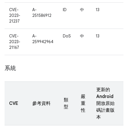
CVE-
A-
ID
中
13
2023-
251586912
21237
CVE-
A-
DoS
中
13
2023-
259942964
21167
系統
更新的
嚴
Android
類
CVE
參考資料
重
開放原始
型
性
碼計畫版
本