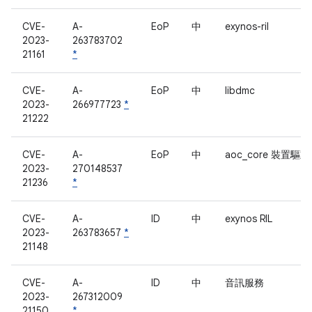
CVE-
A-
EoP
中
exynos-ril
2023-
263783702
21161
*
CVE-
A-
EoP
中
libdmc
2023-
266977723
*
21222
CVE-
A-
EoP
中
aoc_core 裝置驅
2023-
270148537
21236
*
CVE-
A-
ID
中
exynos RIL
2023-
263783657
*
21148
CVE-
A-
ID
中
音訊服務
2023-
267312009
21150
*