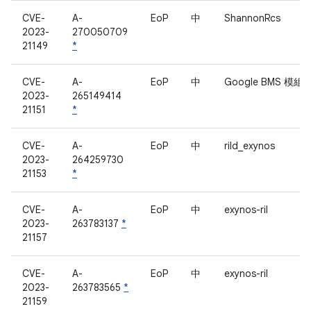
CVE-
A-
EoP
中
ShannonRcs
2023-
270050709
21149
*
CVE-
A-
EoP
中
Google BMS 模組
2023-
265149414
21151
*
CVE-
A-
EoP
中
rild_exynos
2023-
264259730
21153
*
CVE-
A-
EoP
中
exynos-ril
2023-
263783137
*
21157
CVE-
A-
EoP
中
exynos-ril
2023-
263783565
*
21159