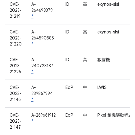
CVE-
A-
ID
高
exynos-slsi
2023-
264698379
21219
*
CVE-
A-
ID
高
exynos-slsi
2023-
264590585
21220
*
CVE-
A-
ID
高
數據機
2023-
240728187
21226
*
CVE-
A-
EoP
中
LWIS
2023-
239867994
21146
*
CVE-
A-269661912
EoP
中
Pixel 相機驅動程式
2023-
*
21147