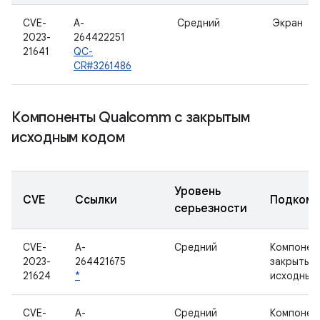
CVE-
A-
Средний
Экран
2023-
264422251
21641
QC-
CR#3261486
Компоненты Qualcomm с закрытым
исходным кодом
Уровень
CVE
Ссылки
Подкомп
серьезности
CVE-
A-
Средний
Компонен
2023-
264421675
закрытым
21624
*
исходным
CVE-
A-
Средний
Компонен