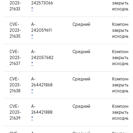
2023-
242573066
закрытым
21633
*
исходным
CVE-
A-
Средний
Компонен
2023-
242059611
закрытым
21635
*
исходным
CVE-
A-
Средний
Компонен
2023-
242057682
закрытым
21637
*
исходным
CVE-
A-
Средний
Компонен
2023-
264421868
закрытым
21638
*
исходным
CVE-
A-
Средний
Компонен
2023-
264421888
закрытым
21639
*
исходным