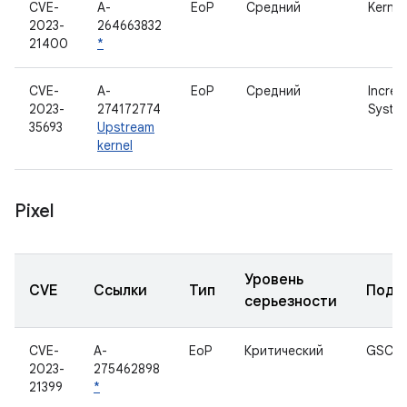
CVE-
A-
EoP
Средний
Kernel
2023-
264663832
21400
*
CVE-
A-
EoP
Средний
Increm
2023-
274172774
System
35693
Upstream
kernel
Pixel
Уровень
CVE
Ссылки
Тип
Подк
серьезности
CVE-
A-
EoP
Критический
GSC
2023-
275462898
21399
*