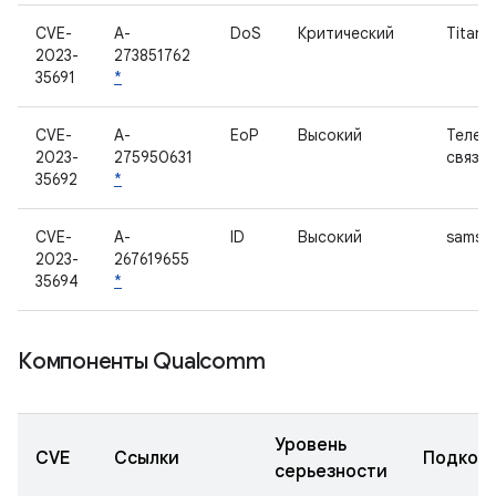
CVE-
A-
DoS
Критический
Titan 
2023-
273851762
35691
*
CVE-
A-
EoP
Высокий
Телеф
2023-
275950631
связь
35692
*
CVE-
A-
ID
Высокий
samsun
2023-
267619655
35694
*
Компоненты Qualcomm
Уровень
CVE
Ссылки
Подком
серьезности