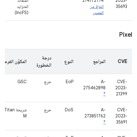
2023-
274172774
الملفات
35693
النواة من
المتزايد
المصدر
(IncFS)
Pixel
درجة
CVE
المراجع
النوع
المكوّن الفرعي
الخطورة
CVE-
A-
EoP
حرِج
GSC
275462898
2023-
*
21399
CVE-
A-
DoS
حرِج
شريحة Titan
M
273851762
2023-
*
35691