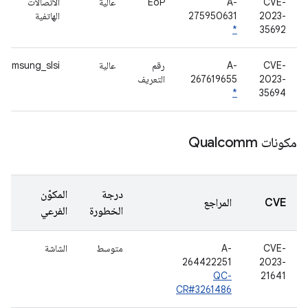
CVE-
A-
EoP
عالية
الاتصالات
2023-
275950631
الهاتفية
*
35692
CVE-
A-
رقم
عالية
samsung_slsi
2023-
267619655
التعريف
*
35694
مكونات Qualcomm
درجة
المكوّن
CVE
المراجع
الخطورة
الفرعي
CVE-
A-
متوسط
الشاشة
264422251
2023-
QC-
21641
CR#3261486