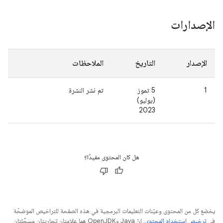
الإصدارات
الإصدار
التاريخ
الملاحظات
1
5 تموز
تم نشر النشرة
(يوليو)
2023
هل كان المحتوى مفيدًا؟
يخضع كل من المحتوى وعيّنات التعليمات البرمجية في هذه الصفحة للتراخيص الموضحّة
في
ترخيص استخدام المحتوى
. إنّ Java وOpenJDK هما علامتان تجاريتان مسجَّلتان