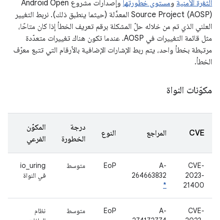
الثغرة الأمنية
و
مستوى خطورتها
وإصدارات مشروع Android Open
Source Project (AOSP) المعدَّلة (حيثما ينطبق ذلك). نربط التغيير
العلني الذي تم من خلاله حلّ المشكلة برقم تعريف الخطأ إذا كان متاحًا،
مثل قائمة التغييرات في AOSP. عندما تكون هناك تغييرات متعدّدة
مرتبطة بخطأ واحد، يتم ربط الإشارات الإضافية بالأرقام التي تتبع معرّف
الخطأ.
مكوّنات النواة
درجة
المكوّن
CVE
المراجع
النوع
الخطورة
الفرعي
CVE-
A-
EoP
متوسط
io_uring
2023-
264663832
في النواة
*
21400
CVE-
A-
EoP
متوسط
نظام