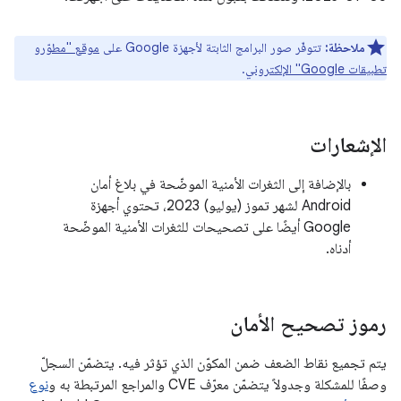
ملاحظة:
تتوفّر صور البرامج الثابتة لأجهزة Google على
موقع "مطوّرو
تطبيقات Google" الإلكتروني
.
الإشعارات
بالإضافة إلى الثغرات الأمنية الموضّحة في بلاغ أمان
Android لشهر تموز (يوليو) 2023، تحتوي أجهزة
Google أيضًا على تصحيحات للثغرات الأمنية الموضّحة
أدناه.
رموز تصحيح الأمان
يتم تجميع نقاط الضعف ضمن المكوّن الذي تؤثر فيه. يتضمّن السجلّ
وصفًا للمشكلة وجدولاً يتضمّن معرّف CVE والمراجع المرتبطة به و
نوع