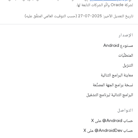
لشركة Oracle و/أو الشركات التابعة لها.
تاريخ التعديل الأخير: 2025-07-27 (حسب التوقيت العالمي المتفَّق عليه)
الإصدار
مستودع Android
المتطلّبات
التنزيل
معاينة البرامج الثنائية
نسخة برامج الجهة المصنِّعة
البرامج الثنائية لبرنامج التشغيل
التواصل
حساب ‎@Android على X
حساب ‎@AndroidDev على X