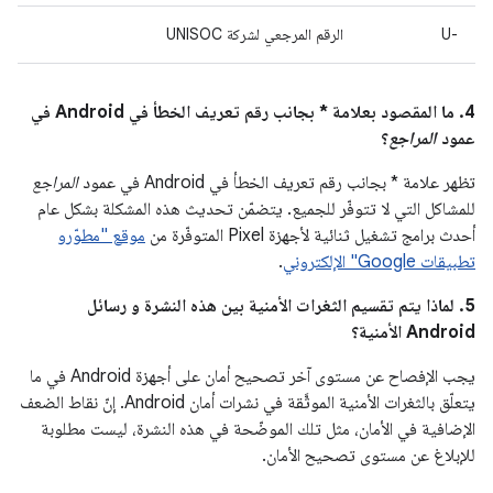
U-‎
الرقم المرجعي لشركة UNISOC
4. ما المقصود بعلامة * بجانب رقم تعريف الخطأ في Android في
عمود
المراجع
؟
تظهر علامة * بجانب رقم تعريف الخطأ في Android في عمود
المراجع
للمشاكل التي لا تتوفّر للجميع. يتضمّن تحديث هذه المشكلة بشكل عام
أحدث برامج تشغيل ثنائية لأجهزة Pixel المتوفّرة من
موقع "مطوّرو
تطبيقات Google" الإلكتروني
.
5. لماذا يتم تقسيم الثغرات الأمنية بين هذه النشرة و رسائل
Android الأمنية؟
يجب الإفصاح عن مستوى آخر تصحيح أمان على أجهزة Android في ما
يتعلّق بالثغرات الأمنية الموثَّقة في نشرات أمان Android. إنّ نقاط الضعف
الإضافية في الأمان، مثل تلك الموضّحة في هذه النشرة، ليست مطلوبة
للإبلاغ عن مستوى تصحيح الأمان.