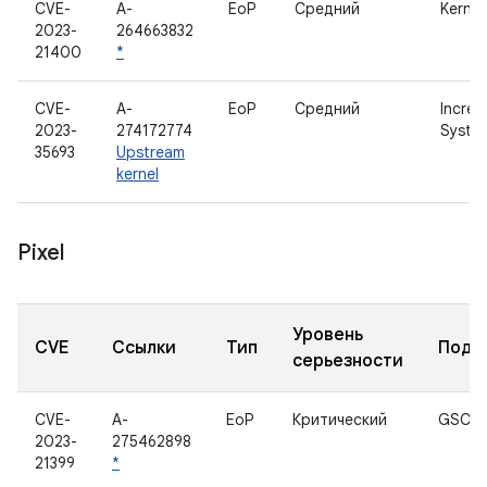
CVE-
A-
EoP
Средний
Kernel
2023-
264663832
21400
*
CVE-
A-
EoP
Средний
Increm
2023-
274172774
System
35693
Upstream
kernel
Pixel
Уровень
CVE
Ссылки
Тип
Подк
серьезности
CVE-
A-
EoP
Критический
GSC
2023-
275462898
21399
*