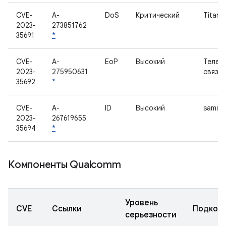
CVE-
A-
DoS
Критический
Titan 
2023-
273851762
35691
*
CVE-
A-
EoP
Высокий
Телеф
2023-
275950631
связь
35692
*
CVE-
A-
ID
Высокий
samsun
2023-
267619655
35694
*
Компоненты Qualcomm
Уровень
CVE
Ссылки
Подком
серьезности