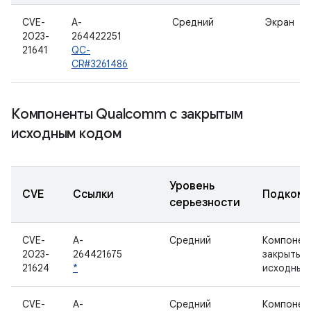
CVE-
A-
Средний
Экран
2023-
264422251
21641
QC-
CR#3261486
Компоненты Qualcomm с закрытым
исходным кодом
Уровень
CVE
Ссылки
Подкомп
серьезности
CVE-
A-
Средний
Компонен
2023-
264421675
закрытым
21624
*
исходным
CVE-
A-
Средний
Компонен