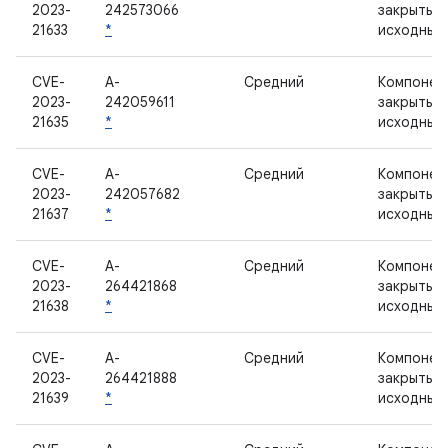
2023-
242573066
закрытым
21633
*
исходным
CVE-
A-
Средний
Компонен
2023-
242059611
закрытым
21635
*
исходным
CVE-
A-
Средний
Компонен
2023-
242057682
закрытым
21637
*
исходным
CVE-
A-
Средний
Компонен
2023-
264421868
закрытым
21638
*
исходным
CVE-
A-
Средний
Компонен
2023-
264421888
закрытым
21639
*
исходным