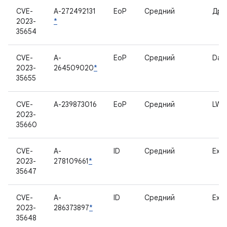
CVE-
A-272492131
EoP
Средний
Дра
2023-
*
35654
CVE-
A-
EoP
Средний
Dar
2023-
264509020
*
35655
CVE-
A-239873016
EoP
Средний
LWI
2023-
35660
CVE-
A-
ID
Средний
Exyn
2023-
278109661
*
35647
CVE-
A-
ID
Средний
Exyn
2023-
286373897
*
35648