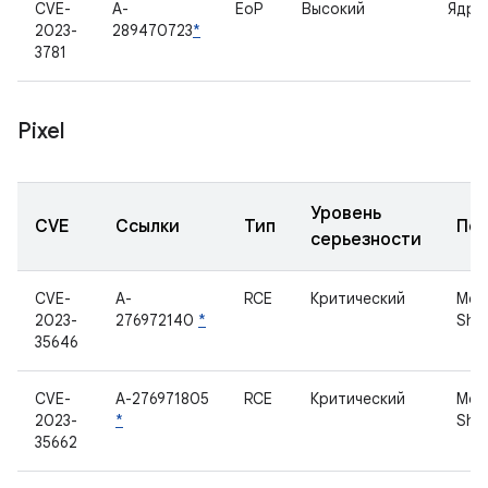
CVE-
A-
EoP
Высокий
Ядро
2023-
289470723
*
3781
Pixel
Уровень
CVE
Ссылки
Тип
По
серьезности
CVE-
A-
RCE
Критический
Мод
2023-
276972140
*
Sha
35646
CVE-
A-276971805
RCE
Критический
Мод
2023-
*
Sha
35662