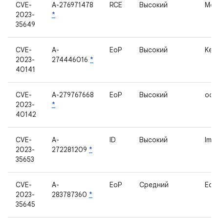
CVE-
A-276971478
RCE
Высокий
Мод
2023-
*
35649
CVE-
A-
EoP
Высокий
Kern
2023-
274446016
*
40141
CVE-
A-279767668
EoP
Высокий
oob
2023-
*
40142
CVE-
A-
ID
Высокий
ImsS
2023-
272281209
*
35653
CVE-
A-
EoP
Средний
Edg
2023-
283787360
*
35645