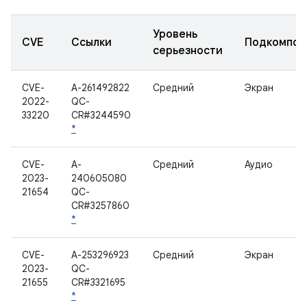
Уровень
CVE
Ссылки
Подкомпон
серьезности
CVE-
A-261492822
Средний
Экран
2022-
QC-
33220
CR#3244590
*
CVE-
A-
Средний
Аудио
2023-
240605080
21654
QC-
CR#3257860
*
CVE-
A-253296923
Средний
Экран
2023-
QC-
21655
CR#3321695
*