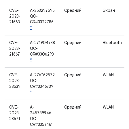
CVE-
A-253297595
Средний
Экран
2023-
QC-
21663
CR#3322786
*
CVE-
A-271904738
Средний
Bluetooth
2023-
QC-
21667
CR#3306293
*
CVE-
A-276762572
Средний
WLAN
2023-
QC-
28539
CR#3346739
*
CVE-
A-
Средний
WLAN
2023-
245789946
28571
QC-
CR#3357461