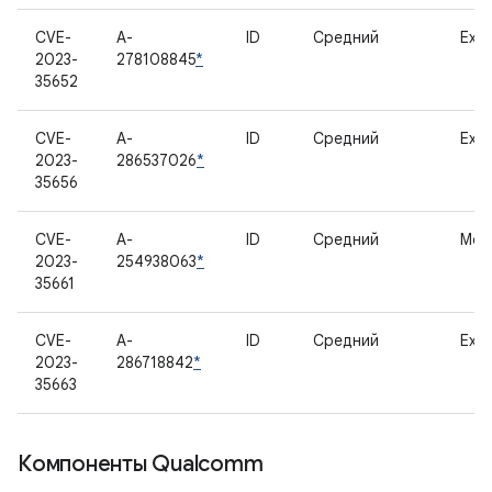
CVE-
A-
ID
Средний
Exyn
2023-
278108845
*
35652
CVE-
A-
ID
Средний
Exyn
2023-
286537026
*
35656
CVE-
A-
ID
Средний
Мод
2023-
254938063
*
35661
CVE-
A-
ID
Средний
Exyn
2023-
286718842
*
35663
Компоненты Qualcomm