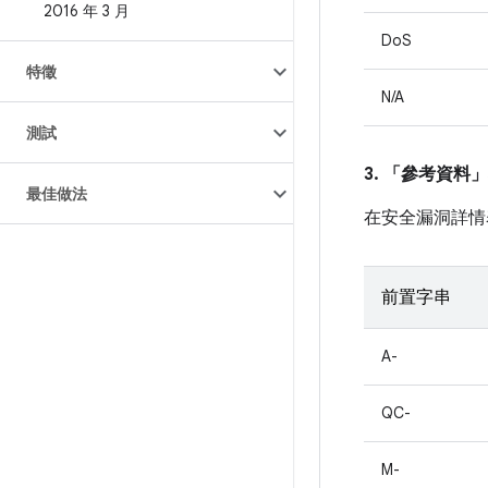
2016 年 3 月
DoS
特徵
N/A
測試
3. 「參考資料」
最佳做法
在安全漏洞詳情
前置字串
A-
QC-
M-