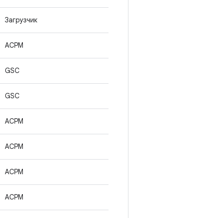
Загрузчик
ACPM
GSC
GSC
ACPM
ACPM
ACPM
ACPM