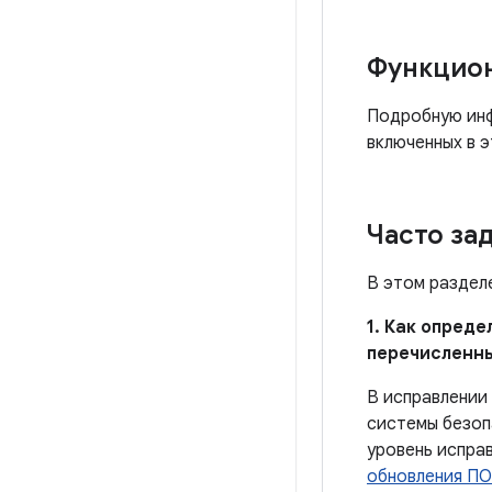
Функцио
Подробную инф
включенных в э
Часто за
В этом раздел
1. Как опред
перечисленн
В исправлении
системы безоп
уровень испра
обновления ПО