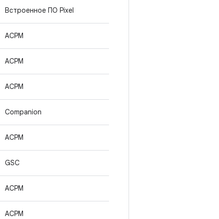
Встроенное ПО Pixel
ACPM
ACPM
ACPM
Companion
ACPM
GSC
ACPM
ACPM