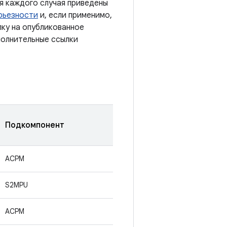
я каждого случая приведены
рьезности
и, если применимо,
лку на опубликованное
полнительные ссылки
Подкомпонент
ACPM
S2MPU
ACPM