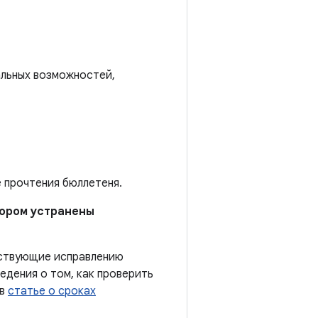
альных возможностей,
е прочтения бюллетеня.
отором устранены
тствующие исправлению
дения о том, как проверить
 в
статье о сроках