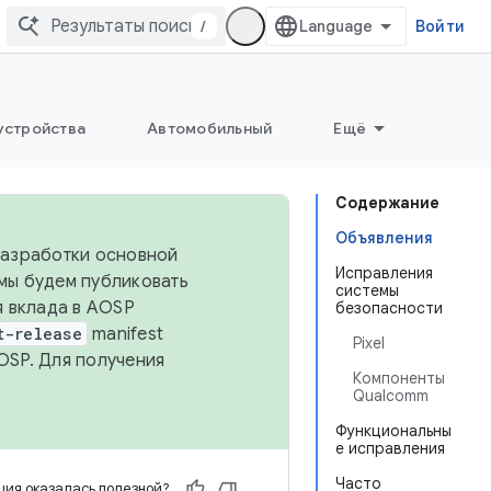
/
Войти
устройства
Автомобильный
Ещё
Содержание
Объявления
 разработки основной
Исправления
 мы будем публиковать
системы
я вклада в AOSP
безопасности
t-release
manifest
Pixel
OSP. Для получения
Компоненты
Qualcomm
Функциональны
е исправления
Часто
ия оказалась полезной?