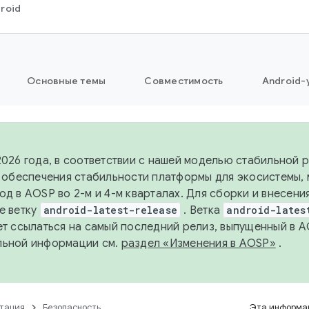
roid
Основные темы
Совместимость
Android-
2026 года, в соответствии с нашей моделью стабильной
я обеспечения стабильности платформы для экосистемы,
од в AOSP во 2-м и 4-м кварталах. Для сборки и внесени
е ветку
android-latest-release
. Ветка
android-lates
ет ссылаться на самый последний релиз, выпущенный в A
льной информации см.
раздел «Изменения в AOSP»
.
тация
Безопасность
Эта информац