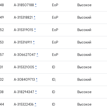
48
A-318507188
*
EoP
Высокое
49
A-315318821
*
EoP
Высокий
52
A-315319015
*
EoP
Высокий
53
A-315316911
*
EoP
Высокий
57
A-306627047
*
EoP
Высокий
31
A-315321005
*
ID
Высокое
32
A-308409713
*
ID;
Высокий
38
A-318294347
*
ID
Высокое
744
A-315322436
*
ID
Высокое