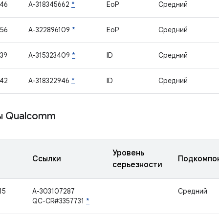
46
A-318345662
*
EoP
Средний
56
A-322896109
*
EoP
Средний
39
A-315323409
*
ID
Средний
42
A-318322946
*
ID
Средний
ы Qualcomm
Уровень
Ссылки
Подкомпо
серьезности
15
A-303107287
Средний
QC-CR#3357731
*