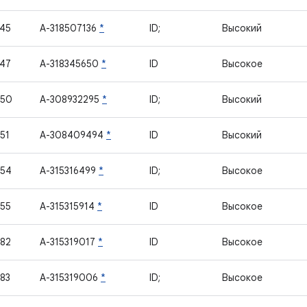
45
A-318507136
*
ID;
Высокий
47
A-318345650
*
ID
Высокое
750
A-308932295
*
ID;
Высокий
51
A-308409494
*
ID
Высокий
754
A-315316499
*
ID;
Высокое
55
A-315315914
*
ID
Высокое
82
A-315319017
*
ID
Высокое
83
A-315319006
*
ID;
Высокое