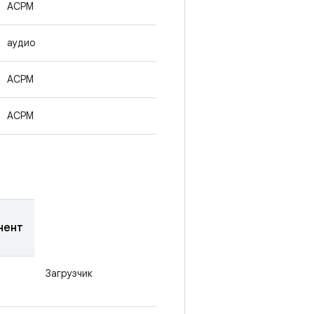
ACPM
аудио
ACPM
ACPM
нент
Загрузчик