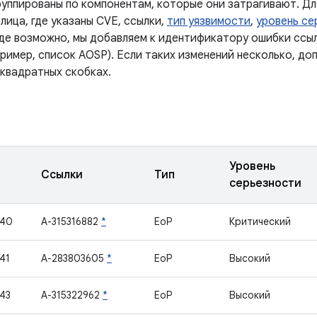
руппированы по компонентам, которые они затрагивают. Дл
лица, где указаны CVE, ссылки,
тип уязвимости
,
уровень се
Где возможно, мы добавляем к идентификатору ошибки ссы
ример, список AOSP). Если таких изменений несколько, до
 квадратных скобках.
Уровень
Ссылки
Тип
серьезности
740
A-315316882
*
EoP
Критический
41
A-283803605
*
EoP
Высокий
43
A-315322962
*
EoP
Высокий