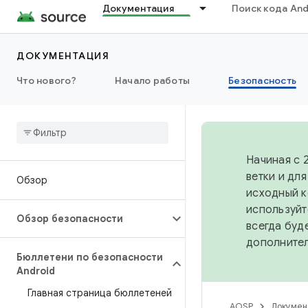
Документация
Поиск кода And
ДОКУМЕНТАЦИЯ
Что нового?
Начало работы
Безопасность
Начиная с 
ветки и дл
Обзор
исходный к
используйт
Обзор безопасности
всегда буд
дополните
Бюллетени по безопасности
Android
Главная страница бюллетеней
AOSP
Докумен