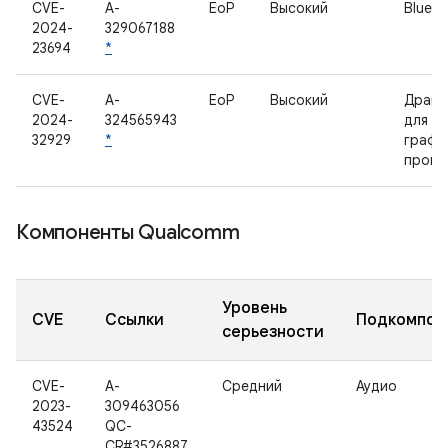
CVE-
A-
EoP
Высокий
Blueto
2024-
329067188
23694
*
CVE-
A-
EoP
Высокий
Драйве
2024-
324565943
для
32929
*
графи
проце
Компоненты Qualcomm
Уровень
CVE
Ссылки
Подкомпон
серьезности
CVE-
A-
Средний
Аудио
2023-
309463056
43524
QC-
CR#3526887