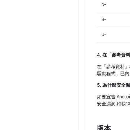
N-
B-
U-
4. 在「參考資
在「參考資料」
驅動程式，已內
5. 為什麼安全
如要宣告 And
安全漏洞 (例
版本