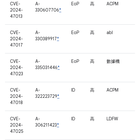
CVE-
A-
EoP
高
ACPM
2024-
330607706
*
47013
CVE-
A-
EoP
高
abl
2024-
330389917
*
47017
CVE-
A-
EoP
高
數據機
2024-
335031446
*
47023
CVE-
A-
ID
高
ACPM
2024-
322223729
*
47018
CVE-
A-
ID
高
LDFW
2024-
306211423
*
47025