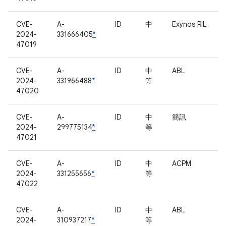
CVE-
A-
ID
中
Exynos RIL
2024-
331666405
*
47019
CVE-
A-
ID
中
ABL
2024-
331966488
*
等
47020
CVE-
A-
ID
中
簡訊
2024-
299775134
*
等
47021
CVE-
A-
ID
中
ACPM
2024-
331255656
*
等
47022
CVE-
A-
ID
中
ABL
2024-
310937217
*
等