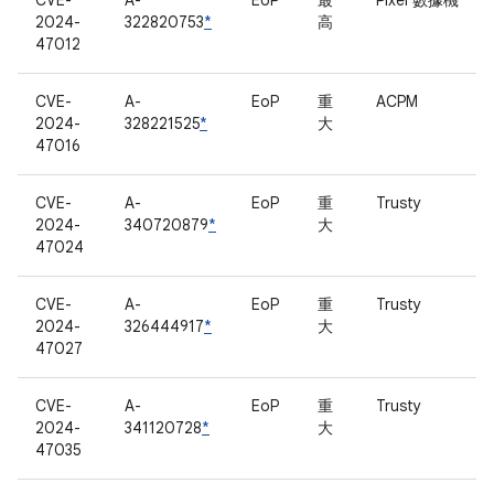
CVE-
A-
EoP
最
Pixel 數據機
2024-
322820753
*
高
47012
CVE-
A-
EoP
重
ACPM
2024-
328221525
*
大
47016
CVE-
A-
EoP
重
Trusty
2024-
340720879
*
大
47024
CVE-
A-
EoP
重
Trusty
2024-
326444917
*
大
47027
CVE-
A-
EoP
重
Trusty
2024-
341120728
*
大
47035