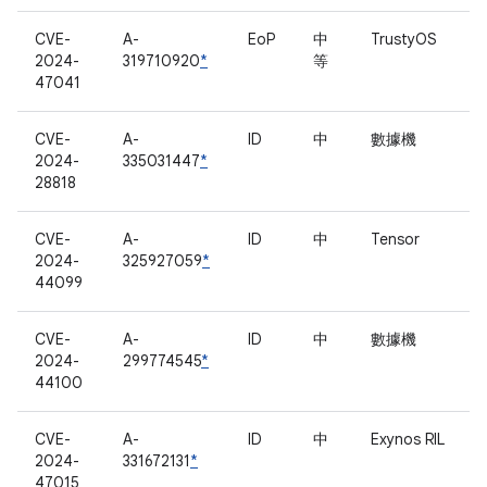
CVE-
A-
EoP
中
TrustyOS
2024-
319710920
*
等
47041
CVE-
A-
ID
中
數據機
2024-
335031447
*
28818
CVE-
A-
ID
中
Tensor
2024-
325927059
*
44099
CVE-
A-
ID
中
數據機
2024-
299774545
*
44100
CVE-
A-
ID
中
Exynos RIL
2024-
331672131
*
47015