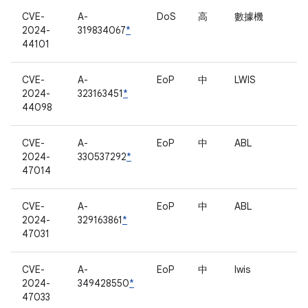
CVE-
A-
DoS
高
數據機
2024-
319834067
*
44101
CVE-
A-
EoP
中
LWIS
2024-
323163451
*
44098
CVE-
A-
EoP
中
ABL
2024-
330537292
*
47014
CVE-
A-
EoP
中
ABL
2024-
329163861
*
47031
CVE-
A-
EoP
中
lwis
2024-
349428550
*
47033