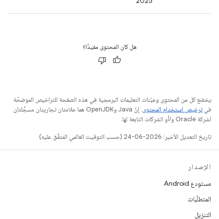
2025
هل كان المحتوى مفيدًا؟
يخضع كل من المحتوى وعيّنات التعليمات البرمجية في هذه الصفحة للتراخيص الموضحّة
في
ترخيص استخدام المحتوى
. إنّ Java وOpenJDK هما علامتان تجاريتان مسجَّلتان
لشركة Oracle و/أو الشركات التابعة لها.
تاريخ التعديل الأخير: 2026-06-24 (حسب التوقيت العالمي المتفَّق عليه)
الإصدار
مستودع Android
المتطلّبات
التنزيل