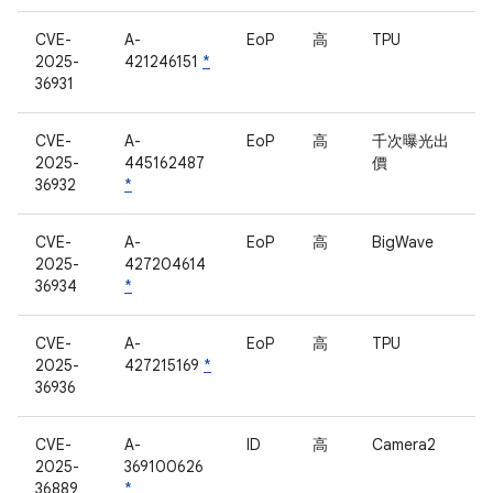
CVE-
A-
EoP
高
TPU
2025-
421246151
*
36931
CVE-
A-
EoP
高
千次曝光出
2025-
445162487
價
36932
*
CVE-
A-
EoP
高
BigWave
2025-
427204614
36934
*
CVE-
A-
EoP
高
TPU
2025-
427215169
*
36936
CVE-
A-
ID
高
Camera2
2025-
369100626
36889
*