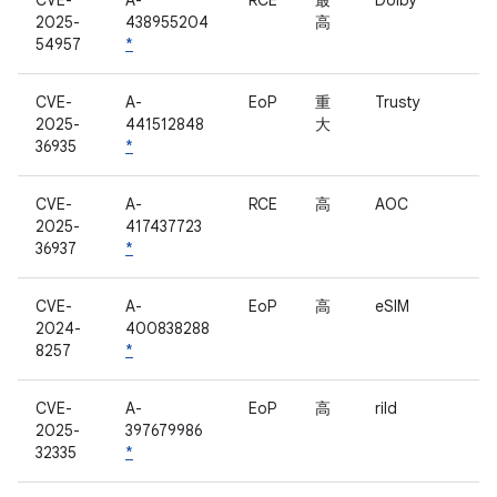
CVE-
A-
RCE
最
Dolby
2025-
438955204
高
54957
*
CVE-
A-
EoP
重
Trusty
2025-
441512848
大
36935
*
CVE-
A-
RCE
高
AOC
2025-
417437723
36937
*
CVE-
A-
EoP
高
eSIM
2024-
400838288
8257
*
CVE-
A-
EoP
高
rild
2025-
397679986
32335
*