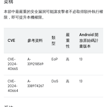
架構
本節中最嚴重的安全漏洞可能讓攻擊者不必取得額外執行權
限，即可提升本機權限。
嚴
Android 開
類
CVE
參考資料
重
放原始碼計
型
性
畫版本
CVE-
A-
EoP
高
13
2024-
339218569
40665
CVE-
A-
DoS
高
13
2024-
338974267
40664