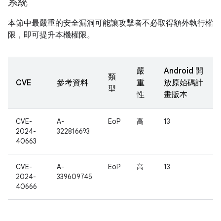
系統
本節中最嚴重的安全漏洞可能讓攻擊者不必取得額外執行權
限，即可提升本機權限。
嚴
Android 開
類
CVE
參考資料
重
放原始碼計
型
性
畫版本
CVE-
A-
EoP
高
13
2024-
322816693
40663
CVE-
A-
EoP
高
13
2024-
339609745
40666