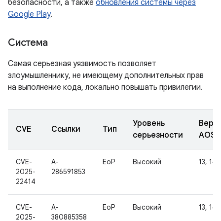
безопасности, а также
обновления системы через
Google Play
.
Система
Самая серьезная уязвимость позволяет
злоумышленнику, не имеющему дополнительных прав
на выполнение кода, локально повышать привилегии.
Уровень
Верс
CVE
Ссылки
Тип
серьезности
AOSP
CVE-
A-
EoP
Высокий
13, 14
2025-
286591853
22414
CVE-
A-
EoP
Высокий
13, 14
2025-
380885358