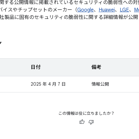
関する公開情報に掲載されているセキュリティの脆弱性への対
d デバイスやチップセットのメーカー（
Google
、
Huawei
、
LGE
、
M
社製品に固有のセキュリティの脆弱性に関する詳細情報が公開
ン
日付
備考
2025 年 4 月 7 日
情報公開
この情報は役に立ちましたか？