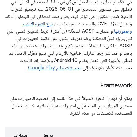
في الأقسام أدناه، نقدّم تفاصيل عن كل من نقاط الضعف في الأمان التي
تنطبق على مستوى التصحيح في 01‏-05‏-2025. يتم تجميع الثغرات
الأمنية ضمن المكوّن الذي تؤثر فيه. يتم وصف المشاكل في الجداول أدناه،
وتشمل معرّف CVE والمرجعات المرتبطة به و
نوع الثغرة الأمنية
وخطورتها
وإصدارات AOSP المعدَّلة (إن أمكن). نربط التغيير العلني الذي
تم إجراؤه لحلّ المشكلة برقم تعريف الخلل، مثل قائمة التغييرات في
AOSP، إذا كان ذلك متاحًا. عندما تكون هناك تغييرات متعدّدة مرتبطة
بخطأ واحد، يتم ربط إشارات إضافية بالأرقام التي تتبع معرّف الخطأ. قد
تتلقّى الأجهزة التي تعمل بنظام Android 10 والإصدارات الأحدث
تحديثات الأمان بالإضافة إلى
تحديثات نظام Google Play
.
Framework
يمكن أن تؤدي 'الثغرة الأمنية' في هذا القسم إلى تصعيد الامتيازات على
مستوى الجهاز بدون الحاجة إلى امتيازات تنفيذ إضافية. لا يلزم تفاعل
المستخدم للاستفادة من هذه الثغرة.
درجة
إصدارات