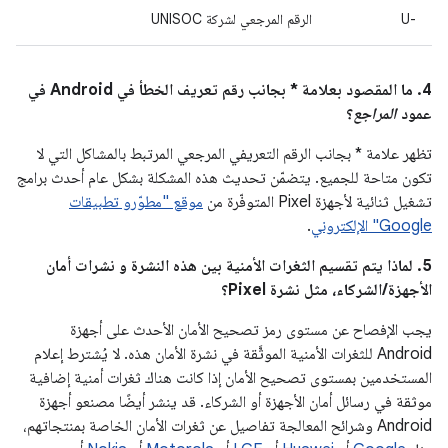
U-‎
الرقم المرجعي لشركة UNISOC
4. ما المقصود بعلامة * بجانب رقم تعريف الخطأ في Android في
عمود
المراجع
؟
تظهر علامة * بجانب الرقم التعريفي المرجعي المرتبط بالمشاكل التي لا
تكون متاحة للجميع. يتضمّن تحديث هذه المشكلة بشكل عام أحدث برامج
تشغيل ثنائية لأجهزة Pixel المتوفّرة من
موقع "مطوّرو تطبيقات
Google" الإلكتروني
.
5. لماذا يتم تقسيم الثغرات الأمنية بين هذه النشرة و نشرات أمان
الأجهزة/الشركاء، مثل نشرة Pixel؟
يجب الإفصاح عن مستوى رمز تصحيح الأمان الأحدث على أجهزة
Android للثغرات الأمنية الموثَّقة في نشرة الأمان هذه. لا يُشترط إعلام
المستخدمين بمستوى تصحيح الأمان إذا كانت هناك ثغرات أمنية إضافية
موثقة في رسائل أمان الأجهزة أو الشركاء. قد ينشر أيضًا مصنعو أجهزة
Android وشرائح المعالجة تفاصيل عن ثغرات الأمان الخاصة بمنتجاتهم،