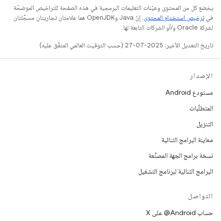
يخضع كل من المحتوى وعيّنات التعليمات البرمجية في هذه الصفحة للتراخيص الموضحّة
في
ترخيص استخدام المحتوى
. إنّ Java وOpenJDK هما علامتان تجاريتان مسجَّلتان
لشركة Oracle و/أو الشركات التابعة لها.
تاريخ التعديل الأخير: 2025-07-27 (حسب التوقيت العالمي المتفَّق عليه)
الإصدار
مستودع Android
المتطلّبات
التنزيل
معاينة البرامج الثنائية
نسخة برامج الجهة المصنِّعة
البرامج الثنائية لبرنامج التشغيل
التواصل
حساب ‎@Android على X