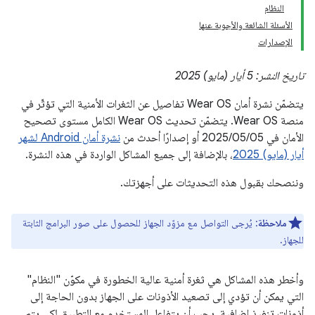
النظام
الأسئلة الشائعة والأجوبة عنها
الإصدارات
تاريخ النشر: 5 أيار (مايو) 2025
يتضمّن نشرة أمان Wear OS تفاصيل عن الثغرات الأمنية التي تؤثّر في
منصة Wear OS. يتضمّن تحديث Wear OS الكامل مستوى تصحيح
الأمان في 05‏/05‏/2025 أو إصدارًا أحدث من
نشرة أمان Android لشهر
أيار (مايو) 2025
، بالإضافة إلى جميع المشاكل الواردة في هذه النشرة.
وننصحك بقبول هذه التحديثات على أجهزتك.
ملاحظة
: يُرجى التواصل مع مزوّد الجهاز للحصول على صور البرامج الثابتة
للجهاز.
وأخطر هذه المشاكل هي ثغرة أمنية عالية الخطورة في مكوّن "النظام"
التي يمكن أن تؤدي إلى تصعيد الأذونات على الجهاز بدون الحاجة إلى
أذونات تنفيذ إضافية. يجب أن يتفاعل المستخدم مع التطبيق لكي يتم