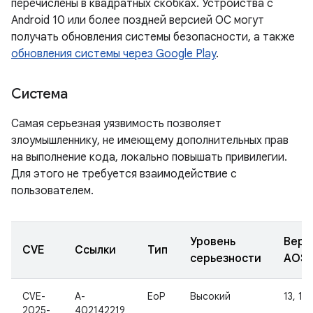
перечислены в квадратных скобках. Устройства с
Android 10 или более поздней версией ОС могут
получать обновления системы безопасности, а также
обновления системы через Google Play
.
Система
Самая серьезная уязвимость позволяет
злоумышленнику, не имеющему дополнительных прав
на выполнение кода, локально повышать привилегии.
Для этого не требуется взаимодействие с
пользователем.
Уровень
Верс
CVE
Ссылки
Тип
серьезности
AOS
CVE-
A-
EoP
Высокий
13, 14
2025-
402142219