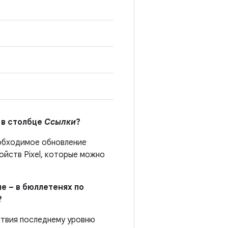
 в столбце
Ссылки
?
еобходимое обновление
йств Pixel, которые можно
е – в бюллетенях по
?
ствия последнему уровню