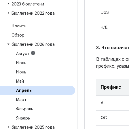
2023 бюллетени
DoS
Бюллетени 2022 года
Носить
Н/Д
Обзор
бюллетени 2026 года
3. Что означ
Август
В таблицах с 
Июль
префикс, указы
Июнь
Май
Префикс
Апрель
Март
A-
Февраль
QC-
Январь
бюллетени 2025 года