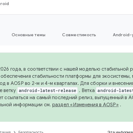
roid
Основные темы
Совместимость
Android-
2026 года, в соответствии с нашей моделью стабильной
я обеспечения стабильности платформы для экосистемы,
од в AOSP во 2-м и 4-м кварталах. Для сборки и внесени
е ветку
android-latest-release
. Ветка
android-lates
ет ссылаться на самый последний релиз, выпущенный в A
льной информации см.
раздел «Изменения в AOSP»
.
тация
Безопасность
Эта информац