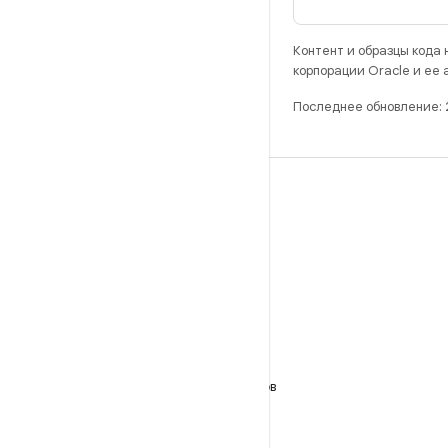
Контент и образцы кода
корпорации Oracle и ее
Последнее обновление:
РАЗРАБОТКА
Хранилище Android Repository
Требования
Как скачать код
Предпросмотр исполняемых файлов
Заводские образы
Драйверы в виде исполняемых файлов