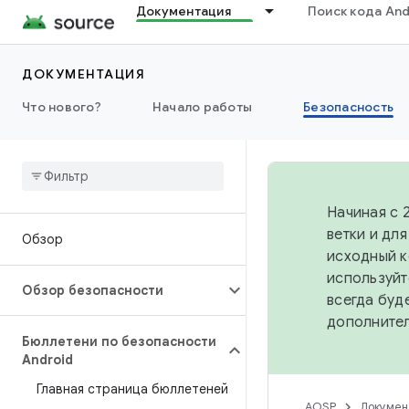
Документация
Поиск кода And
ДОКУМЕНТАЦИЯ
Что нового?
Начало работы
Безопасность
Начиная с 
ветки и дл
Обзор
исходный к
используйт
Обзор безопасности
всегда буд
дополните
Бюллетени по безопасности
Android
Главная страница бюллетеней
AOSP
Докумен