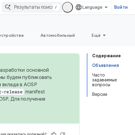
/
Войти
устройства
Автомобильный
Ещё
Содержание
Объявления
 разработки основной
Часто
 мы будем публиковать
задаваемые
я вклада в AOSP
вопросы
t-release
manifest
Версии
OSP. Для получения
ия оказалась полезной?