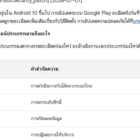
version.security_patch]:[2026-07-01]
รุ่นใน Android 10 ขึ้นไป การอัปเดตระบบ Google Play จะมีสตริงวันที
รายละเอียดเพิ่มเติมเกี่ยวกับวิธีติดตั้ง การอัปเดตความปลอดภัยได้ที่
บทค
มน์
ประเภท
หมายถึงอะไร
ประเภท
ของตารางรายละเอียดช่องโหว่ จะอ้างอิงการแยกประเภทช่องโหว่
คำจำกัดความ
การดำเนินการกับโค้ดจากระยะไกล
การยกระดับสิทธิ์
การเปิดเผยข้อมูล
การปฏิเสธการให้บริการ