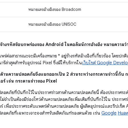
หมายเลขอ้างอิงของ Broadcom
หมายเลขอ้างอิงของ UNISOC
* ข้างรหัสข้อบกพร่องของ Android ในคอลัมน์
การอ้างอิง
หมายความว่า
แพร่ต่อสาธารณะจะมีเครื่องหมาย * อยู่ข้างรหัสอ้างอิงที่เกี่ยวข้อง โดยป
ารีล่าสุดสำหรับอุปกรณ์ Pixel ซึ่งมีให้บริการใน
เว็บไซต์ Google Devel
ว่ด้านความปลอดภัยจึงแยกออกเป็น 2 ส่วนระหว่างกระดานข่าวนี้กั
นอร์ เช่น กระดานข่าวของ Pixel
ปลอดภัยที่บันทึกไว้ในประกาศข่าวสารด้านความปลอดภัยนี้ ต้องประกาศร
ไม่จำเป็นต้องมีช่องโหว่ด้านความปลอดภัยเพิ่มเติมที่บันทึกไว้ใน ประกา
นอร์ เพื่อประกาศระดับแพตช์ด้านความปลอดภัย ผู้ผลิตอุปกรณ์และชิปเซ็
ปลอดภัยที่เฉพาะเจาะจงสำหรับผลิตภัณฑ์ของตนด้วย เช่น
Google
Huaw