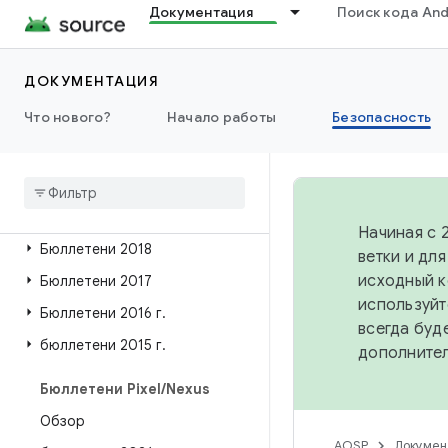
Документация
Поиск кода And
бюллетени 2025 года
Бюллетени за 2024 год
ДОКУМЕНТАЦИЯ
2023 бюллетени
Что нового?
Начало работы
Безопасность
Бюллетени 2022 года
Бюллетени 2021
Бюллетени 2020
Бюллетени 2019
Начиная с 
Бюллетени 2018
ветки и дл
исходный к
Бюллетени 2017
используйт
Бюллетени 2016 г
.
всегда буд
бюллетени 2015 г
.
дополните
Бюллетени Pixel
/
Nexus
Обзор
AOSP
Докумен