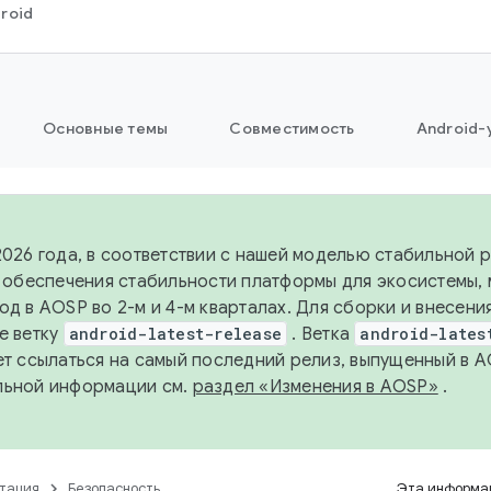
roid
Основные темы
Совместимость
Android-
2026 года, в соответствии с нашей моделью стабильной
я обеспечения стабильности платформы для экосистемы,
од в AOSP во 2-м и 4-м кварталах. Для сборки и внесени
е ветку
android-latest-release
. Ветка
android-lates
ет ссылаться на самый последний релиз, выпущенный в A
льной информации см.
раздел «Изменения в AOSP»
.
тация
Безопасность
Эта информац