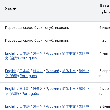
Дата
Языки
публ
Переводы скоро будут опубликованы
6 июля
Переводы скоро будут опубликованы
1 июня
English
/
日本語
/
한국어
/
Русский
/
简体中文
/
繁體中
4 мая 
文 (台灣)
Português
English
/
日本語
/
한국어
/
Русский
/
简体中文
/
繁體中
6 апр
文 (台灣)
Português
г.
English
/
日本語
/
한국어
/
Русский
/
简体中文
/
繁體中
2 мар
文 (台灣)
/
Português
г.
English
/
日本語
/
한국어
/
Русский
/
简体中文
/
繁體中
2 фев