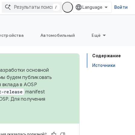
/
Войти
устройства
Автомобильный
Ещё
Содержание
Источники
 разработки основной
 мы будем публиковать
я вклада в AOSP
t-release
manifest
OSP. Для получения
ия оказалась полезной?