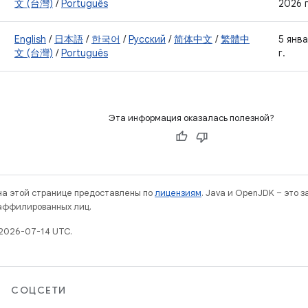
文 (台灣)
/
Português
2026 г
English
/
日本語
/
한국어
/
Русский
/
简体中文
/
繁體中
5 янв
文 (台灣)
/
Português
г.
Эта информация оказалась полезной?
 на этой странице предоставлены по
лицензиям
. Java и OpenJDK – это 
 аффилированных лиц.
2026-07-14 UTC.
СОЦСЕТИ