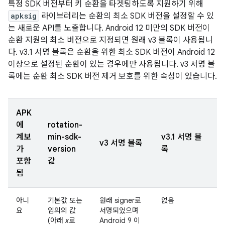
특정 SDK 버전부터 키 순환을 타겟팅하도록 지원하기 위해
apksig
라이브러리는 순환의 최소 SDK 버전을 설정할 수 있
는 새로운 API를 노출합니다. Android 12 미만의 SDK 버전이
순환 지원의 최소 버전으로 지정되면 원래 v3 블록이 사용됩니
다. v3.1 서명 블록은 순환을 위한 최소 SDK 버전이 Android 12
이상으로 설정된 순환이 있는 경우에만 사용됩니다. v3 서명 블
록에는 순환 최소 SDK 버전 제거 보호를 위한 속성이 있습니다.
APK
에
rotation-
계보
min-sdk-
v3.1 서명 블
v3 서명 블록
가
version
록
포함
값
됨
아니
기본값 또는
원래 signer로
없음
요
임의의 값
서명되었으며
(아래
x
로
Android 9 이