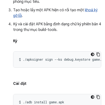
phỏng mục tiêu.
Tạo hoặc lấy một APK hiện có rồi tạo một
khoá ký
gỡ lỗi
.
Ký và cài đặt APK bằng định dạng chữ ký phiên bản 4
trong thư mục build-tools.
Ký
$
./apksigner
sign
--ks
debug.keystore
game.a
Cài đặt
$
./adb
install
game.apk