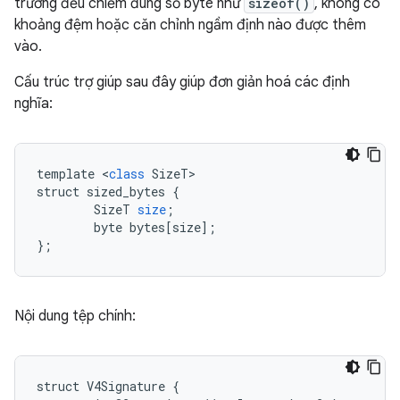
trường đều chiếm đúng số byte như
sizeof()
, không có
khoảng đệm hoặc căn chỉnh ngầm định nào được thêm
vào.
Cấu trúc trợ giúp sau đây giúp đơn giản hoá các định
nghĩa:
template
<
class
SizeT
struct
sized_bytes
{
SizeT
size
;
byte
bytes
[
size
]
;
}
;
Nội dung tệp chính:
struct V4Signature {
