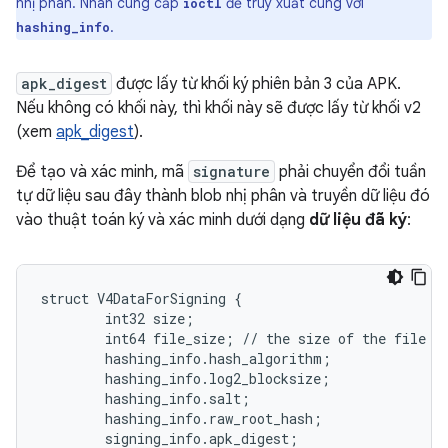
nhị phân. Nhân cung cấp
để truy xuất cùng với
ioctl
.
hashing_info
apk_digest
được lấy từ khối ký phiên bản 3 của APK.
Nếu không có khối này, thì khối này sẽ được lấy từ khối v2
(xem
apk_digest
).
Để tạo và xác minh, mã
signature
phải chuyển đổi tuần
tự dữ liệu sau đây thành blob nhị phân và truyền dữ liệu đó
vào thuật toán ký và xác minh dưới dạng
dữ liệu đã ký
:
struct V4DataForSigning {

        int32 size;

        int64 file_size; // the size of the file th
        hashing_info.hash_algorithm;

        hashing_info.log2_blocksize;

        hashing_info.salt;

        hashing_info.raw_root_hash;

        signing_info.apk_digest;
