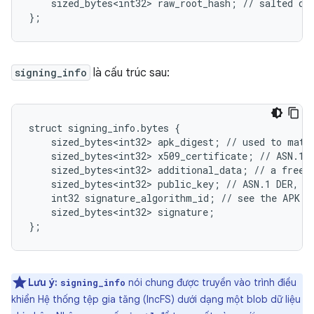
    sized_bytes<int32> raw_root_hash; // salted dig
};
signing_info
là cấu trúc sau:
struct signing_info.bytes {

    sized_bytes<int32> apk_digest; // used to match
    sized_bytes<int32> x509_certificate; // ASN.1 D
    sized_bytes<int32> additional_data; // a free-f
    sized_bytes<int32> public_key; // ASN.1 DER, mu
    int32 signature_algorithm_id; // see the APK v2
    sized_bytes<int32> signature;

};
Lưu ý:
nói chung được truyền vào trình điều
signing_info
khiển Hệ thống tệp gia tăng (IncFS) dưới dạng một blob dữ liệu