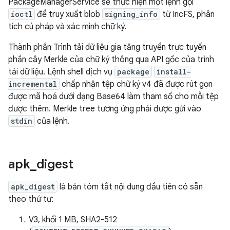
PackageManagerService sẽ thực hiện một lệnh gọi
ioctl
để truy xuất blob
signing_info
từ IncFS, phân
tích cú pháp và xác minh chữ ký.
Thành phần Trình tải dữ liệu gia tăng truyền trực tuyến
phần cây Merkle của chữ ký thông qua API gốc của trình
tải dữ liệu. Lệnh shell dịch vụ
package
install-
incremental
chấp nhận tệp chữ ký v4 đã được rút gọn
được mã hoá dưới dạng Base64 làm tham số cho mỗi tệp
được thêm. Merkle tree tương ứng phải được gửi vào
stdin
của lệnh.
apk
_
digest
apk_digest
là bản tóm tắt nội dung đầu tiên có sẵn
theo thứ tự:
V3, khối 1 MB, SHA2-512