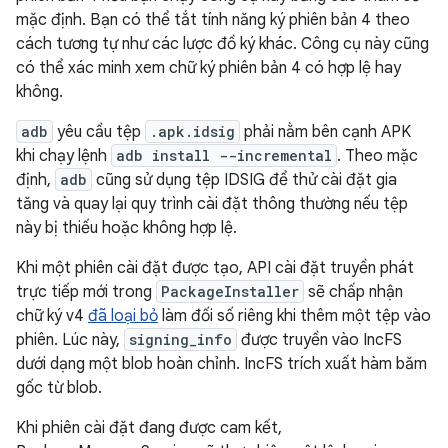
mặc định. Bạn có thể tắt tính năng ký phiên bản 4 theo
cách tương tự như các lược đồ ký khác. Công cụ này cũng
có thể xác minh xem chữ ký phiên bản 4 có hợp lệ hay
không.
adb
yêu cầu tệp
.apk.idsig
phải nằm bên cạnh APK
khi chạy lệnh
adb install --incremental
. Theo mặc
định,
adb
cũng sử dụng tệp IDSIG để thử cài đặt gia
tăng và quay lại quy trình cài đặt thông thường nếu tệp
này bị thiếu hoặc không hợp lệ.
Khi một phiên cài đặt được tạo, API cài đặt truyền phát
trực tiếp mới trong
PackageInstaller
sẽ chấp nhận
chữ ký v4
đã loại bỏ
làm đối số riêng khi thêm một tệp vào
phiên. Lúc này,
signing_info
được truyền vào IncFS
dưới dạng một blob hoàn chỉnh. IncFS trích xuất hàm băm
gốc từ blob.
Khi phiên cài đặt đang được cam kết,