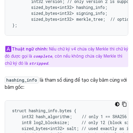
        int32 version; // only version 2 is support
        sized_bytes<int32> hashing_info;

        sized_bytes<int32> signing_info;

        sized_bytes<int32> merkle_tree;  // optiona
};
Thuật ngữ chính:
Nếu chữ ký v4 chứa cây Merkle thì chữ ký
đó được gọi là
, còn nếu không chứa cây Merkle thì
complete
chữ ký đó là
.
stripped
hashing_info
là tham số dùng để tạo cây băm cùng với
băm gốc:
struct hashing_info.bytes {

    int32 hash_algorithm;    // only 1 == SHA256 su
    int8 log2_blocksize;     // only 12 (block size
    sized_bytes<int32> salt; // used exactly as in 