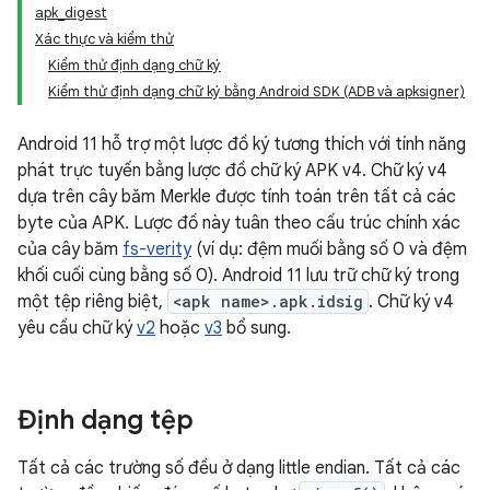
apk_digest
Xác thực và kiểm thử
Kiểm thử định dạng chữ ký
Kiểm thử định dạng chữ ký bằng Android SDK (ADB và apksigner)
Android 11 hỗ trợ một lược đồ ký tương thích với tính năng
phát trực tuyến bằng lược đồ chữ ký APK v4. Chữ ký v4
dựa trên cây băm Merkle được tính toán trên tất cả các
byte của APK. Lược đồ này tuân theo cấu trúc chính xác
của cây băm
fs-verity
(ví dụ: đệm muối bằng số 0 và đệm
khối cuối cùng bằng số 0). Android 11 lưu trữ chữ ký trong
một tệp riêng biệt,
<apk name>.apk.idsig
. Chữ ký v4
yêu cầu chữ ký
v2
hoặc
v3
bổ sung.
Định dạng tệp
Tất cả các trường số đều ở dạng little endian. Tất cả các