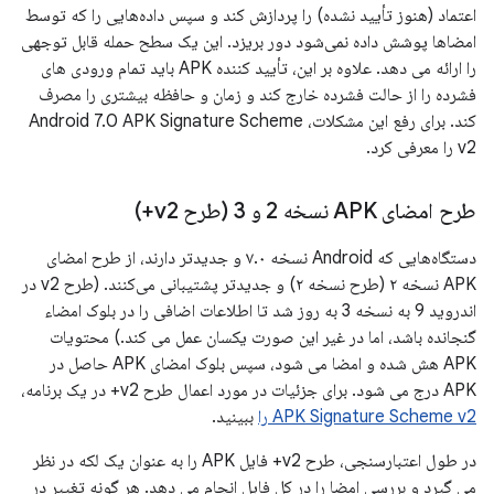
اعتماد (هنوز تأیید نشده) را پردازش کند و سپس داده‌هایی را که توسط
امضاها پوشش داده نمی‌شود دور بریزد. این یک سطح حمله قابل توجهی
را ارائه می دهد. علاوه بر این، تأیید کننده APK باید تمام ورودی های
فشرده را از حالت فشرده خارج کند و زمان و حافظه بیشتری را مصرف
کند. برای رفع این مشکلات، Android 7.0 APK Signature Scheme
v2 را معرفی کرد.
طرح امضای APK نسخه 2 و 3 (طرح v2+)
دستگاه‌هایی که Android نسخه ۷.۰ و جدیدتر دارند، از طرح امضای
APK نسخه ۲ (طرح نسخه ۲) و جدیدتر پشتیبانی می‌کنند. (طرح v2 در
اندروید 9 به نسخه 3 به روز شد تا اطلاعات اضافی را در بلوک امضاء
گنجانده باشد، اما در غیر این صورت یکسان عمل می کند.) محتویات
APK هش شده و امضا می شود، سپس بلوک امضای APK حاصل در
APK درج می شود. برای جزئیات در مورد اعمال طرح v2+ در یک برنامه،
APK Signature Scheme v2 را
ببینید.
در طول اعتبارسنجی، طرح v2+ فایل APK را به عنوان یک لکه در نظر
می گیرد و بررسی امضا را در کل فایل انجام می دهد. هر گونه تغییر در