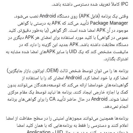
IPC کاملاً تعریف شده دسترسی داشته باشد.
وقتی یک برنامه (فایل APK) روی دستگاه Android نصب می‌شود،
Package Manager تأیید می‌کند که APK به درستی با گواهی
موجود در آن APK امضا شده است. اگر گواهی (یا به‌طور دقیق‌تر، کلید
عمومی در گواهی) با کلید مورد استفاده برای امضای هر APK دیگری در
دستگاه مطابقت داشته باشد، APK جدید این گزینه را دارد که در
مانیفست مشخص کند که یک UID با سایر APKهای امضا شده مشابه به
اشتراک بگذارد.
برنامه ها را می توان توسط شخص ثالث (OEM، اپراتور، بازار جایگزین)
امضا کرد یا خود امضا کرد. Android امضای کد را با استفاده از
گواهینامه‌های خودامضا ارائه می‌کند که توسعه‌دهندگان می‌توانند بدون
کمک یا اجازه خارجی ایجاد کنند. برنامه ها نباید توسط یک مقام مرکزی
امضا شوند. Android در حال حاضر تأیید CA را برای گواهی‌های برنامه
انجام نمی‌دهد.
برنامه‌ها همچنین می‌توانند مجوزهای امنیتی را در سطح حفاظت از امضا
اعلام کنند و دسترسی را فقط به برنامه‌هایی که با همان کلید امضا
شده‌اند محدود می‌کنند و در عین حال UID و Application