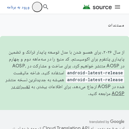
ورود به برنامه
مستندات
از سال ۲۰۲۶، برای همسو شدن با مدل توسعه پایدار ترانک و تضمین
پایداری پلتفرم برای اکوسیستم، کد منبع را در سه‌ماهه دوم و چهارم
در AOSP منتشر خواهیم کرد. برای ساخت و مشارکت در AOSP،
android-latest-release
استفاده کنید. شاخه مانیفست
android-latest-release
همیشه به جدیدترین نسخه منتشر
شده در AOSP ارجاع می‌دهد. برای اطلاعات بیشتر، به
تغییرات در
AOSP
مراجعه کنید.
این صفحه به‌وسیله
ترجمه شده است.