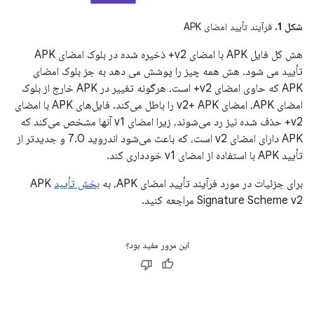
شکل 1.
فرآیند تأیید امضای APK
هش کل فایل APK با امضای v2+ ذخیره شده در بلوک امضای APK
تأیید می شود. هش همه چیز را پوشش می دهد به جز بلوک امضای
APK که حاوی امضای v2+ است. هرگونه تغییر در APK خارج از بلوک
امضای APK، امضای v2+ APK را باطل می‌کند. فایل‌های APK با امضای
v2+ حذف شده نیز رد می‌شوند، زیرا امضای v1 آنها مشخص می‌کند که
APK دارای امضای v2 است، که باعث می‌شود اندروید 7.0 و جدیدتر از
تأیید APK با استفاده از امضای v1 خودداری کند.
برای جزئیات در مورد فرآیند تأیید امضای APK، به
بخش تأیید
APK
Signature Scheme v2 مراجعه کنید.
این مرور مفید بود؟