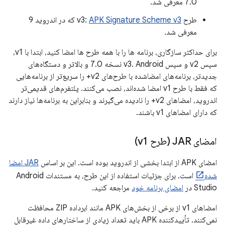
7.0 معرفی شد.
طرح v3:
APK Signature Scheme v3
که در اندروید 9
معرفی شد.
برای حداکثر سازگاری، برنامه ها را با همه طرح ها امضا کنید، ابتدا با v1،
سپس v2 و سپس v3. Android نسخه 7.0 و بالاتر و دستگاه‌های
جدیدتر، برنامه‌های امضاشده با طرح‌های v2+ را سریع‌تر از برنامه‌هایی
که فقط با طرح v1 امضا شده‌اند، نصب می‌کنند. پلتفرم‌های قدیمی‌تر
اندروید، امضاهای v2+ را نادیده می‌گیرند و بنابراین به برنامه‌ها نیاز دارند
که دارای امضاهای v1 باشند.
امضای JAR (طرح v1)
امضای APK از ابتدا بخشی از اندروید بوده است. این بر اساس
JAR امضا
شده
است. برای جزئیات استفاده از این طرح، به مستندات Android
Studio در
امضای برنامه خود
مراجعه کنید.
امضاهای v1 از برخی از بخش‌های APK مانند ابرداده ZIP محافظت
نمی‌کنند. تأییدکننده APK باید تعداد زیادی از ساختارهای داده غیرقابل