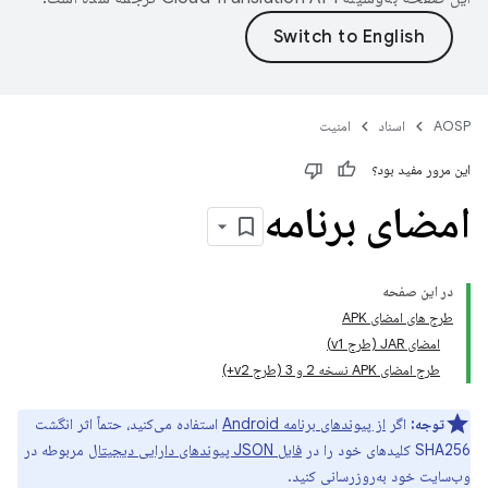
AOSP
اسناد
امنیت
این مرور مفید بود؟
امضای برنامه
در این صفحه
طرح های امضای APK
امضای JAR (طرح v1)
طرح امضای APK نسخه 2 و 3 (طرح v2+)
توجه:
اگر
از پیوندهای برنامه Android
استفاده می‌کنید، حتماً اثر انگشت
SHA256 کلیدهای خود را در
فایل JSON پیوندهای دارایی دیجیتال
مربوطه در
وب‌سایت خود به‌روزرسانی کنید.