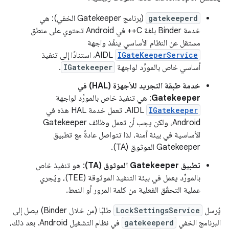
gatekeeperd
(برنامج Gatekeeper الخفي): هي
خدمة Binder بلغة C++ في Android تحتوي على منطق
مستقل عن النظام الأساسي ينفّذ واجهة
IGateKeeperService
AIDL، استنادًا إلى تنفيذ
أساسي خاص بالمورِّد لواجهة
IGatekeeper
.
خدمة طبقة التجريد للأجهزة (HAL) في
Gatekeeper
: هي تنفيذ خاص بالمورِّد لواجهة
IGatekeeper
AIDL. تعمل خدمة HAL هذه في
Android، ولكن يجب أن تعمل وظائف Gatekeeper
الأساسية في بيئة آمنة، لذا تتواصل عادةً مع تطبيق
Gatekeeper الموثوق (TA).
تطبيق Gatekeeper الموثوق (TA)
: هو تنفيذ خاص
بالمورِّد يعمل في بيئة التنفيذ الموثوقة (TEE)، ويُجري
عملية التحقّق الفعلية من كلمة المرور أو النمط.
يُرسل
LockSettingsService
طلبًا (من خلال Binder) يصل إلى
البرنامج الخفي
gatekeeperd
في نظام التشغيل Android. بعد ذلك،