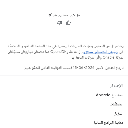
هل كان المحتوى مفيدًا؟
يخضع كل من المحتوى وعيّنات التعليمات البرمجية في هذه الصفحة للتراخيص الموضحّة
في
ترخيص استخدام المحتوى
. إنّ Java وOpenJDK هما علامتان تجاريتان مسجَّلتان
لشركة Oracle و/أو الشركات التابعة لها.
تاريخ التعديل الأخير: 2026-06-18 (حسب التوقيت العالمي المتفَّق عليه)
الإصدار
مستودع Android
المتطلّبات
التنزيل
معاينة البرامج الثنائية