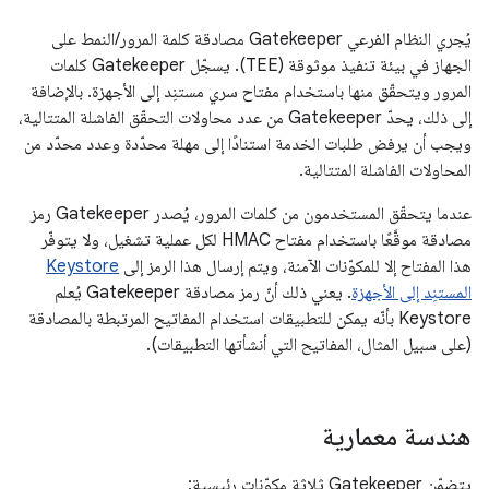
يُجري النظام الفرعي Gatekeeper مصادقة كلمة المرور/النمط على
الجهاز في بيئة تنفيذ موثوقة (TEE). يسجّل Gatekeeper كلمات
المرور ويتحقّق منها باستخدام مفتاح سري مستنِد إلى الأجهزة. بالإضافة
إلى ذلك، يحدّ Gatekeeper من عدد محاولات التحقّق الفاشلة المتتالية،
ويجب أن يرفض طلبات الخدمة استنادًا إلى مهلة محدّدة وعدد محدّد من
المحاولات الفاشلة المتتالية.
عندما يتحقّق المستخدمون من كلمات المرور، يُصدر Gatekeeper رمز
مصادقة موقَّعًا باستخدام مفتاح HMAC لكل عملية تشغيل، ولا يتوفّر
هذا المفتاح إلا للمكوّنات الآمنة، ويتم إرسال هذا الرمز إلى
Keystore
المستنِد إلى الأجهزة
. يعني ذلك أنّ رمز مصادقة Gatekeeper يُعلم
Keystore بأنّه يمكن للتطبيقات استخدام المفاتيح المرتبطة بالمصادقة
(على سبيل المثال، المفاتيح التي أنشأتها التطبيقات).
هندسة معمارية
يتضمّن Gatekeeper ثلاثة مكوّنات رئيسية: