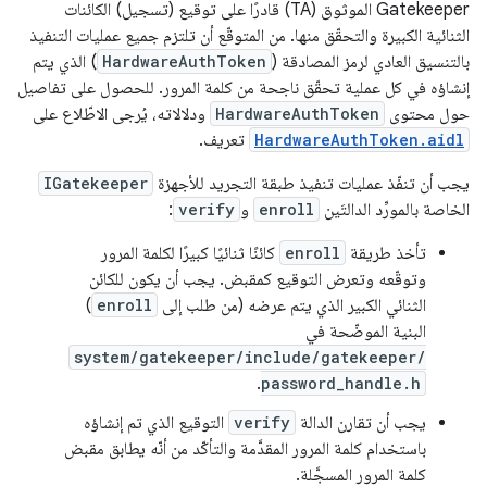
Gatekeeper الموثوق (TA) قادرًا على توقيع (تسجيل) الكائنات
الثنائية الكبيرة والتحقّق منها. من المتوقّع أن تلتزم جميع عمليات التنفيذ
بالتنسيق العادي لرمز المصادقة (
HardwareAuthToken
) الذي يتم
إنشاؤه في كل عملية تحقّق ناجحة من كلمة المرور. للحصول على تفاصيل
حول محتوى
HardwareAuthToken
ودلالاته، يُرجى الاطّلاع على
HardwareAuthToken.aidl
تعريف.
يجب أن تنفّذ عمليات تنفيذ طبقة التجريد للأجهزة
IGatekeeper
الخاصة بالمورِّد الدالتَين
enroll
و
verify
:
تأخذ طريقة
enroll
كائنًا ثنائيًا كبيرًا لكلمة المرور
وتوقّعه وتعرض التوقيع كمقبض. يجب أن يكون للكائن
الثنائي الكبير الذي يتم عرضه (من طلب إلى
enroll
)
البنية الموضّحة في
system/gatekeeper/include/gatekeeper/
.
password_handle.h
يجب أن تقارن الدالة
verify
التوقيع الذي تم إنشاؤه
باستخدام كلمة المرور المقدَّمة والتأكّد من أنّه يطابق مقبض
كلمة المرور المسجَّلة.