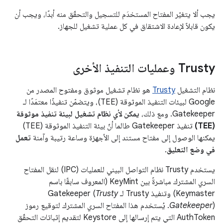
يجب ألا يتغيّر المفتاح المستخدَم للتسجيل والتحقّق منه أبدًا، ويجب أن
يكون قابلاً لإعادة الاشتقاق في كل عملية تشغيل للجهاز.
Trusty وعمليات التنفيذ الأخرى
نظام التشغيل
Trusty
هو نظام تشغيل موثوق ومفتوح المصدر من
Google لبيئات التنفيذ الموثوقة (TEE)، ويتضمّن تنفيذًا معتمَدًا لـ
Gatekeeper. ومع ذلك،
يمكن لأي نظام تشغيل لبيئة تنفيذ موثوقة
(TEE)
تنفيذ Gatekeeper طالما أنّ بيئة التنفيذ الموثوقة (TEE)
يمكنها الوصول إلى مفتاح مستند إلى الأجهزة وساعة رتيبة وآمنة
تعمل
في وضع التعليق
.
يستخدم Trusty نظام التواصل البيني للعمليات (IPC) لنقل المفتاح
السري المشترك مباشرةً بين KeyMint (المعروف سابقًا باسم
Keymaster) وتنفيذ Trusty لـ Gatekeeper (
Trusty
Gatekeeper
). يُستخدم هذا المفتاح السري المشترك لتوقيع رموز
AuthToken التي يتم إرسالها إلى Keystore لتقديم إثباتات التحقّق