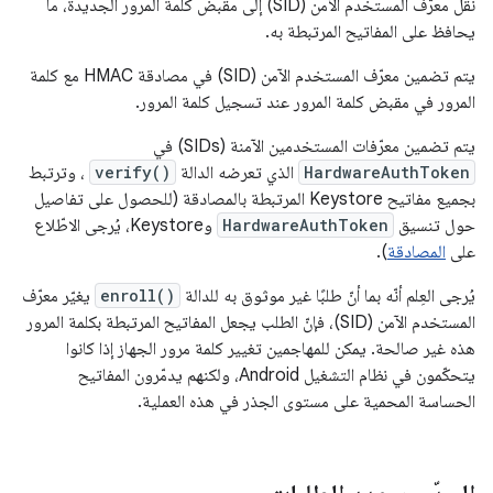
نقل معرّف المستخدم الآمن (SID) إلى مقبض كلمة المرور الجديدة، ما
يحافظ على المفاتيح المرتبطة به.
يتم تضمين معرّف المستخدم الآمن (SID) في مصادقة HMAC مع كلمة
المرور في مقبض كلمة المرور عند تسجيل كلمة المرور.
يتم تضمين معرّفات المستخدمين الآمنة (SIDs) في
HardwareAuthToken
الذي تعرضه الدالة
verify()
، وترتبط
بجميع مفاتيح Keystore المرتبطة بالمصادقة (للحصول على تفاصيل
حول تنسيق
HardwareAuthToken
وKeystore، يُرجى الاطّلاع
على
المصادقة
).
يُرجى العِلم أنّه بما أنّ طلبًا غير موثوق به للدالة
enroll()
يغيّر معرّف
المستخدم الآمن (SID)، فإنّ الطلب يجعل المفاتيح المرتبطة بكلمة المرور
هذه غير صالحة. يمكن للمهاجمين تغيير كلمة مرور الجهاز إذا كانوا
يتحكّمون في نظام التشغيل Android، ولكنهم يدمّرون المفاتيح
الحساسة المحمية على مستوى الجذر في هذه العملية.