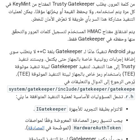
من كلمة المرور. يطلب Trusty Gatekeeper المفتاح من KeyMint في
كل مرة يتم استخدامه، ولا يحفظ القيمة أو يخزّنها مؤقتًا. يمكن لعمليات
التنفيذ مشاركة هذا السر بأي طريقة لا تعرّض الأمان للخطر.
يتم اشتقاق مفتاح HMAC المستخدَم لتسجيل كلمات المرور والتحقّق
منها وحفظه في Gatekeeper فقط.
يوفر Android تنفيذًا عامًا لـ Gatekeeper بلغة C++ لا يتطلب سوى
إضافة إجراءات روتينية خاصة بالجهاز حتى يكتمل، ويستند تنفيذ
Trusty إلى هذا التنفيذ. لتنفيذ Gatekeeper لبيئة تنفيذ موثوقة
(TEE) باستخدام رمز خاص بالجهاز لبيئة التنفيذ الموثوقة (TEE)،
يُرجى الرجوع إلى الدوال والتعليقات في
system/gatekeeper/include/gatekeeper/gatekeepe
r.h
. تشمل المسؤوليات الأساسية لعملية التنفيذ المتوافقة ما يلي:
الالتزام بطبقة التجريد للأجهزة
IGatekeeper
.
يجب تنسيق رموز المصادقة المعروضة وفقًا لمواصفات
HardwareAuthToken
(الموضّحة في
المصادقة
).
يجب أن يكون Gatekeeper لبيئة التنفيذ الموثوقة