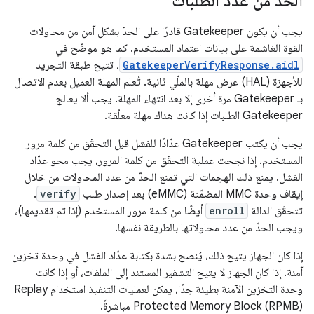
الحدّ من عدد الطلبات
يجب أن يكون Gatekeeper قادرًا على الحدّ بشكل آمن من محاولات
القوة الغاشمة على بيانات اعتماد المستخدم. كما هو موضّح في
GatekeeperVerifyResponse.aidl
، تتيح طبقة التجريد
للأجهزة (HAL) عرض مهلة بالملّي ثانية. تُعلم المهلة العميل بعدم الاتصال
بـ Gatekeeper مرة أخرى إلا بعد انتهاء المهلة. يجب ألا يعالج
Gatekeeper الطلبات إذا كانت هناك مهلة معلّقة.
يجب أن يكتب Gatekeeper عدّادًا للفشل قبل التحقّق من كلمة مرور
المستخدم. إذا نجحت عملية التحقّق من كلمة المرور، يجب محو عدّاد
الفشل. يمنع ذلك الهجمات التي تمنع الحدّ من عدد المحاولات من خلال
إيقاف وحدة MMC المضمّنة (eMMC) بعد إصدار طلب
verify
.
تتحقّق الدالة
enroll
أيضًا من كلمة مرور المستخدم (إذا تم تقديمها)،
ويجب الحدّ من عدد محاولاتها بالطريقة نفسها.
إذا كان الجهاز يتيح ذلك، يُنصح بشدة بكتابة عدّاد الفشل في وحدة تخزين
آمنة. إذا كان الجهاز لا يتيح التشفير المستند إلى الملفات، أو إذا كانت
وحدة التخزين الآمنة بطيئة جدًا، يمكن لعمليات التنفيذ استخدام Replay
Protected Memory Block (RPMB) مباشرةً.