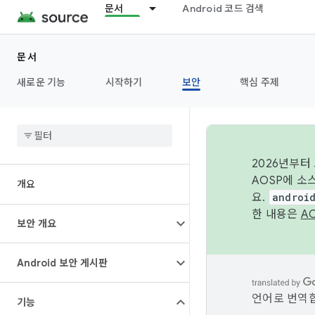
문서
Android 코드 검색
문서
새로운 기능
시작하기
보안
핵심 주제
2026년부터
AOSP에 소
개요
요.
androi
한 내용은
A
보안 개요
Android 보안 게시판
언어로 번역합
기능