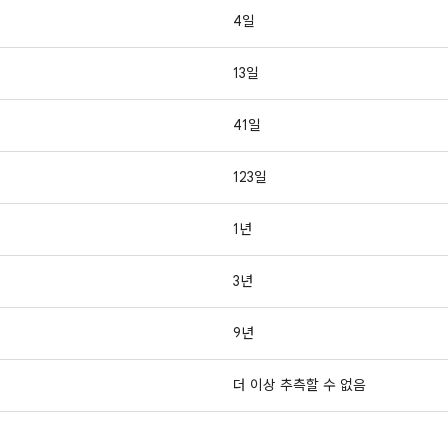
4일
13일
41일
123일
1년
3년
9년
더 이상 추측할 수 없음