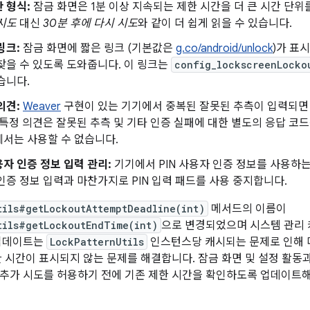
 형식:
잠금 화면은 1분 이상 지속되는 제한 시간을 더 큰 시간 단
시도
대신
30분 후에 다시 시도
와 같이 더 쉽게 읽을 수 있습니다.
링크:
잠금 화면에 짧은 링크 (기본값은
g.co/android/unlock
)가 표
찾을 수 있도록 도와줍니다. 이 링크는
config_lockscreenLocko
습니다.
의견:
Weaver
구현이 있는 기기에서 중복된 잘못된 추측이 입력되면
 특정 의견은 잘못된 추측 및 기타 인증 실패에 대한 별도의 응답 
서는 사용할 수 없습니다.
자 인증 정보 입력 관리:
기기에서 PIN 사용자 인증 정보를 사용하는
인증 정보 입력과 마찬가지로 PIN 입력 패드를 사용 중지합니다.
tils#getLockoutAttemptDeadline(int)
메서드의 이름이
tils#getLockoutEndTime(int)
으로 변경되었으며 시스템 관리 
 업데이트는
LockPatternUtils
인스턴스당 캐시되는 문제로 인해 
한 시간이 표시되지 않는 문제를 해결합니다. 잠금 화면 및 설정 활동
추가 시도를 허용하기 전에 기존 제한 시간을 확인하도록 업데이트해