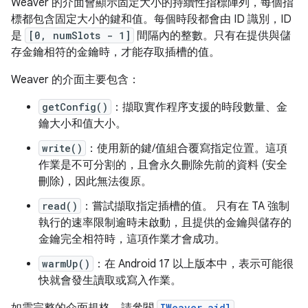
Weaver 的介面會顯示固定大小的持續性指標陣列，每個指
標都包含固定大小的鍵和值。每個時段都會由 ID 識別，ID
是
[0, numSlots - 1]
間隔內的整數。只有在提供與儲
存金鑰相符的金鑰時，才能存取插槽的值。
Weaver 的介面主要包含：
getConfig()
：擷取實作程序支援的時段數量、金
鑰大小和值大小。
write()
：使用新的鍵/值組合覆寫指定位置。這項
作業是不可分割的，且會永久刪除先前的資料 (安全
刪除)，因此無法復原。
read()
：嘗試擷取指定插槽的值。 只有在 TA 強制
執行的速率限制逾時未啟動，且提供的金鑰與儲存的
金鑰完全相符時，這項作業才會成功。
warmUp()
：在 Android 17 以上版本中，表示可能很
快就會發生讀取或寫入作業。
IWeaver.aidl