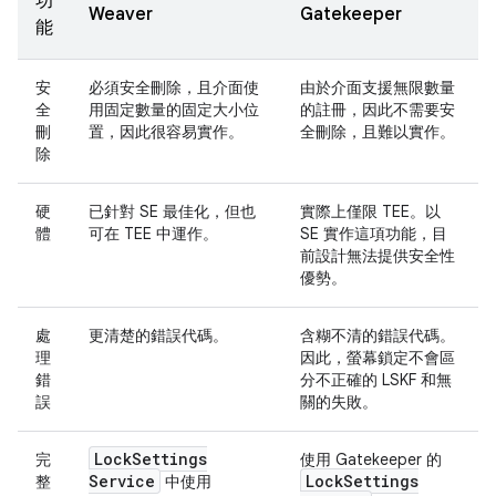
功
Weaver
Gatekeeper
能
安
必須安全刪除，且介面使
由於介面支援無限數量
全
用固定數量的固定大小位
的註冊，因此不需要安
刪
置，因此很容易實作。
全刪除，且難以實作。
除
硬
已針對 SE 最佳化，但也
實際上僅限 TEE。以
體
可在 TEE 中運作。
SE 實作這項功能，目
前設計無法提供安全性
優勢。
處
更清楚的錯誤代碼。
含糊不清的錯誤代碼。
理
因此，螢幕鎖定不會區
錯
分不正確的 LSKF 和無
誤
關的失敗。
Lock
Settings
完
使用 Gatekeeper 的
Service
Lock
Settings
整
中使用