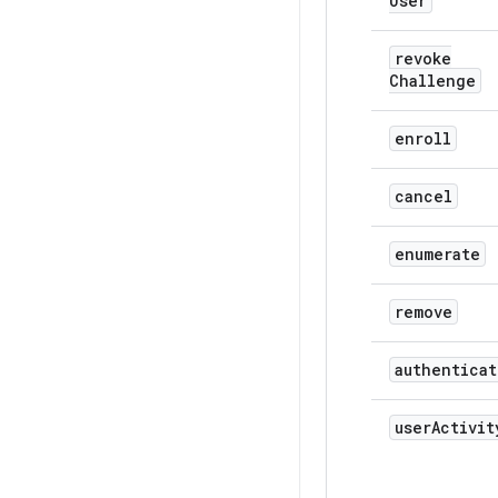
User
revoke
Challenge
enroll
cancel
enumerate
remove
authenticat
user
Activit