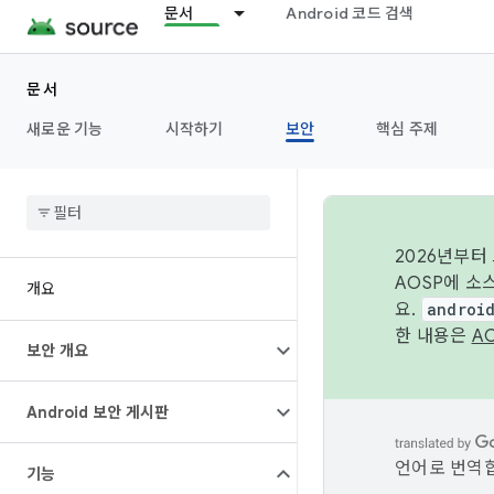
문서
Android 코드 검색
문서
새로운 기능
시작하기
보안
핵심 주제
2026년부터
AOSP에 소
개요
요.
androi
한 내용은
A
보안 개요
Android 보안 게시판
언어로 번역합
기능