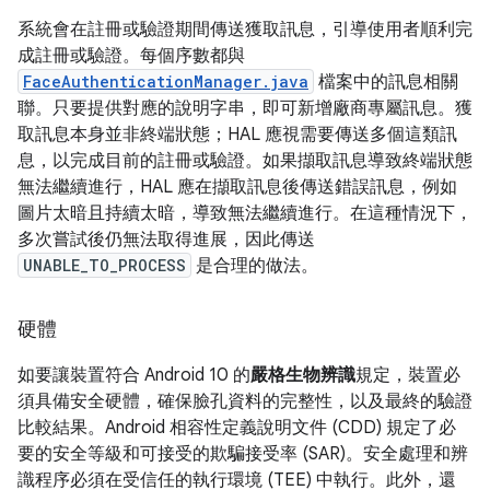
系統會在註冊或驗證期間傳送獲取訊息，引導使用者順利完
成註冊或驗證。每個序數都與
FaceAuthenticationManager.java
檔案中的訊息相關
聯。只要提供對應的說明字串，即可新增廠商專屬訊息。獲
取訊息本身並非終端狀態；HAL 應視需要傳送多個這類訊
息，以完成目前的註冊或驗證。如果擷取訊息導致終端狀態
無法繼續進行，HAL 應在擷取訊息後傳送錯誤訊息，例如
圖片太暗且持續太暗，導致無法繼續進行。在這種情況下，
多次嘗試後仍無法取得進展，因此傳送
UNABLE_TO_PROCESS
是合理的做法。
硬體
如要讓裝置符合 Android 10 的
嚴格生物辨識
規定，裝置必
須具備安全硬體，確保臉孔資料的完整性，以及最終的驗證
比較結果。Android 相容性定義說明文件 (CDD) 規定了必
要的安全等級和可接受的欺騙接受率 (SAR)。安全處理和辨
識程序必須在受信任的執行環境 (TEE) 中執行。此外，還