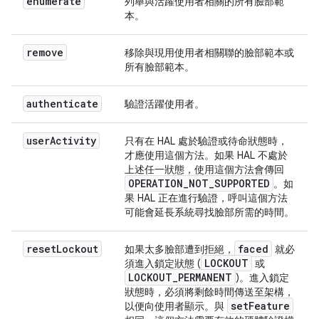
enumerate
列舉與活躍使用者相關的所有臉部範
本。
remove
移除與現用使用者相關聯的臉部範本或
所有臉部範本。
authenticate
驗證活躍使用者。
user
Activity
只有在 HAL 處於驗證或待命狀態時，
才應使用這個方法。如果 HAL 不處於
上述任一狀態，使用這個方法會傳回
OPERATION
_
NOT
_
SUPPORTED
。如
果 HAL 正在進行驗證，呼叫這個方法
可能會延長系統尋找臉部所需的時間。
reset
Lockout
faced
如果太多臉部遭到拒絕，
就必
LOCKOUT
須進入鎖定狀態 (
或
LOCKOUT
_
PERMANENT
)。進入鎖定
狀態時，必須將剩餘時間傳送至架構，
set
Feature
以便向使用者顯示。與