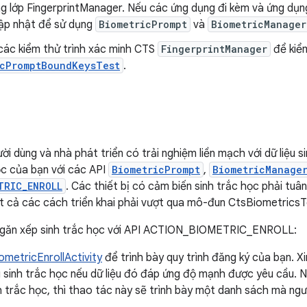
g lớp FingerprintManager. Nếu các ứng dụng đi kèm và ứng dụn
cập nhật để sử dụng
BiometricPrompt
và
BiometricManager
các kiểm thử trình xác minh CTS
FingerprintManager
để kiể
icPromptBoundKeysTest
.
i dùng và nhà phát triển có trải nghiệm liền mạch với dữ liệu s
ọc của bạn với các API
BiometricPrompt
,
BiometricManage
TRIC_ENROLL
. Các thiết bị có cảm biến sinh trắc học phải tu
ất cả các cách triển khai phải vượt qua mô-đun CtsBiometric
ngăn xếp sinh trắc học với API ACTION_BIOMETRIC_ENROLL:
ometricEnrollActivity
để trình bày quy trình đăng ký của bạn. Xi
u sinh trắc học nếu dữ liệu đó đáp ứng độ mạnh được yêu cầu. N
nh trắc học, thì thao tác này sẽ trình bày một danh sách mà ng