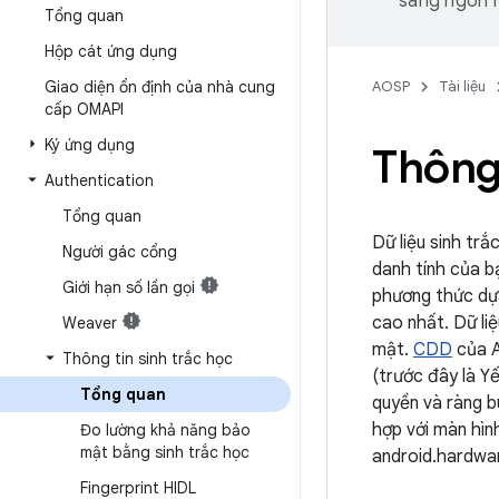
sang ngôn n
Tổng quan
Hộp cát ứng dụng
Giao diện ổn định của nhà cung
AOSP
Tài liệu
cấp OMAPI
Ký ứng dụng
Thông 
Authentication
Tổng quan
Dữ liệu sinh tr
Người gác cổng
danh tính của b
Giới hạn số lần gọi
phương thức dự
cao nhất. Dữ li
Weaver
mật.
CDD
của A
Thông tin sinh trắc học
(trước đây là Yế
Tổng quan
quyền và ràng b
hợp với màn hìn
Đo lường khả năng bảo
mật bằng sinh trắc học
android.hardwar
Fingerprint HIDL