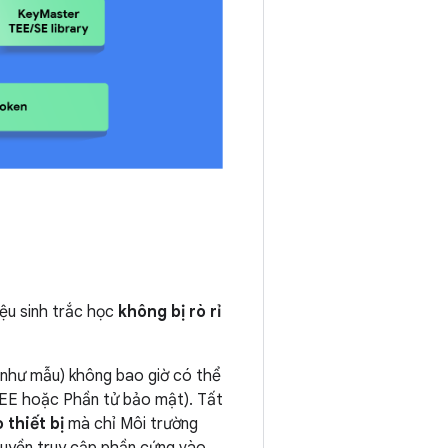
ệu sinh trắc học
không bị rò rỉ
n như mẫu) không bao giờ có thể
TEE hoặc Phần tử bảo mật). Tất
 thiết bị
mà chỉ Môi trường