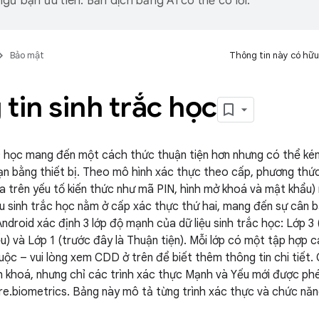
gữ bạn ưu tiên. Bản dịch bằng AI có thể có lỗi.
Bảo mật
Thông tin này có hữu
tin sinh trắc học
ắc học mang đến một cách thức thuận tiện hơn nhưng có thể ké
ạn bằng thiết bị. Theo mô hình xác thực theo cấp, phương thức
a trên yếu tố kiến thức như mã PIN, hình mở khoá và mật khẩ
ệu sinh trắc học nằm ở cấp xác thực thứ hai, mang đến sự cân b
ndroid xác định 3 lớp độ mạnh của dữ liệu sinh trắc học: Lớp 3 
u) và Lớp 1 (trước đây là Thuận tiện). Mỗi lớp có một tập hợp c
uộc – vui lòng xem CDD ở trên để biết thêm thông tin chi tiết.
h khoá, nhưng chỉ các trình xác thực Mạnh và Yếu mới được phé
e.biometrics. Bảng này mô tả từng trình xác thực và chức năn