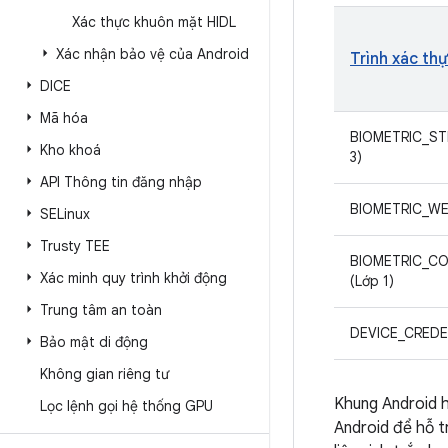
Xác thực khuôn mặt HIDL
Xác nhận bảo vệ của Android
Trình xác th
DICE
Mã hóa
BIOMETRIC_ST
Kho khoá
3)
API Thông tin đăng nhập
BIOMETRIC_WE
SELinux
Trusty TEE
BIOMETRIC_C
Xác minh quy trình khởi động
(Lớp 1)
Trung tâm an toàn
DEVICE_CREDE
Bảo mật di động
Không gian riêng tư
Khung Android h
Lọc lệnh gọi hệ thống GPU
Android để hỗ t