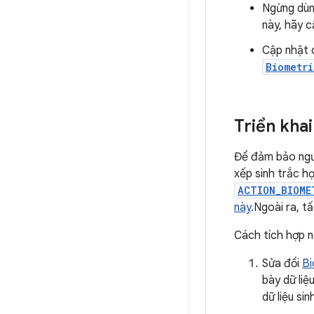
Ngừng dùn
này, hãy 
Cập nhật 
Biometr
Triển khai
Để đảm bảo ngườ
xếp sinh trắc h
ACTION_BIOME
này
.Ngoài ra, t
Cách tích hợp 
Sửa đổi
Bi
bày dữ liệ
dữ liệu si