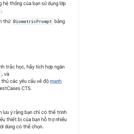
g hệ thống của bạn sử dụng lớp
.
m thử
BiometricPrompt
bằng
inh trắc học, hãy tích hợp ngăn
r
, và
ân thủ các yêu cầu về độ
mạnh
sTestCases CTS.
n lưu ý rằng bạn chỉ có thể trình
ếu thiết bị của bạn hỗ trợ nhiều
ười dùng có thể chọn.