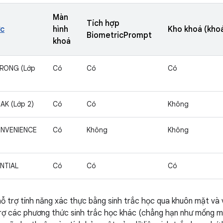
Màn
Tích hợp
ực
hình
Kho khoá (khoá
BiometricPrompt
khoá
RONG (Lớp
Có
Có
Có
AK (Lớp 2)
Có
Có
Không
ONVENIENCE
Có
Không
Không
NTIAL
Có
Có
Có
ỗ trợ tính năng xác thực bằng sinh trắc học qua khuôn mặt và 
rợ các phương thức sinh trắc học khác (chẳng hạn như mống mắt