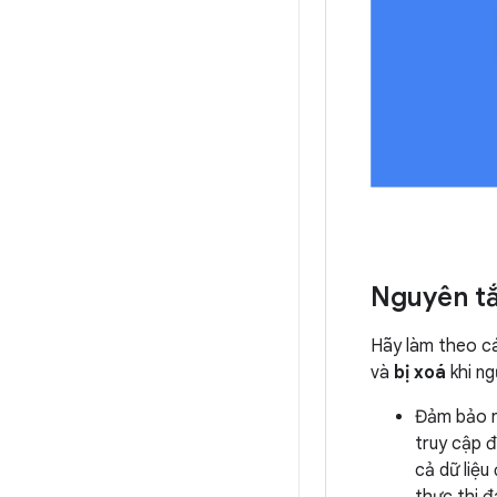
Nguyên tắ
Hãy làm theo cá
và
bị xoá
khi ng
Đảm bảo rằ
truy cập 
cả dữ liệ