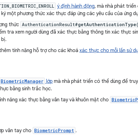
TION_BIOMETRIC_ENROLL
ý định hành động
, mà nhà phát triển
 ký một phương thức xác thực đáp ứng các yêu cầu của ứng dụ
ơng thức
AuthenticationResult
#getAuthenticationType
ểm tra xem người dùng đã xác thực bằng thông tin xác thực si
 bị.
thêm tính năng hỗ trợ cho các khoá
xác thực cho mỗi lần sử d
BiometricManager
lớp
mà nhà phát triển có thể dùng để truy
hực bằng sinh trắc học.
tính năng xác thực bằng vân tay và khuôn mặt cho
BiometricP
hợp vân tay cho
BiometricPrompt
.