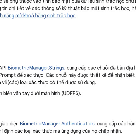
học sẽ phụ thuộc vào tính bảo mật của dữ liệu sinh trắc học ch
 tin chi tiết về các thông số kỹ thuật bảo mật sinh trắc học, 
h năng mở khoá bằng sinh trắc học
.
 API
BiometricManager.Strings
, cung cấp các chuỗi đã bản địa
rompt để xác thực. Các chuỗi này được thiết kế để nhận biết t
 về(các) loại xác thực có thể được sử dụng.
m biến vân tay dưới màn hình (UDFPS).
 giao diện
BiometricManager.Authenticators
, cung cấp các hằn
hỉ định các loại xác thực mà ứng dụng của họ chấp nhận.