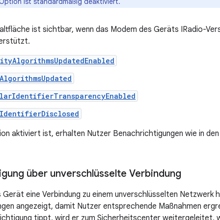
Option ist standardmäßig deaktiviert.
altfläche ist sichtbar, wenn das Modem des Geräts IRadio-Vers
erstützt.
rityAlgorithmsUpdatedEnabled
AlgorithmsUpdated
larIdentifierTransparencyEnabled
IdentifierDisclosed
on aktiviert ist, erhalten Nutzer Benachrichtigungen wie in de
igung über unverschlüsselte Verbindung
Gerät eine Verbindung zu einem unverschlüsselten Netzwerk he
ngen angezeigt, damit Nutzer entsprechende Maßnahmen ergre
ichtigung tippt, wird er zum Sicherheitscenter weitergeleitet, 