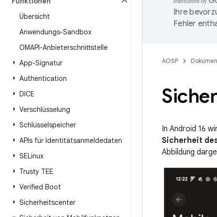
Funktionen
Ihre bevorz
Übersicht
Fehler entha
Anwendungs-Sandbox
OMAPI-Anbieterschnittstelle
AOSP
Dokumen
App-Signatur
Authentication
Siche
DICE
Verschlüsselung
Schlüsselspeicher
In Android 16 wi
Sicherheit de
APIs für Identitätsanmeldedaten
Abbildung darges
SELinux
Trusty TEE
Verified Boot
Sicherheitscenter