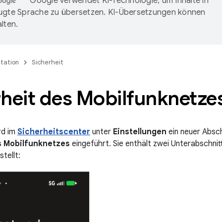
Google verwendet KI-Technologie, um Inhalte in
ugte Sprache zu übersetzen. KI-Übersetzungen können
lten.
tation
Sicherheit
rheit des Mobilfunknetze
rd im
Sicherheitscenter
unter
Einstellungen
ein neuer Absc
s Mobilfunknetzes
eingeführt. Sie enthält zwei Unterabschnitt
tellt: