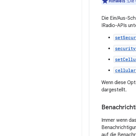
Hinweis
:Die 
Die Ein/Aus-Sch
IRadio-APIs unt
setSecu
security
setCellu
cellular
Wenn diese Opti
dargestellt.
Benachricht
Immer wenn das 
Benachrichtigu
auf die Benachr