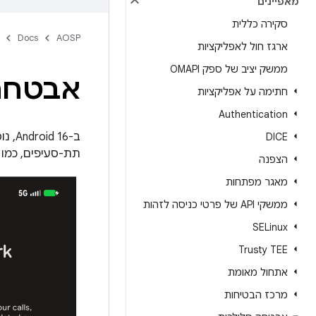
מאפיינים
סקירה כללית
Docs
AOSP
ארגז חול לאפליקציות
ממשק יציב של ספק OMAPI
אבטחת
חתימה על אפליקציות
Authentication
ב-Android 16, נוסף קטע חדש בשם
DICE
תת-סעיפים, כמו 
הצפנה
מאגר מפתחות
ממשקי API של פרטי כניסה לזהות
SELinux
Trusty TEE
אתחול מאומת
מרכז הבטיחות