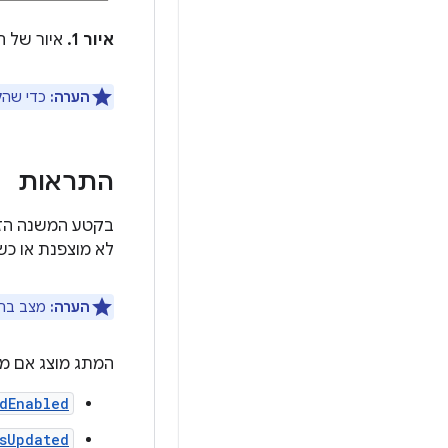
איור 1.
איור של ה
הערה:
כדי שה
התראות
בקטע המשנה הז
לא מוצפנת או כשהמכ
הערה:
מצב ברי
המתג מוצג אם מודם המכשיר תומך ב-dio
dEnabled
msUpdated