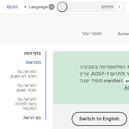
/
היכנס
Auto
חומרי עזר
בדף הזה
התראות
 יציבות הפלטפורמה בסביבה
התראה על
העסקית, נפרסם קוד מקור ב-AOSP ברבעון השני וברבעון הרביעי. כדי ליצור ולתרום ל-AOSP, צריך
חיבור לא מוצפן
a
manifest תמיד יפנה
התראה על
.
חיבור מוצפן
התראה על
גישה למזהה
המכשיר
סוג הרשת