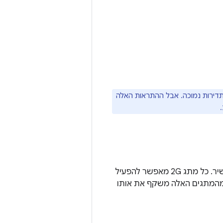
בתדירות נמוכה. אבל ההתראות האלה
בקטע המשנה הזה יש נקודות כניסה נוספות להחלפת מצב 2G לכל כרטיס SIM במכשיר. כל מתג 2G מאפשר להפעיל
2 עבור כרטיס ה-SIM המתאים. כל אחד מהמתגים האלה משקף את אותו