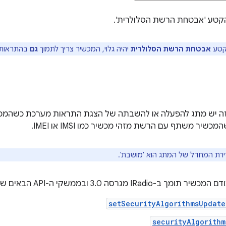
קטע 'אבטחת הרשת הסלולרית'.
קטע
אבטחת הרשת הסלולרית
יהיה גלוי, המכשיר צריך לתמוך
גם
בהתראות וג
ה יש מתג להפעלה או להשבתה של הצגת התראות מערכת כשהמ
שיר משתף עם הרשת מזהי מכשיר כמו IMSI או IMEI.
רת המחדל של המתג הוא 'מושבת'.
IRa מגרסה 3.0 ובממשקי ה-API הבאים של IRadio.
setSecurityAlgorithmsUpdate
securityAlgorith