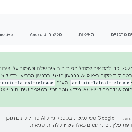
ם מרכזיים
תאימות
מכשירי Android
motive
החל משנת 2026, כדי להתאים למודל הפיתוח היציב שלנו ולשמור על
android-latest-release
. הענף
ndroid-latest-release
ל-AOSP. מידע נוסף זמין במאמר
שינויים ב-AOSP
‫Google משתמשת בטכנולוגיית AI כדי לתרגם תוכן
ת עליך. בתרגומים כאלו עשויות להיות שגיאות.