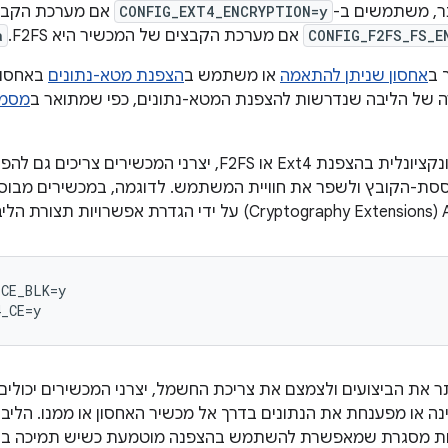
תר, משתמשים ב-
CONFIG_EXT4_ENCRYPTION=y
CONFIG_F2FS_FS_E
אם מערכת הקבצים של המכשיר היא F2FS.
a
 ב
אחסון שניתן להתאמה
או משתמש ב
הצפנת מטא-נתונים
באחסון 
ה של הליבה שנדרשות להצפנת המטא-נתונים, כפי שמתואר ב
מסמכ
בנוסף לתמיכה פונקציונלית בהצפנת Ext4 או F2FS, יצרני 
CE_BLK=y

תר את הביצועים ולצמצם את צריכת החשמל, יצרני המכשירים יכולי
 מכילות מסגרת שמאפשרת להשתמש בהצפנה מוטמעת כשיש תמיכה בחו