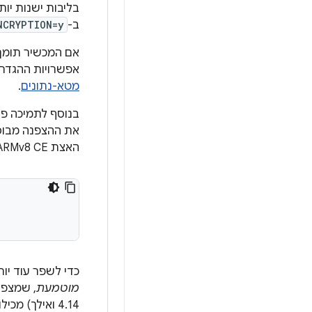
בליבות ישנות יו
ב-
NCRYPTION=y
אם המכשיר תומך
אפשרויות ההגדר
מטא-נתונים
.
האצת ARMv8 CE‏ (Cryptography Extensions) על ידי הגדרת אפשרויות תצורת הליבה הבאות:
כדי לשפר עוד יו
מוטמעת
4.14 ואילך)