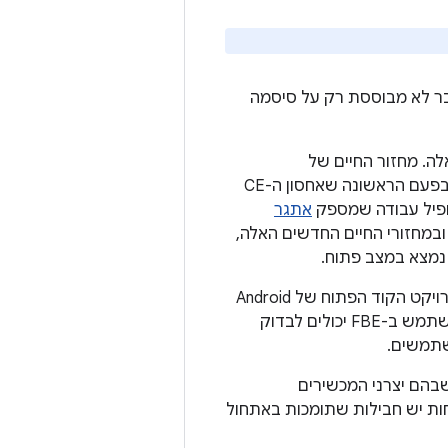
בר לא מבוססת רק על סיסמה
 האלה. מחזור החיים של
האפליקציות יעבור שינוי. המטרה היא להתאים לדרישה שאפליקציות יקבלו התראות בפעם הראשונה שאחסון ה-CE
ופיל עבודה שמספק
אתגר
 7.0 ומעלה חייבים לתמוך בממשקי ה-API החדשים ובמחזורי החיים החדשים האלה,
(AOSP), וצריך להפעיל אותה רק במכשירים שעומדים בדרישות. יצרנים שבוחרים להשתמש ב-FBE יכולים לבדוק
במקרים שבהם יצרני המכשירים
ת יש חבילות שתומכות באתחול