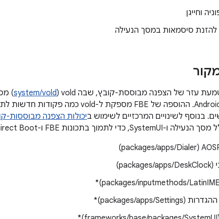
יה וחייגן
להזנת סיסמאות במסך הנעילה
מקור
system/vold
) מס
 בנוסף לשינויים המרכזיים לשימוש ב
יכולות הצפנה מבוססות-קו
די לתמוך בתכונות FBE ו-Direct Boot. למשל:
packa)
packages/apps/Setti)*