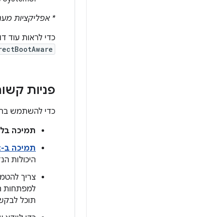
* אפליקציות מ
כדי לראות עוד ד
rectBootAware
פניות קשו
כדי להשתמש בהטמעה של FBE ב-AOSP בצורה מאובטחת, המכש
תמיכה בלי
תמיכה ב-KeyMint (או ב-Keymaster 1.0 ואילך)
היכולות הנ
צריך להטמ
תוכל לבקש את 