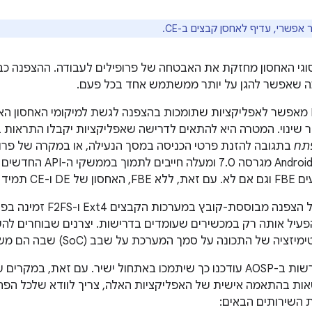
אפשרי, עדיף לאחסן קבצים ב-CE.
סוגי האחסון מחזקת את האבטחה של פרופילים לעבודה. ההצפנה כ
כה שאפשר להגן על יותר ממשתמש אחד בכל פעם.
‫Direct Boot API מאפשר לאפליקציות שתומכות בהצפנה לגשת למיקומי האחסון
תח
בתגובה להזנת פרטי הכניסה במסך הנעילה, או במקרה של פר
. מכשירי Android מגרסה
נמצא במצב פתוח.
יה של התכונה על סמך המערכת על שבב (SoC) שבה הם משתמשים.
כל החבילות הנדרשות ב-AOSP עודכנו כך שיתמכו באתחול ישיר. עם זאת, 
ת בהתאמה אישית של האפליקציות האלה, צריך לוודא שלכל הפחו
 השירותים הבאים: