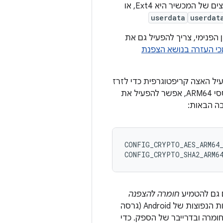
אם מערכת הקבצים של המכשיר היא Ext4, או
userdata
userdat
הפנימי, צריך להפעיל גם את
י העזרה בנושא הצפנת
המכשירים צריכים גם להפעיל האצה קריפטוגרפית כדי לזרז
את ההצפנה מבוססת-הקובץ ולשפר את חוויית המשתמש. לדוגמה, במכשירים מבוססי ARM64, אפשר להפעיל את
CONFIG_CRYPTO_AES_ARM64_
ם גם להטמיע
חומרה להצפנה
, שמצפינה או מפענחת את הנתונים בדרך אל מכשיר האחסון או ממנו. הליבות הנפוצות של Android (גרסה
מרה ובדרייבר של הספק. כדי