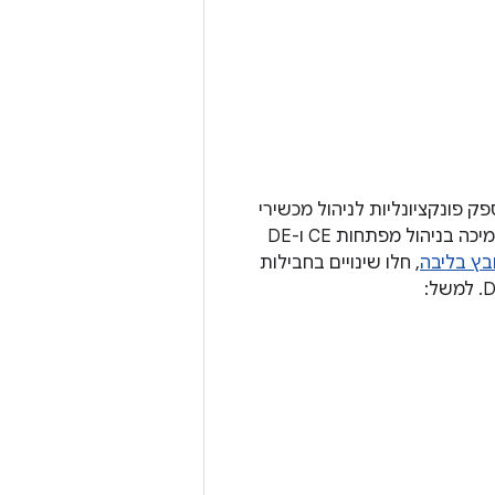
פק פונקציונליות לניהול מכשירי
אחסון ונפחים ב-Android. ההוספה של FBE מספקת ל-vold כמה פקודות חדשות לתמיכה בניהול מפתחות CE ו-DE
בץ בליבה
, חלו שינויים בחבילות