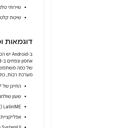
שירותי טלפונ
שיטת קלט 
דוגמאות ו
ב-Android יש הטמעת עזר של הצפנה מבוססת-קובץ, שבה vold‏ (
של כמה משתמשים.
מערכת רבות, כולל מסך הנעילה ו-SystemUI, כ
החייגן של AOSP‏ (packages/apps/Dialer)
שעון שולחני (ges/apps/DeskClock
‫LatinIME‏ (packages/inputmethods/LatinIME)*
אפליקציית ההגדרות (ngs
‫SystemUI‏ (frameworks/base/packages/SystemUI)*