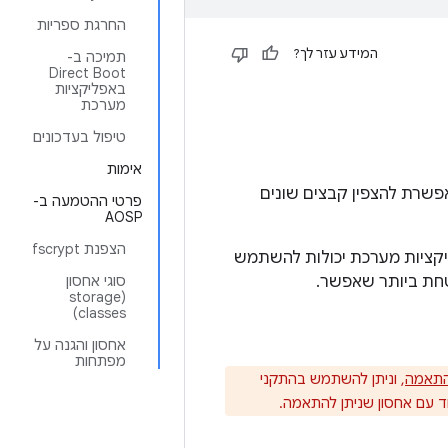
החרגת ספריות
המידע עזר לך?
תמיכה ב-
Direct Boot
באפליקציות
מערכת
טיפול בעדכונים
אימות
ה המבוססת על קבצים (FBE). הצפנה כזו מאפשרת להצפין קבצים שונים
פרטי ההטמעה ב-
AOSP
הצפנת fscrypt
יקציות מערכת יכולות להשתמש
סוגי אחסון
(storage
classes)
אחסון והגנה על
מפתחות
להתאמה
, וניתן להשתמש בהתקני