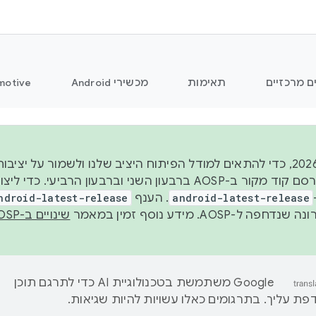
ם מרכזיים
תאימות
מכשירי Android
motive
החל משנת 2026, כדי להתאים למודל הפיתוח היציב שלנו ולשמור על
android-latest-release
. הענף
ndroid-latest-release
ל-AOSP. מידע נוסף זמין במאמר
שינויים ב-AOSP
‫Google משתמשת בטכנולוגיית AI כדי לתרגם תוכן
ת עליך. בתרגומים כאלו עשויות להיות שגיאות.