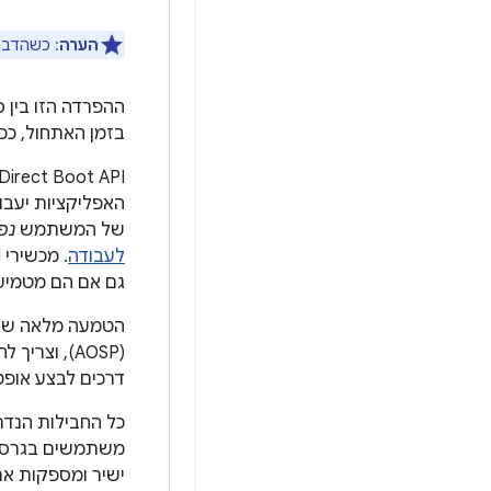
הערה
: כשהדבר 
ההפרדה הזו בין 
בזמן האתחול, כ
של המשתמש
נפ
לעבודה
גם אם הם מטמיעים FBE וגם אם לא. עם זאת, ללא FBE, האחסון של DE ו-CE תמיד 
דרכים לבצע אופטימיזצ
משתמשים בגרסאו
ישיר ומספקות את