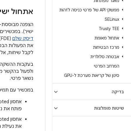
מאגר מפתחות
ממשקי API של פרטי כניסה לזהות
אתחול ישי
SELinux
הצפנה מבוססת-קובץ
Trusty TEE
ישיר). במכשירים
אתחול מאומת
דיסק שלם
(
את הפעולות הבסיס
מרכז הבטיחות
לקבל שיחות, אלא
אבטחה סלולרית
המרחב הפרטי
ולפעול בהקשר מו
סינון של קריאות מערכת ל-GPU
נשאר פרטי.
במכשיר עם תמיכה ב-FBE, לכל משתמש יש שני מיקומי אחסון שאפליק
בדיקה
שיטות מומלצות
פותח את נע
את נעילת ה