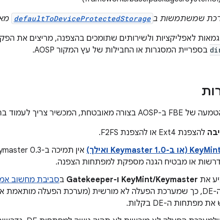
ערכת שמשתמשות ב
defaultToDeviceProtectedStorage
מאפ
וגמאות לאפליקציות ולשירותים שתומכים בהצפנה, מריצים את הפק
di
בספריית המסגרות או החבילות של עץ המקור AOSP.
רות
יר צריך לעמוד בתנאי התלות הבאים:
בה
להצפנת Ext4 או להצפנת F2FS.
דרשות או מבטיח הגנה מספקת למפתחות הצפנה.
יע את
KeyMint/Keymaster ו-Gatekeeper
ב
סביבת מחשוב אמי
למפתחות ה-DE, כך שמערכת הפעלה לא מורשית (מערכת הפעלה מותאמ
מפתחות ה-DE בקלות.