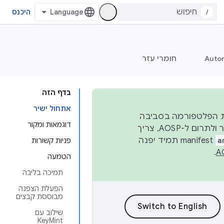
/
היכנס
Auto
חומרי עזר
בדף הזה
אתחול ישיר
 יציבות הפלטפורמה בסביבה
דוגמאות ומקור
העסקית, נפרסם קוד מקור ב-AOSP ברבעון השני וברבעון הרביעי. כדי ליצור ולתרום ל-AOSP, צריך
a
manifest תמיד יפנה
פניות קשורות
.
הטמעה
תמיכה בליבה
הפעלת הצפנה
מבוססת קבצים
שילוב עם
KeyMint