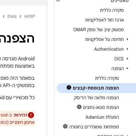
מאפיינים
סקירה כללית
Docs
AOSP
ארגז חול לאפליקציות
ממשק יציב של ספק OMAPI
הצפנה
חתימה על אפליקציות
Authentication
DICE
באמצעות מפתחות
הצפנה
במאמר הזה מוסב
סקירה כללית
בממשקי ה-API של Direct Boot כדי להציע למשתמשים את החוויה הטובה והמאובטחת ביותר שאפשר.
הצפנה מבוססת-קבצים
כל מכשירי עם Android מגרסה 10 ומעלה מחויב להשתמש בהצפנה מבוססת-קובץ.
הצפנה מלאה של הדיסק
הצפנת מטא-נתונים
זהירות
: ב-Android מגרסה 7.0 עד 8.1, אי אפשר להשתמש ב-FBE יחד עם
הפעלת Adiantum
אחסון חיצוניים (כמו כרטיס
מפתחות שמוגדרים בחומרה