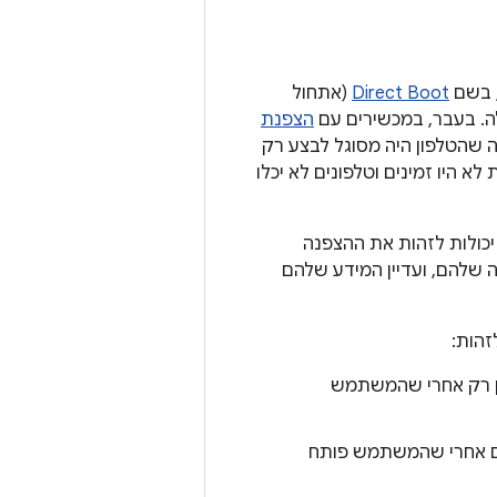
Direct Boot
(אתחול
לה. בעבר, במכשירים עם
הצפנת
כה שהטלפון היה מסוגל לבצע רק
א היו זמינים וטלפונים לא יכלו
וממשקי API חדשים, אפליקציות יכולות לזהות את ההצפנה
 שלהם, ועדיין המידע שלהם
רת מחדל וזמין רק אחרי שהמשתמש
Device Encry‏ (DE), מיקום אחסון שזמין גם במצב Direct Boot וגם אחרי שהמשתמש פותח