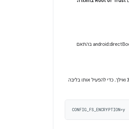
Root of Trust בחומרה
קודם כל, צריך להגדיר אפליקציות כמו שעון מעורר, טלפון ותכונות נגישות כ-android:directBootAware בהתאם
תמיכה בליבה להצפנת Ext4 ו-F2FS זמינה בליבות הנפוצות של Android, מגרסה 3.18 ואילך. כדי להפעיל אותו בליבה