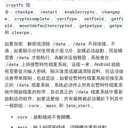
cryptfs
指
令：
checkpw
、
restart
、
enablecrypto
、
changep
w
、
cryptocomplete
、
verifypw
、
setfield
、
getfi
eld
、
mountdefaultencrypted
、
getpwtype
、
getpw
和
clearpw
。
如要加密、解密或清除
/data
，
/data
不得掛接。不
過，如要顯示任何使用者介面 (UI)，架構必須啟動，而架構
需要
/data
才能執行。為解決這個難題，系統會在
/data
上掛接暫時性檔案系統。這樣一來，Android 就能
視需要提示輸入密碼、顯示進度或建議清除資料。但這項做
法會帶來限制，也就是說，如要從暫時性檔案系統切換至真
正的
/data
檔案系統，系統必須停止所有在暫時性檔案系
統中開啟檔案的程序，並在真正的
/data
檔案系統中重新
啟動這些程序。如要這麼做，所有服務都必須屬於下列其中
一個群組：
core
、
main
和
late_start
。
core
：啟動後絕不會關機。
main
：輸入磁碟密碼後，請關機並重新啟動。