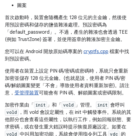
圖案
首次啟動時，裝置會隨機產生 128 位元的主金鑰，然後使
用預設密碼和儲存的鹽值雜湊處理。預設密碼為
「default_password」。不過，產生的雜湊也會透過 TEE
(例如 TrustZone) 簽署，並使用簽章的雜湊加密主金鑰。
您可以在 Android 開放原始碼專案的
cryptfs.cpp
檔案中找
到預設密碼。
使用者在裝置上設定 PIN 碼/密碼或密碼時，系統只會重新
加密並儲存 128 位元金鑰。(也就是說，使用者 PIN 碼/密
碼/解鎖圖案變更「不會」導致使用者資料重新加密)。請注
意，
受管理裝置
可能會有 PIN 碼、解鎖圖案或密碼限制。
加密作業由「
init
」和「
vold
」管理。
init
會呼叫
vold
，而 vold 會設定屬性，在 init 中觸發事件。系統的其
他部分也會查看這些屬性，以執行工作，例如回報狀態、要
求密碼，或在發生重大錯誤時提示恢復原廠設定。如要在
vold
中叫用加密功能，系統會使用指令列工具
vdc
的