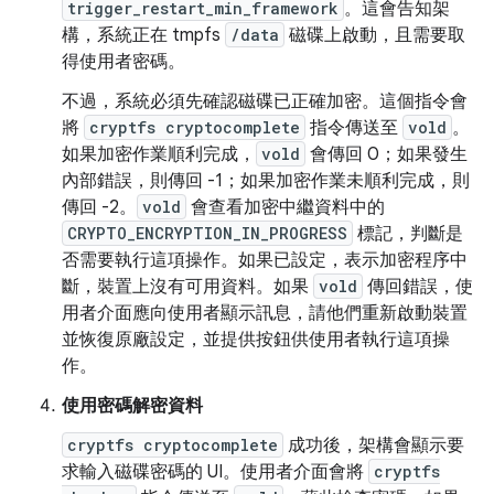
trigger_restart_min_framework
。這會告知架
構，系統正在 tmpfs
/data
磁碟上啟動，且需要取
得使用者密碼。
不過，系統必須先確認磁碟已正確加密。這個指令會
將
cryptfs cryptocomplete
指令傳送至
vold
。
如果加密作業順利完成，
vold
會傳回 0；如果發生
內部錯誤，則傳回 -1；如果加密作業未順利完成，則
傳回 -2。
vold
會查看加密中繼資料中的
CRYPTO_ENCRYPTION_IN_PROGRESS
標記，判斷是
否需要執行這項操作。如果已設定，表示加密程序中
斷，裝置上沒有可用資料。如果
vold
傳回錯誤，使
用者介面應向使用者顯示訊息，請他們重新啟動裝置
並恢復原廠設定，並提供按鈕供使用者執行這項操
作。
使用密碼解密資料
cryptfs cryptocomplete
成功後，架構會顯示要
求輸入磁碟密碼的 UI。使用者介面會將
cryptfs