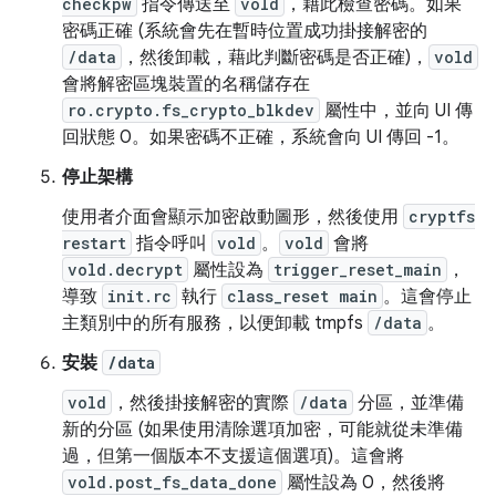
checkpw
指令傳送至
vold
，藉此檢查密碼。如果
密碼正確 (系統會先在暫時位置成功掛接解密的
/data
，然後卸載，藉此判斷密碼是否正確)，
vold
會將解密區塊裝置的名稱儲存在
ro.crypto.fs_crypto_blkdev
屬性中，並向 UI 傳
回狀態 0。如果密碼不正確，系統會向 UI 傳回 -1。
停止架構
使用者介面會顯示加密啟動圖形，然後使用
cryptfs
restart
指令呼叫
vold
。
vold
會將
vold.decrypt
屬性設為
trigger_reset_main
，
導致
init.rc
執行
class_reset main
。這會停止
主類別中的所有服務，以便卸載 tmpfs
/data
。
安裝
/data
vold
，然後掛接解密的實際
/data
分區，並準備
新的分區 (如果使用清除選項加密，可能就從未準備
過，但第一個版本不支援這個選項)。這會將
vold.post_fs_data_done
屬性設為 0，然後將