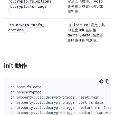
ro.crypto.fs_options
vold
定這五項屬性。
ro.crypto.fs_flags
會使用這些資訊設定加
密對應。
ro
.
crypto
.
tmpfs
_
init
.
rc
由
設定，其
options
中包含 init 在掛接
/
data
tmpfs
檔案系
統時應使用的選項。
init 動作
on post-fs-data

on nonencrypted

on property:vold.decrypt=trigger_reset_main

on property:vold.decrypt=trigger_post_fs_data

on property:vold.decrypt=trigger_restart_min_framew
on property:vold.decrypt=trigger_restart_framework
