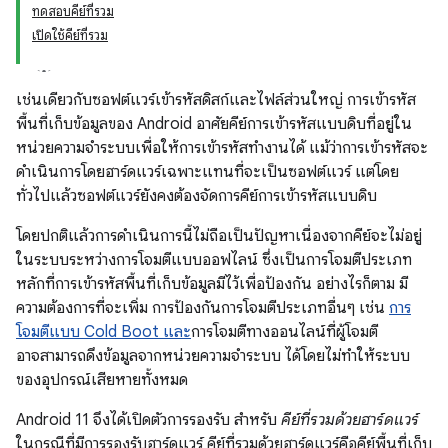
ทดสอบคีย์ที่รวม
เปิดใช้คีย์ที่รวม
เช่นเดียวกับซอฟต์แวร์เข้ารหัสดิสก์และไฟล์ส่วนใหญ่ การเข้ารหัส
พื้นที่เก็บข้อมูลของ Android อาศัยคีย์การเข้ารหัสแบบดิบที่อยู่ใน
หน่วยความจำระบบเพื่อให้การเข้ารหัสทำงานได้ แม้ว่าการเข้ารหัสจะ
ดำเนินการโดยฮาร์ดแวร์เฉพาะแทนที่จะเป็นซอฟต์แวร์ แต่โดย
ทั่วไปแล้วซอฟต์แวร์ยังคงต้องจัดการคีย์การเข้ารหัสแบบดิบ
โดยปกติแล้วการดำเนินการนี้ไม่ถือเป็นปัญหาเนื่องจากคีย์จะไม่อยู่
ในระบบระหว่างการโจมตีแบบออฟไลน์ ซึ่งเป็นการโจมตีประเภท
หลักที่การเข้ารหัสพื้นที่เก็บข้อมูลมีไว้เพื่อป้องกัน อย่างไรก็ตาม มี
ความต้องการที่จะเพิ่ม การป้องกันการโจมตีประเภทอื่นๆ เช่น
การ
โจมตีแบบ Cold Boot และ
การโจมตีทางออนไลน์ที่ผู้โจมตี
อาจสามารถดึงข้อมูลจากหน่วยความจำระบบ ได้โดยไม่ทำให้ระบบ
ของอุปกรณ์เสียหายทั้งหมด
Android 11 จึงได้เปิดตัวการรองรับ สำหรับ
คีย์ที่รวมด้วยฮาร์ดแวร์
ในกรณีที่มีการรองรับฮาร์ดแวร์ คีย์ที่รวมด้วยฮาร์ดแวร์คือคีย์พื้นที่เก็บ