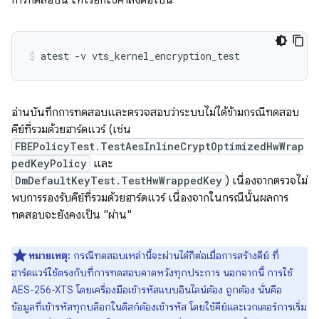
การทดสอบนี้ ให้เรียกใช้คำสั่งต่อไปนี้
อ่านบันทึกการทดสอบและตรวจสอบว่าระบบไม่ได้ข้ามกรณีทดสอบ
คีย์ที่รวมด้วยฮาร์ดแวร์ (เช่น
FBEPolicyTest.TestAesInlineCryptOptimizedHwWrap
pedKeyPolicy
และ
DmDefaultKeyTest.TestHwWrappedKey
) เนื่องจากตรวจไม่
พบการรองรับคีย์ที่รวมด้วยฮาร์ดแวร์ เนื่องจากในกรณีนั้นผลการ
ทดสอบจะยังคงเป็น "ผ่าน"
หมายเหตุ:
กรณีทดสอบเหล่านี้จะผ่านได้ก็ต่อเมื่อการสร้างคีย์ ที่
ฮาร์ดแวร์ใช้ตรงกับที่การทดสอบคาดหวังทุกประการ นอกจากนี้ การใช้
AES-256-XTS โดยเครื่องมือเข้ารหัสแบบอินไลน์ต้อง ถูกต้อง นั่นคือ
ข้อมูลที่เข้ารหัสทุกบล็อกในดิสก์ต้องเข้ารหัส โดยใช้คีย์และเวกเตอร์การเริ่ม