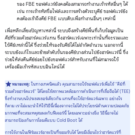
ของ FBE ซอฟต์แวร์ยังคงต้องสามารถทำงานเข้ารหัสอื่นๆ ได้
เช่น การเข้ารหัสชื่อไฟล์และการสร้างตัวระบุคีย์ ซอฟต์แวร์ยัง
คงต้องเข้าถึงคีย์ FBE แบบดิบเพื่อทำงานอื่นๆ เหล่านี้
เพื่อหลีกเลี่ยงปัญหาเหล่านี้ ระบบจึงสร้างคีย์พื้นที่เก็บข้อมูลเป็น
คีย์ที่รวมด้วยฮาร์ดแวร์
แทน ซึ่งฮาร์ดแวร์เฉพาะเท่านั้นที่จะรวมและ
ใช้คีย์เหล่านี้ได้ ซึ่งช่วยให้รองรับคีย์ได้ไม่จำกัดจำนวน นอกจากนี้
ระบบยังแก้ไขและย้ายลำดับชั้นของคีย์บางส่วนไปยังฮาร์ดแวร์นี้ ซึ่ง
ช่วยให้ส่งคืนคีย์ย่อยไปยังซอฟต์แวร์สำหรับงานที่ไม่สามารถใช้
เครื่องมือเข้ารหัสแบบอินไลน์ได้
หมายเหตุ:
ในทางเทคนิคแล้ว คุณสามารถใช้ซอฟต์แวร์เพื่อใช้ "คีย์ที่
รวมด้วยฮาร์ดแวร์" ได้โดยใช้สภาพแวดล้อมการดำเนินการที่เชื่อถือได้ (TEE)
ซึ่งทำงานบนโปรเซสเซอร์เดียวกัน แทนที่จะใช้ฮาร์ดแวร์เฉพาะ อย่างไร
ก็ตาม เราไม่แนะนำให้ใช้วิธีนี้เนื่องจากจะไม่ได้ประโยชน์ด้านความปลอดภัย
มากพอที่จะสมเหตุสมผลกับฟีเจอร์นี้ โดยเฉพาะอย่างยิ่ง วิธีนี้อาจไม่
สามารถป้องกันการโจมตีแบบ Cold Boot ได้
การใช้งานในเฟิร์มแวร์อาจเป็นที่ยอมรับได้ โดยมีเงื่อนไขว่าฮาร์ดแวร์ที่