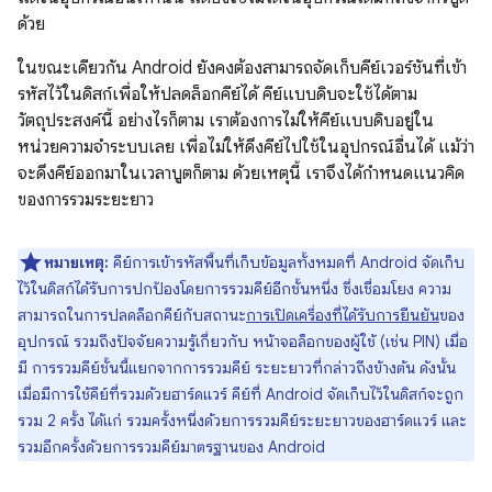
ด้วย
ในขณะเดียวกัน Android ยังคงต้องสามารถจัดเก็บคีย์เวอร์ชันที่เข้า
รหัสไว้ในดิสก์เพื่อให้ปลดล็อกคีย์ได้ คีย์แบบดิบจะใช้ได้ตาม
วัตถุประสงค์นี้ อย่างไรก็ตาม เราต้องการไม่ให้คีย์แบบดิบอยู่ใน
หน่วยความจำระบบเลย เพื่อไม่ให้ดึงคีย์ไปใช้ในอุปกรณ์อื่นได้ แม้ว่า
จะดึงคีย์ออกมาในเวลาบูตก็ตาม ด้วยเหตุนี้ เราจึงได้กำหนดแนวคิด
ของการรวมระยะยาว
หมายเหตุ:
คีย์การเข้ารหัสพื้นที่เก็บข้อมูลทั้งหมดที่ Android จัดเก็บ
ไว้ในดิสก์ได้รับการปกป้องโดยการรวมคีย์อีกชั้นหนึ่ง ซึ่งเชื่อมโยง ความ
สามารถในการปลดล็อกคีย์กับสถานะ
การเปิดเครื่องที่ได้รับการยืนยัน
ของ
อุปกรณ์ รวมถึงปัจจัยความรู้เกี่ยวกับ หน้าจอล็อกของผู้ใช้ (เช่น PIN) เมื่อ
มี การรวมคีย์ชั้นนี้แยกจากการรวมคีย์ ระยะยาวที่กล่าวถึงข้างต้น ดังนั้น
เมื่อมีการใช้คีย์ที่รวมด้วยฮาร์ดแวร์ คีย์ที่ Android จัดเก็บไว้ในดิสก์จะถูก
รวม 2 ครั้ง ได้แก่ รวมครั้งหนึ่งด้วยการรวมคีย์ระยะยาวของฮาร์ดแวร์ และ
รวมอีกครั้งด้วยการรวมคีย์มาตรฐานของ Android