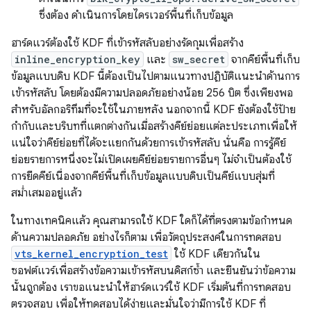
ซึ่งต้อง ดำเนินการโดยไดรเวอร์พื้นที่เก็บข้อมูล
ฮาร์ดแวร์ต้องใช้ KDF ที่เข้ารหัสลับอย่างรัดกุมเพื่อสร้าง
inline_encryption_key
และ
sw_secret
จากคีย์พื้นที่เก็บ
ข้อมูลแบบดิบ KDF นี้ต้องเป็นไปตามแนวทางปฏิบัติแนะนำด้านการ
เข้ารหัสลับ โดยต้องมีความปลอดภัยอย่างน้อย 256 บิต ซึ่งเพียงพอ
สำหรับอัลกอริทึมที่จะใช้ในภายหลัง นอกจากนี้ KDF ยังต้องใช้ป้าย
กำกับและบริบทที่แตกต่างกันเมื่อสร้างคีย์ย่อยแต่ละประเภทเพื่อให้
แน่ใจว่าคีย์ย่อยที่ได้จะแยกกันด้วยการเข้ารหัสลับ นั่นคือ การรู้คีย์
ย่อยรายการหนึ่งจะไม่เปิดเผยคีย์ย่อยรายการอื่นๆ ไม่จำเป็นต้องใช้
การยืดคีย์เนื่องจากคีย์พื้นที่เก็บข้อมูลแบบดิบเป็นคีย์แบบสุ่มที่
สม่ำเสมออยู่แล้ว
ในทางเทคนิคแล้ว คุณสามารถใช้ KDF ใดก็ได้ที่ตรงตามข้อกำหนด
ด้านความปลอดภัย อย่างไรก็ตาม เพื่อวัตถุประสงค์ในการทดสอบ
vts_kernel_encryption_test
ใช้ KDF เดียวกันใน
ซอฟต์แวร์เพื่อสร้างข้อความเข้ารหัสบนดิสก์ซ้ำ และยืนยันว่าข้อความ
นั้นถูกต้อง เราขอแนะนำให้ฮาร์ดแวร์ใช้ KDF เริ่มต้นที่การทดสอบ
ตรวจสอบ เพื่อให้ทดสอบได้ง่ายและมั่นใจว่ามีการใช้ KDF ที่