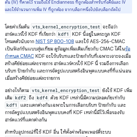
ต้น (IV) ที่คาดไว้ รวมถึงใช้ Endianness ที่ถูกต้องสำหรับทั้งคีย์และ IV
และใช้จำนวนการเพิ่ม IV ที่ถูกต้อง จากบล็อกหนึ่งไปยังบล็อกถัดไป
โดยค่าเริ่มต้น
vts_kernel_encryption_test
จะถือว่า
ฮาร์ดแวร์ใช้ KDF ที่เรียกว่า
kdf1
KDF นี้อยู่ในตระกูล KDF
โหมดตัวนับจาก
NIST SP 800-108
และใช้ AES-256-CMAC
เป็นฟังก์ชันแบบสุ่มเทียม ดูข้อมูลเพิ่มเติมเกี่ยวกับ CMAC ได้ใน
ข้อ
กำหนด CMAC
KDF จะใช้บริบทและป้ายกำกับที่เฉพาะเจาะจงเมื่อ
สร้างคีย์ย่อยแต่ละรายการ ฮาร์ดแวร์ควรใช้ KDF นี้ รวมถึงการเลือก
บริบท ป้ายกำกับ และการจัดรูปแบบสตริงอินพุตแบบคงที่ที่แน่นอน
เมื่อสร้างคีย์ย่อยแต่ละรายการ
อย่างไรก็ตาม
vts_kernel_encryption_test
ยังใช้ KDF เพิ่ม
เติม
kdf2
ถึง
kdf4
ด้วย KDF เหล่านี้มีความปลอดภัยเท่ากับ
kdf1
และแตกต่างกันเฉพาะในการเลือกบริบท ป้ายกำกับ และ
การจัดรูปแบบสตริงอินพุตแบบคงที่ KDF เหล่านี้มีไว้เพื่อรองรับ
ฮาร์ดแวร์ที่แตกต่างกัน
สำหรับอุปกรณ์ที่ใช้ KDF อื่น ให้ตั้งค่าพร็อพเพอร์ตี้ระบบ