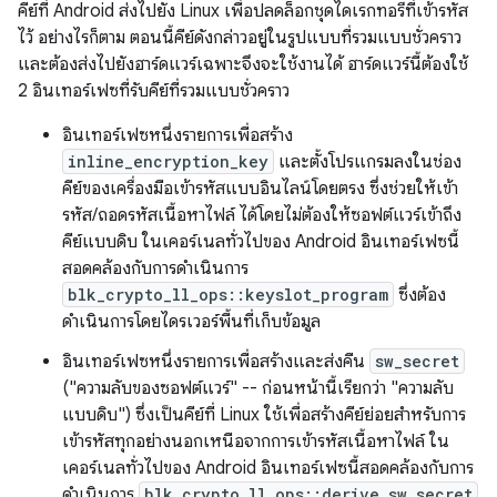
คีย์ที่ Android ส่งไปยัง Linux เพื่อปลดล็อกชุดไดเรกทอรีที่เข้ารหัส
ไว้ อย่างไรก็ตาม ตอนนี้คีย์ดังกล่าวอยู่ในรูปแบบที่รวมแบบชั่วคราว
และต้องส่งไปยังฮาร์ดแวร์เฉพาะจึงจะใช้งานได้ ฮาร์ดแวร์นี้ต้องใช้
2 อินเทอร์เฟซที่รับคีย์ที่รวมแบบชั่วคราว
อินเทอร์เฟซหนึ่งรายการเพื่อสร้าง
inline_encryption_key
และตั้งโปรแกรมลงในช่อง
คีย์ของเครื่องมือเข้ารหัสแบบอินไลน์โดยตรง ซึ่งช่วยให้เข้า
รหัส/ถอดรหัสเนื้อหาไฟล์ ได้โดยไม่ต้องให้ซอฟต์แวร์เข้าถึง
คีย์แบบดิบ ในเคอร์เนลทั่วไปของ Android อินเทอร์เฟซนี้
สอดคล้องกับการดำเนินการ
blk_crypto_ll_ops::keyslot_program
ซึ่งต้อง
ดำเนินการโดยไดรเวอร์พื้นที่เก็บข้อมูล
อินเทอร์เฟซหนึ่งรายการเพื่อสร้างและส่งคืน
sw_secret
("ความลับของซอฟต์แวร์" -- ก่อนหน้านี้เรียกว่า "ความลับ
แบบดิบ") ซึ่งเป็นคีย์ที่ Linux ใช้เพื่อสร้างคีย์ย่อยสำหรับการ
เข้ารหัสทุกอย่างนอกเหนือจากการเข้ารหัสเนื้อหาไฟล์ ใน
เคอร์เนลทั่วไปของ Android อินเทอร์เฟซนี้สอดคล้องกับการ
ดำเนินการ
blk_crypto_ll_ops::derive_sw_secret