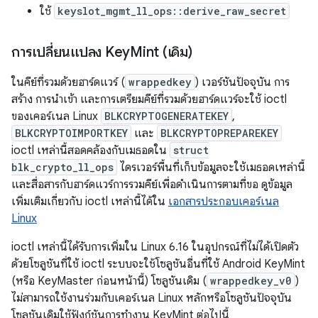
ใช้
keyslot_mgmt_ll_ops::derive_raw_secret
การเปลี่ยนแปลง Key
Mint (เดิม)
ในคีย์ที่รวมด้วยฮาร์ดแวร์ (
wrappedkey
) เวอร์ชันปัจจุบัน การ
สร้าง การนำเข้า และการเตรียมคีย์ที่รวมด้วยฮาร์ดแวร์จะใช้ ioctl
ของเคอร์เนล Linux
BLKCRYPTOGENERATEKEY
,
BLKCRYPTOIMPORTKEY
และ
BLKCRYPTOPREPAREKEY
ioctl เหล่านี้สอดคล้องกับเมธอดใน
struct
blk_crypto_ll_ops
ไดรเวอร์พื้นที่เก็บข้อมูลจะใช้เมธอดเหล่านี้
และสื่อสารกับฮาร์ดแวร์การรวมคีย์เพื่อดำเนินการตามที่ขอ ดูข้อมูล
เพิ่มเติมเกี่ยวกับ ioctl เหล่านี้ได้ใน
เอกสารประกอบเคอร์เนล
Linux
ioctl เหล่านี้ได้รับการเพิ่มใน Linux 6.16 ในอุปกรณ์ที่ไม่ได้เปิดตัว
ด้วยโซลูชันที่ใช้ ioctl ระบบจะใช้โซลูชันอื่นที่ใช้ Android KeyMint
(หรือ KeyMaster ก่อนหน้านี้) โซลูชันเดิม (
wrappedkey_v0
)
ไม่สามารถใช้งานร่วมกับเคอร์เนล Linux หลักหรือโซลูชันปัจจุบัน
โซลูชันเดิมใช้ฟังก์ชันการทำงาน KeyMint ต่อไปนี้