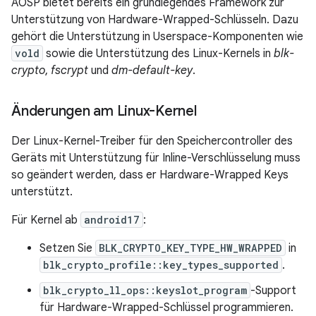
AOSP bietet bereits ein grundlegendes Framework zur
Unterstützung von Hardware-Wrapped-Schlüsseln. Dazu
gehört die Unterstützung in Userspace-Komponenten wie
vold
sowie die Unterstützung des Linux-Kernels in
blk-
crypto
,
fscrypt
und
dm-default-key
.
Änderungen am Linux-Kernel
Der Linux-Kernel-Treiber für den Speichercontroller des
Geräts mit Unterstützung für Inline-Verschlüsselung muss
so geändert werden, dass er Hardware-Wrapped Keys
unterstützt.
Für Kernel ab
android17
:
Setzen Sie
BLK_CRYPTO_KEY_TYPE_HW_WRAPPED
in
blk_crypto_profile::key_types_supported
.
blk_crypto_ll_ops::keyslot_program
-Support
für Hardware-Wrapped-Schlüssel programmieren.