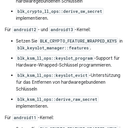
hardwaregebundenen Schlüsseln
blk_crypto_ll_ops::derive_sw_secret
implementieren.
Für
android12
- und
android13
-Kernel:
Setzen Sie
BLK_CRYPTO_FEATURE_WRAPPED_KEYS
in
blk_keyslot_manager::features
.
blk_ksm_ll_ops::keyslot_program
-Support für
Hardware-Wrapped-Schlüssel programmieren.
blk_ksm_ll_ops::keyslot_evict
-Unterstützung
für das Entfernen von hardwaregebundenen
Schlüsseln
blk_ksm_ll_ops::derive_raw_secret
implementieren.
Für
android11
-Kernel: