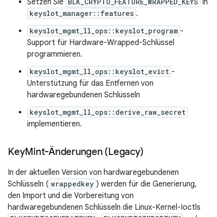
Setzen Sie
BLK_CRYPTO_FEATURE_WRAPPED_KEYS
in
keyslot_manager::features
.
keyslot_mgmt_ll_ops::keyslot_program
-
Support für Hardware-Wrapped-Schlüssel
programmieren.
keyslot_mgmt_ll_ops::keyslot_evict
-
Unterstützung für das Entfernen von
hardwaregebundenen Schlüsseln
keyslot_mgmt_ll_ops::derive_raw_secret
implementieren.
Key
Mint-Änderungen (Legacy)
In der aktuellen Version von hardwaregebundenen
Schlüsseln (
wrappedkey
) werden für die Generierung,
den Import und die Vorbereitung von
hardwaregebundenen Schlüsseln die Linux-Kernel-Ioctls