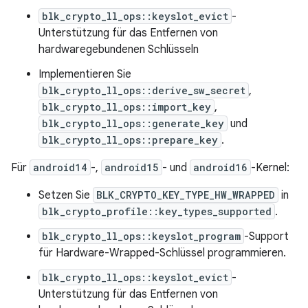
blk_crypto_ll_ops::keyslot_evict
-
Unterstützung für das Entfernen von
hardwaregebundenen Schlüsseln
Implementieren Sie
blk_crypto_ll_ops::derive_sw_secret
,
blk_crypto_ll_ops::import_key
,
blk_crypto_ll_ops::generate_key
und
blk_crypto_ll_ops::prepare_key
.
Für
android14
-,
android15
- und
android16
-Kernel:
Setzen Sie
BLK_CRYPTO_KEY_TYPE_HW_WRAPPED
in
blk_crypto_profile::key_types_supported
.
blk_crypto_ll_ops::keyslot_program
-Support
für Hardware-Wrapped-Schlüssel programmieren.
blk_crypto_ll_ops::keyslot_evict
-
Unterstützung für das Entfernen von