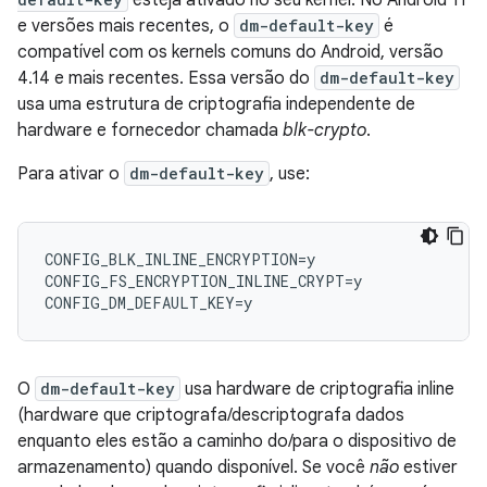
esteja ativado no seu kernel. No Android 11
e versões mais recentes, o
dm-default-key
é
compatível com os kernels comuns do Android, versão
4.14 e mais recentes. Essa versão do
dm-default-key
usa uma estrutura de criptografia independente de
hardware e fornecedor chamada
blk-crypto
.
Para ativar o
dm-default-key
, use:
CONFIG_BLK_INLINE_ENCRYPTION=y

CONFIG_FS_ENCRYPTION_INLINE_CRYPT=y

O
dm-default-key
usa hardware de criptografia inline
(hardware que criptografa/descriptografa dados
enquanto eles estão a caminho do/para o dispositivo de
armazenamento) quando disponível. Se você
não
estiver