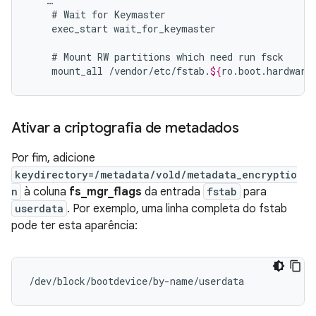
…
#
Wait
for
exec_start
wait_for_keymaster

#
Mount
RW
partitions
which
need
run
mount_all
/vendor/etc/fstab.
${
ro
.
boot
.
hardware
Ativar a criptografia de metadados
Por fim, adicione
keydirectory=/metadata/vold/metadata_encryptio
n
à coluna
fs_mgr_flags
da entrada
fstab
para
userdata
. Por exemplo, uma linha completa do fstab
pode ter esta aparência:
/dev/block/bootdevice/by-name/userdata            