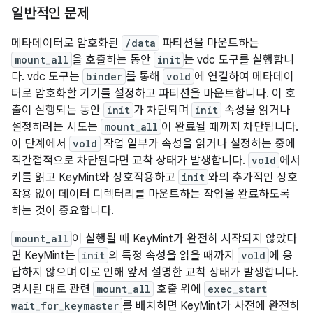
일반적인 문제
메타데이터로 암호화된
/data
파티션을 마운트하는
mount_all
을 호출하는 동안
init
는 vdc 도구를 실행합니
다. vdc 도구는
binder
를 통해
vold
에 연결하여 메타데이
터로 암호화할 기기를 설정하고 파티션을 마운트합니다. 이 호
출이 실행되는 동안
init
가 차단되며
init
속성을 읽거나
설정하려는 시도는
mount_all
이 완료될 때까지 차단됩니다.
이 단계에서
vold
작업 일부가 속성을 읽거나 설정하는 중에
직간접적으로 차단된다면 교착 상태가 발생합니다.
vold
에서
키를 읽고 KeyMint와 상호작용하고
init
와의 추가적인 상호
작용 없이 데이터 디렉터리를 마운트하는 작업을 완료하도록
하는 것이 중요합니다.
mount_all
이 실행될 때 KeyMint가 완전히 시작되지 않았다
면 KeyMint는
init
의 특정 속성을 읽을 때까지
vold
에 응
답하지 않으며 이로 인해 앞서 설명한 교착 상태가 발생합니다.
명시된 대로 관련
mount_all
호출 위에
exec_start
wait_for_keymaster
를 배치하면 KeyMint가 사전에 완전히