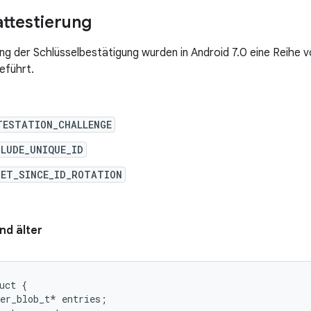
attestierung
ng der Schlüsselbestätigung wurden in Android 7.0 eine Reihe
eführt.
TESTATION_CHALLENGE
LUDE_UNIQUE_ID
SET_SINCE_ID_ROTATION
nd älter
uct {

er_blob_t* entries;
