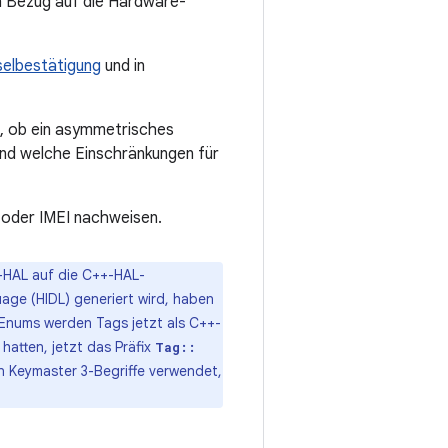
n Bezug auf die Hardware-
selbestätigung
und in
en, ob ein asymmetrisches
und welche Einschränkungen für
 oder IMEI nachweisen.
r-HAL auf die C++-HAL-
guage (HIDL) generiert wird, haben
Enums werden Tags jetzt als C++-
hatten, jetzt das Präfix
Tag::
 Keymaster 3-Begriffe verwendet,