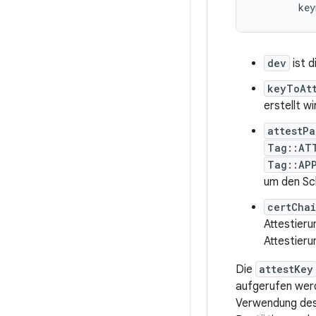
dev
ist 
keyToAt
erstellt wi
attestPa
Tag::AT
Tag::AP
um den Sch
certCha
Attestieru
Attestieru
Die
attestKey
aufgerufen werd
Verwendung des 