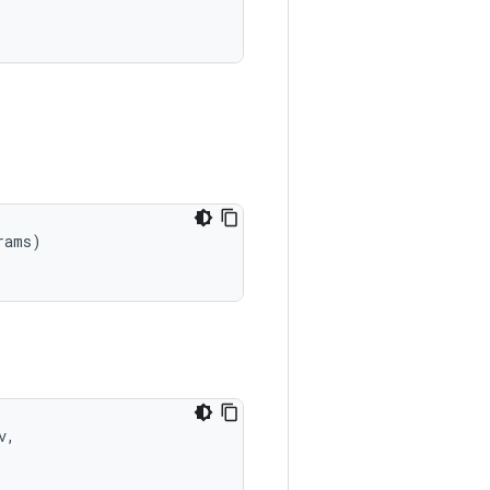
ams)

,
