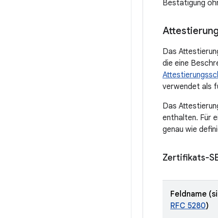
Bestätigung ohn
Attestierung
Das Attestierung
die eine Beschre
Attestierungssc
verwendet als fü
Das Attestierung
enthalten. Für e
genau wie defini
Zertifikats-
Feldname (s
RFC 5280
)