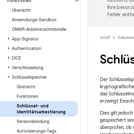
Funktionen
Ihre bevorz
Übersicht
Fehler entha
Anwendungs-Sandbox
OMAPI-Anbieterschnittstelle
AOSP
Dokumen
App-Signatur
Authentication
Schlüs
DICE
Verschlüsselung
Schlüsselspeicher
Der Schlüsselsp
kryptografische
Übersicht
das Schlüsselma
Funktionen
erzwingt Einsch
Schlüssel- und
Identitätsattestierung
Dies gilt jedoc
gespeichert sin
Versionsbindung
überprüfen, ob 
Autorisierungs-Tags