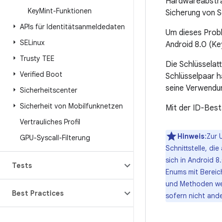
Hardwareabstrak
Key
Mint-Funktionen
Sicherung von S
APIs für Identitätsanmeldedaten
Um dieses Probl
SELinux
Android 8.0 (Ke
Trusty TEE
Die Schlüsselatt
Verified Boot
Schlüsselpaar h
seine Verwendun
Sicherheitscenter
Sicherheit von Mobilfunknetzen
Mit der ID-Bes
Vertrauliches Profil
Hinweis
:Zur 
GPU-Syscall-Filterung
Schnittstelle, di
sich in Android 
Tests
Enums mit Bereich
und Methoden wer
Best Practices
sofern nicht and