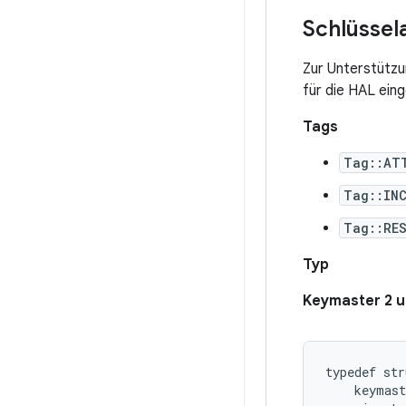
Schlüssel
Zur Unterstützu
für die HAL eing
Tags
Tag::AT
Tag::INC
Tag::RE
Typ
Keymaster 2 u
typedef str
    keymast