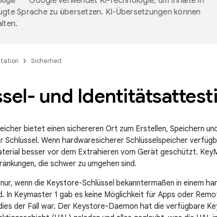
Google verwendet KI-Technologie, um Inhalte in
ugte Sprache zu übersetzen. KI-Übersetzungen können
lten.
tation
Sicherheit
sel- und Identitätsattest
eicher bietet einen sichereren Ort zum Erstellen, Speichern un
r Schlüssel. Wenn hardwaresicherer Schlüsselspeicher verfügba
terial besser vor dem Extrahieren vom Gerät geschützt. KeyM
ränkungen, die schwer zu umgehen sind.
h nur, wenn die Keystore-Schlüssel bekanntermaßen in einem h
d. In Keymaster 1 gab es keine Möglichkeit für Apps oder Remot
dies der Fall war. Der Keystore-Daemon hat die verfügbare K