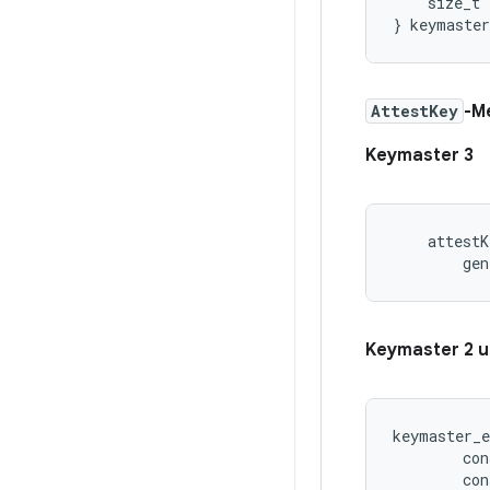
    size_t 
AttestKey
-M
Keymaster 3
    attestK
        gen
Keymaster 2 u
keymaster_e
        con
        con