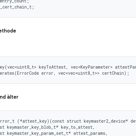
entry_count;

ethode
ey(vec<uint8_t> keyToAttest, vec<KeyParameter> attestPar
erates(ErrorCode error, vec<vec<uint8_t>> certChain);
nd älter
rror_t (*attest_key)(const struct keymaster2_device* dev
st keymaster_key_blob_t* key_to_attest,

st keymaster_key_param_set_t* attest_params,
