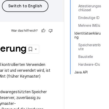
Attestierungss
chlüssel
Eindeutige ID
Mehrere IMEIs
War das hilfreich?
Identitätserkläru
ng
ierung
Speicherattrib
ute
Baustelle
d kontrollierten Verwenden
Hardware-IDs
r ist und verwendet wird, ist
Java API
int (früher Keymaster)
ardwaregestützten Speicher
eserver, zuverlässig zu
eymaster-