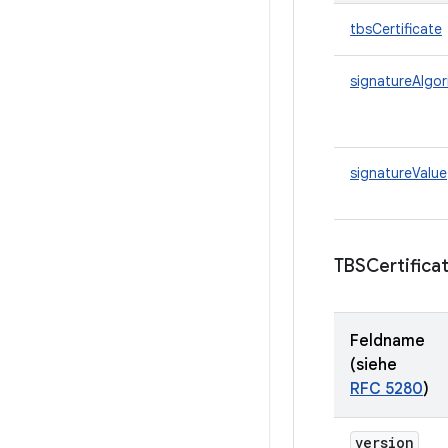
tbsCertificate
signatureAlgor
signatureValue
TBSCertific
Feldname
(siehe
RFC 5280
)
version