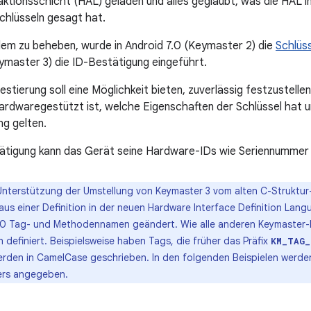
tionsschicht (HAL) geladen und alles geglaubt, was die HAL i
chlüsseln gesagt hat.
em zu beheben, wurde in Android 7.0 (Keymaster 2) die
Schlüs
ymaster 3) die ID-Bestätigung eingeführt.
estierung soll eine Möglichkeit bieten, zuverlässig festzustell
ardwaregestützt ist, welche Eigenschaften der Schlüssel hat 
g gelten.
tätigung kann das Gerät seine Hardware-IDs wie Seriennummer
Unterstützung der Umstellung von Keymaster 3 vom alten C-Struktu
e aus einer Definition in der neuen Hardware Interface Definition Lan
8.0 Tag- und Methodennamen geändert. Wie alle anderen Keymaster-
 definiert. Beispielsweise haben Tags, die früher das Präfix
KM_TAG_
den in CamelCase geschrieben. In den folgenden Beispielen werden
ers angegeben.