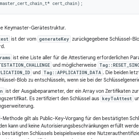
die Keymaster-Gerätestruktur.
test
ist der vom
generateKey
zurückgegebene Schlüssel-Blob
rd.
rams
ist eine Liste aller für die Attestierung erforderlichen 
TESTATION_CHALLENGE
und möglicherweise
Tag::RESET_SIN
PLICATION_ID
und
Tag::APPLICATION_DATA
. Die beiden let
lüssel-Blob zu entschlüsseln, wenn sie bei der Schlüsselgene
in
ist der Ausgabeparameter, der ein Array von Zertifikaten zur
ngszertifikat. Es zertifiziert den Schlüssel aus
keyToAttest
un
ngserweiterung.
-Methode gilt als Public-Key-Vorgang für den bestätigten Schlü
en kann und keine Autorisierungsbeschränkungen erfüllt werde
bestätigten Schlüssels beispielsweise eine Nutzerauthentifizier