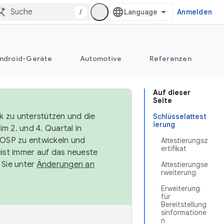
/
Anmelden
ndroid-Geräte
Automotive
Referenzen
Auf dieser
Seite
k zu unterstützen und die
Schlüsselattest
ierung
m 2. und 4. Quartal in
AOSP zu entwickeln und
Attestierungsz
ertifikat
ist immer auf das neueste
 Sie unter
Änderungen an
Attestierungse
rweiterung
Erweiterung
für
Bereitstellung
sinformatione
n