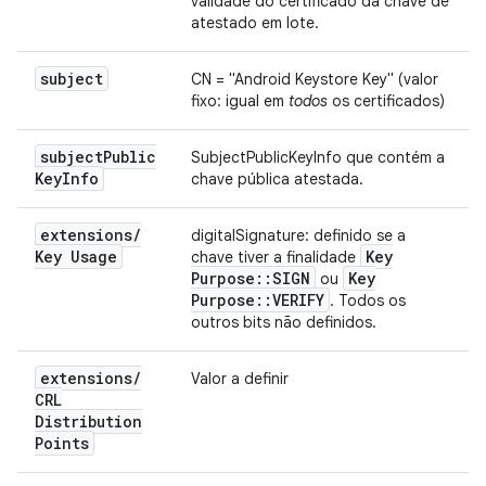
validade do certificado da chave de
atestado em lote.
subject
CN = "Android Keystore Key" (valor
fixo: igual em
todos
os certificados)
subject
Public
SubjectPublicKeyInfo que contém a
Key
Info
chave pública atestada.
extensions
/
digitalSignature: definido se a
Key Usage
Key
chave tiver a finalidade
Purpose
::
SIGN
Key
ou
Purpose
::
VERIFY
. Todos os
outros bits não definidos.
extensions
/
Valor a definir
CRL
Distribution
Points