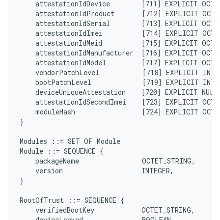
    attestationIdDevice        [711] EXPLICIT OCTE
    attestationIdProduct       [712] EXPLICIT OCTE
    attestationIdSerial        [713] EXPLICIT OCTE
    attestationIdImei          [714] EXPLICIT OCTE
    attestationIdMeid          [715] EXPLICIT OCTE
    attestationIdManufacturer  [716] EXPLICIT OCTE
    attestationIdModel         [717] EXPLICIT OCTE
    vendorPatchLevel           [718] EXPLICIT INTE
    bootPatchLevel             [719] EXPLICIT INTE
    deviceUniqueAttestation    [720] EXPLICIT NULL
    attestationIdSecondImei    [723] EXPLICIT OCTE
    moduleHash                 [724] EXPLICIT OCTE
}

Modules ::= SET OF Module

Module ::= SEQUENCE {

    packageName                OCTET_STRING,

    version                    INTEGER,

}

RootOfTrust ::= SEQUENCE {

    verifiedBootKey            OCTET_STRING,

    deviceLocked               BOOLEAN,
