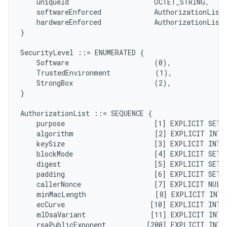
    uniqueId                     OCTET_STRING,

    softwareEnforced             AuthorizationList,
    hardwareEnforced             AuthorizationList,
}

SecurityLevel ::= ENUMERATED {

    Software                     (0),

    TrustedEnvironment           (1),

    StrongBox                    (2),

}

AuthorizationList ::= SEQUENCE {

    purpose                      [1] EXPLICIT SET 
    algorithm                    [2] EXPLICIT INTE
    keySize                      [3] EXPLICIT INTE
    blockMode                    [4] EXPLICIT SET 
    digest                       [5] EXPLICIT SET 
    padding                      [6] EXPLICIT SET 
    callerNonce                  [7] EXPLICIT NULL
    minMacLength                 [8] EXPLICIT INTE
    ecCurve                     [10] EXPLICIT INTE
    mlDsaVariant                [11] EXPLICIT INTE
    rsaPublicExponent          [200] EXPLICIT INTE