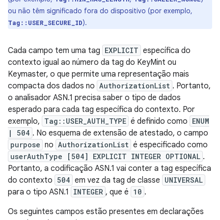
ou não têm significado fora do dispositivo (por exemplo,
).
Tag::USER_SECURE_ID
Cada campo tem uma tag
EXPLICIT
específica do
contexto igual ao número da tag do KeyMint ou
Keymaster, o que permite uma representação mais
compacta dos dados no
AuthorizationList
. Portanto,
o analisador ASN.1 precisa saber o tipo de dados
esperado para cada tag específica do contexto. Por
exemplo,
Tag::USER_AUTH_TYPE
é definido como
ENUM
| 504
. No esquema de extensão de atestado, o campo
purpose
no
AuthorizationList
é especificado como
userAuthType [504] EXPLICIT INTEGER OPTIONAL
.
Portanto, a codificação ASN.1 vai conter a tag específica
do contexto
504
em vez da tag de classe
UNIVERSAL
para o tipo ASN.1
INTEGER
, que é
10
.
Os seguintes campos estão presentes em declarações