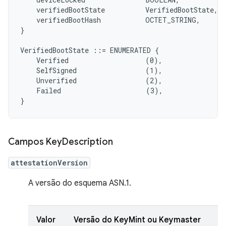
    verifiedBootState          VerifiedBootState,

    verifiedBootHash           OCTET_STRING,

}

VerifiedBootState ::= ENUMERATED {

    Verified                   (0),

    SelfSigned                 (1),

    Unverified                 (2),

    Failed                     (3),

Campos Key
Description
attestationVersion
A versão do esquema ASN.1.
Valor
Versão do KeyMint ou Keymaster