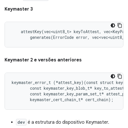
Keymaster 3
    attestKey(vec<uint8_t> keyToAttest, vec<KeyPar
        generates(ErrorCode error, vec<vec<uint8_t
Keymaster 2 e versões anteriores
keymaster_error_t (*attest_key)(const struct keyma
        const keymaster_key_blob_t* key_to_attest,

        const keymaster_key_param_set_t* attest_par
dev
é a estrutura do dispositivo Keymaster.