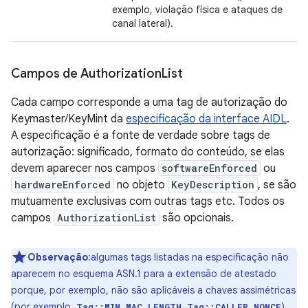
exemplo, violação física e ataques de
canal lateral).
Campos de Authorization
List
Cada campo corresponde a uma tag de autorização do
Keymaster/KeyMint da
especificação da interface AIDL
.
A especificação é a fonte de verdade sobre tags de
autorização: significado, formato do conteúdo, se elas
devem aparecer nos campos
softwareEnforced
ou
hardwareEnforced
no objeto
KeyDescription
, se são
mutuamente exclusivas com outras tags etc. Todos os
campos
AuthorizationList
são opcionais.
Observação
:algumas tags listadas na especificação não
aparecem no esquema ASN.1 para a extensão de atestado
porque, por exemplo, não são aplicáveis a chaves assimétricas
(por exemplo,
,
)
Tag::MIN_MAC_LENGTH
Tag::CALLER_NONCE