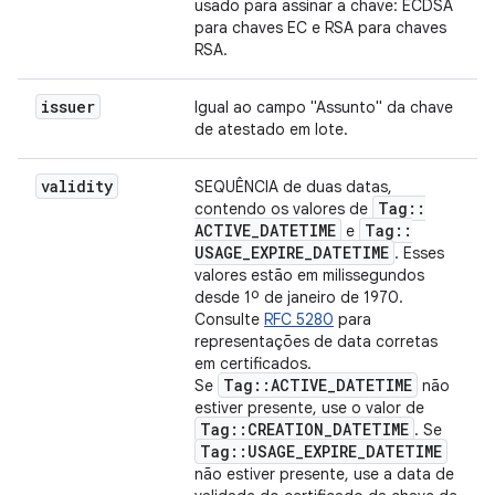
usado para assinar a chave: ECDSA
para chaves EC e RSA para chaves
RSA.
issuer
Igual ao campo "Assunto" da chave
de atestado em lote.
validity
SEQUÊNCIA de duas datas,
Tag
::
contendo os valores de
ACTIVE
_
DATETIME
Tag
::
e
USAGE
_
EXPIRE
_
DATETIME
. Esses
valores estão em milissegundos
desde 1º de janeiro de 1970.
Consulte
RFC 5280
para
representações de data corretas
em certificados.
Tag
::
ACTIVE
_
DATETIME
Se
não
estiver presente, use o valor de
Tag
::
CREATION
_
DATETIME
. Se
Tag
::
USAGE
_
EXPIRE
_
DATETIME
não estiver presente, use a data de