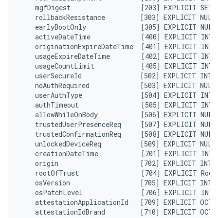
    mgfDigest                  [203] EXPLICIT SET 
    rollbackResistance         [303] EXPLICIT NULL
    earlyBootOnly              [305] EXPLICIT NULL
    activeDateTime             [400] EXPLICIT INTE
    originationExpireDateTime  [401] EXPLICIT INTE
    usageExpireDateTime        [402] EXPLICIT INTE
    usageCountLimit            [405] EXPLICIT INTE
    userSecureId               [502] EXPLICIT INTE
    noAuthRequired             [503] EXPLICIT NULL
    userAuthType               [504] EXPLICIT INTE
    authTimeout                [505] EXPLICIT INTE
    allowWhileOnBody           [506] EXPLICIT NULL
    trustedUserPresenceReq     [507] EXPLICIT NULL
    trustedConfirmationReq     [508] EXPLICIT NULL
    unlockedDeviceReq          [509] EXPLICIT NULL
    creationDateTime           [701] EXPLICIT INTE
    origin                     [702] EXPLICIT INTE
    rootOfTrust                [704] EXPLICIT Root
    osVersion                  [705] EXPLICIT INTE
    osPatchLevel               [706] EXPLICIT INTE
    attestationApplicationId   [709] EXPLICIT OCTE
    attestationIdBrand         [710] EXPLICIT OCTE