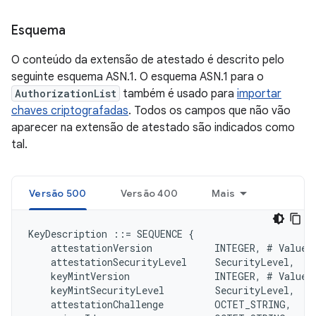
Esquema
O conteúdo da extensão de atestado é descrito pelo
seguinte esquema ASN.1. O esquema ASN.1 para o
AuthorizationList
também é usado para
importar
chaves criptografadas
. Todos os campos que não vão
aparecer na extensão de atestado são indicados como
tal.
Versão 500
Versão 400
Mais
KeyDescription ::= SEQUENCE {

    attestationVersion           INTEGER, # Value 5
    attestationSecurityLevel     SecurityLevel,

    keyMintVersion               INTEGER, # Value 5
    keyMintSecurityLevel         SecurityLevel,

    attestationChallenge         OCTET_STRING,
