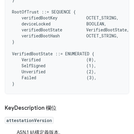
RootOfTrust ::= SEQUENCE {

    verifiedBootKey            OCTET_STRING,

    deviceLocked               BOOLEAN,

    verifiedBootState          VerifiedBootState,

    verifiedBootHash           OCTET_STRING,

}

VerifiedBootState ::= ENUMERATED {

    Verified                   (0),

    SelfSigned                 (1),

    Unverified                 (2),

    Failed                     (3),

Key
Description 欄位
attestationVersion
ASN.1 結構定義版本。