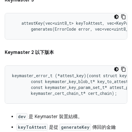
Keymaster 3
    attestKey(vec<uint8_t> keyToAttest, vec<KeyPar
        generates(ErrorCode error, vec<vec<uint8_t
Keymaster 2 以下版本
keymaster_error_t (*attest_key)(const struct keyma
        const keymaster_key_blob_t* key_to_attest,

        const keymaster_key_param_set_t* attest_par
dev
是 Keymaster 裝置結構。
keyToAttest
是從
generateKey
傳回的金鑰