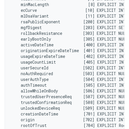
    minMacLength                 [8] EXPLICIT INTE
    ecCurve                     [10] EXPLICIT INTE
    mlDsaVariant                [11] EXPLICIT INTE
    rsaPublicExponent          [200] EXPLICIT INTE
    mgfDigest                  [203] EXPLICIT SET 
    rollbackResistance         [303] EXPLICIT NULL
    earlyBootOnly              [305] EXPLICIT NULL
    activeDateTime             [400] EXPLICIT INTE
    originationExpireDateTime  [401] EXPLICIT INTE
    usageExpireDateTime        [402] EXPLICIT INTE
    usageCountLimit            [405] EXPLICIT INTE
    userSecureId               [502] EXPLICIT INTE
    noAuthRequired             [503] EXPLICIT NULL
    userAuthType               [504] EXPLICIT INTE
    authTimeout                [505] EXPLICIT INTE
    allowWhileOnBody           [506] EXPLICIT NULL
    trustedUserPresenceReq     [507] EXPLICIT NULL
    trustedConfirmationReq     [508] EXPLICIT NULL
    unlockedDeviceReq          [509] EXPLICIT NULL
    creationDateTime           [701] EXPLICIT INTE
    origin                     [702] EXPLICIT INTE
    rootOfTrust                [704] EXPLICIT Root