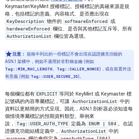
Keymaster/KeyMint 授權標記。授權標記的真確來源是規
格，包括標記的意義、內容格式、是否應出現在
KeyDescription
物件的
softwareEnforced
或
hardwareEnforced
欄位、是否與其他標記互斥等。所有
AuthorizationList
欄位皆為選填。
注意：
規格中列出的一些標記不會出現在認證擴充功能的
ASN.1 架構中，例如不適用於非對稱金鑰 (例如
、
)，或在裝置外沒
Tag::MIN_MAC_LENGTH
Tag::CALLER_NONCE
有意義 (例如
)。
Tag::USER_SECURE_ID
每個欄位都有
EXPLICIT
等同於 KeyMint 或 Keymaster 標
記號碼的內容專屬標記，可讓
AuthorizationList
中的
資料以更精簡的方式呈現。因此，ASN.1 剖析器必須知道每
個情境專屬標記的預期資料類型。舉例來
說，
Tag::USER_AUTH_TYPE
定義為
ENUM | 504
。在認
證擴充功能結構定義中，
AuthorizationList
中的
purpose
欄位會指定為
userAuthType [504]