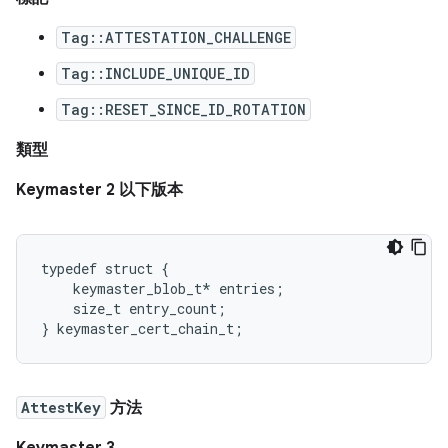
Tag::ATTESTATION_CHALLENGE
Tag::INCLUDE_UNIQUE_ID
Tag::RESET_SINCE_ID_ROTATION
類型
Keymaster 2 以下版本
typedef struct {

    keymaster_blob_t* entries;

    size_t entry_count;

AttestKey
方法