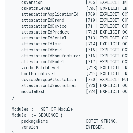
    osVersion                  [705] EXPLICIT INTE
    osPatchLevel               [706] EXPLICIT INTE
    attestationApplicationId   [709] EXPLICIT OCTE
    attestationIdBrand         [710] EXPLICIT OCTE
    attestationIdDevice        [711] EXPLICIT OCTE
    attestationIdProduct       [712] EXPLICIT OCTE
    attestationIdSerial        [713] EXPLICIT OCTE
    attestationIdImei          [714] EXPLICIT OCTE
    attestationIdMeid          [715] EXPLICIT OCTE
    attestationIdManufacturer  [716] EXPLICIT OCTE
    attestationIdModel         [717] EXPLICIT OCTE
    vendorPatchLevel           [718] EXPLICIT INTE
    bootPatchLevel             [719] EXPLICIT INTE
    deviceUniqueAttestation    [720] EXPLICIT NULL
    attestationIdSecondImei    [723] EXPLICIT OCTE
    moduleHash                 [724] EXPLICIT OCTE
}

Modules ::= SET OF Module

Module ::= SEQUENCE {

    packageName                OCTET_STRING,

    version                    INTEGER,

}
