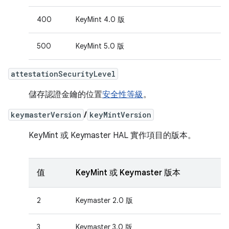
400
KeyMint 4.0 版
500
KeyMint 5.0 版
attestationSecurityLevel
儲存認證金鑰的位置
安全性等級
。
keymasterVersion
/
keyMintVersion
KeyMint 或 Keymaster HAL 實作項目的版本。
值
KeyMint 或 Keymaster 版本
2
Keymaster 2.0 版
3
Keymaster 3.0 版