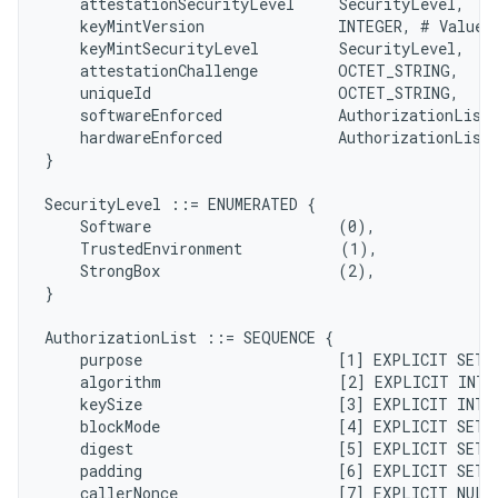
    attestationSecurityLevel     SecurityLevel,

    keyMintVersion               INTEGER, # Value 5
    keyMintSecurityLevel         SecurityLevel,

    attestationChallenge         OCTET_STRING,

    uniqueId                     OCTET_STRING,

    softwareEnforced             AuthorizationList,
    hardwareEnforced             AuthorizationList,
}

SecurityLevel ::= ENUMERATED {

    Software                     (0),

    TrustedEnvironment           (1),

    StrongBox                    (2),

}

AuthorizationList ::= SEQUENCE {

    purpose                      [1] EXPLICIT SET 
    algorithm                    [2] EXPLICIT INTE
    keySize                      [3] EXPLICIT INTE
    blockMode                    [4] EXPLICIT SET 
    digest                       [5] EXPLICIT SET 
    padding                      [6] EXPLICIT SET 
    callerNonce                  [7] EXPLICIT NULL