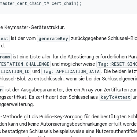
die Keymaster-Gerätestruktur.
test
ist der vom
generateKey
zurückgegebene Schlüssel-Blob
rd.
rams
ist eine Liste aller für die Attestierung erforderlichen 
TESTATION_CHALLENGE
und möglicherweise
Tag::RESET_SIN
PLICATION_ID
und
Tag::APPLICATION_DATA
. Die beiden let
lüssel-Blob zu entschlüsseln, wenn sie bei der Schlüsselgene
in
ist der Ausgabeparameter, der ein Array von Zertifikaten zur
ngszertifikat. Es zertifiziert den Schlüssel aus
keyToAttest
un
ngserweiterung.
-Methode gilt als Public-Key-Vorgang für den bestätigten Schlü
en kann und keine Autorisierungsbeschränkungen erfüllt werde
bestätigten Schlüssels beispielsweise eine Nutzerauthentifizier