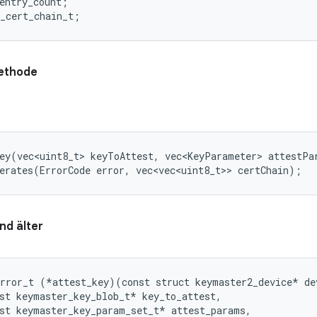
entry_count;

ethode
ey(vec<uint8_t> keyToAttest, vec<KeyParameter> attestPar
erates(ErrorCode error, vec<vec<uint8_t>> certChain);
nd älter
rror_t (*attest_key)(const struct keymaster2_device* dev
st keymaster_key_blob_t* key_to_attest,

st keymaster_key_param_set_t* attest_params,
