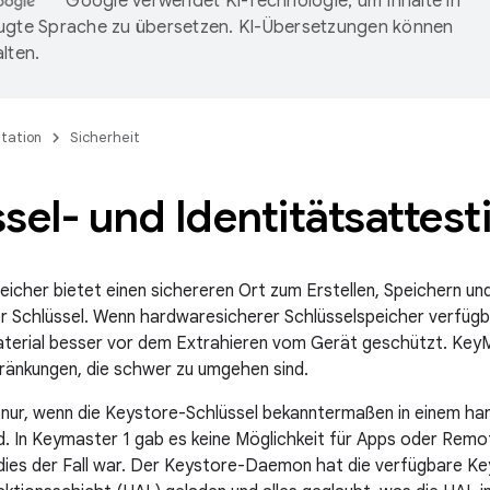
Google verwendet KI-Technologie, um Inhalte in
ugte Sprache zu übersetzen. KI-Übersetzungen können
lten.
tation
Sicherheit
sel- und Identitätsattest
eicher bietet einen sichereren Ort zum Erstellen, Speichern un
r Schlüssel. Wenn hardwaresicherer Schlüsselspeicher verfügba
terial besser vor dem Extrahieren vom Gerät geschützt. KeyM
ränkungen, die schwer zu umgehen sind.
h nur, wenn die Keystore-Schlüssel bekanntermaßen in einem h
d. In Keymaster 1 gab es keine Möglichkeit für Apps oder Remot
dies der Fall war. Der Keystore-Daemon hat die verfügbare K