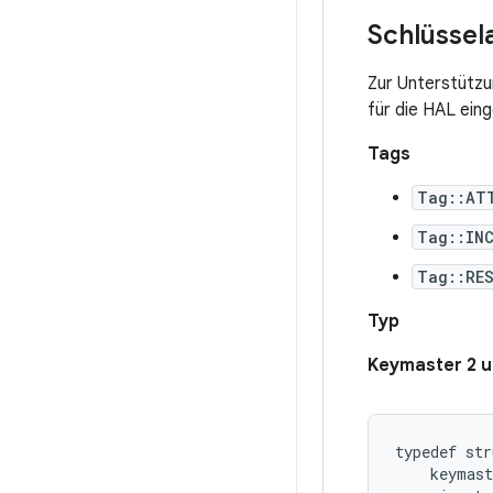
Schlüssel
Zur Unterstützu
für die HAL eing
Tags
Tag::AT
Tag::INC
Tag::RE
Typ
Keymaster 2 u
typedef str
    keymast