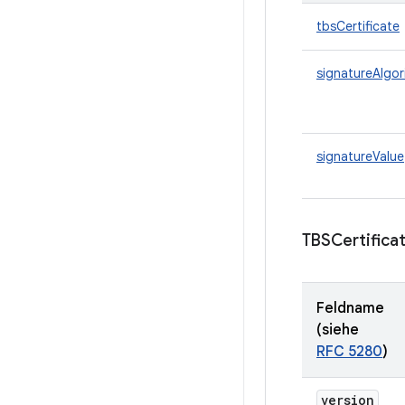
tbsCertificate
signatureAlgor
signatureValue
TBSCertific
Feldname
(siehe
RFC 5280
)
version