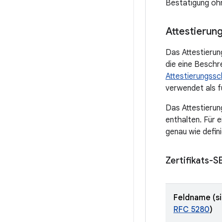
Bestätigung ohn
Attestierung
Das Attestierung
die eine Beschre
Attestierungssc
verwendet als fü
Das Attestierung
enthalten. Für e
genau wie defini
Zertifikats-
Feldname (s
RFC 5280
)