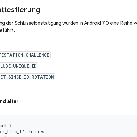
attestierung
ng der Schlüsselbestätigung wurden in Android 7.0 eine Reihe
eführt.
TESTATION_CHALLENGE
LUDE_UNIQUE_ID
SET_SINCE_ID_ROTATION
nd älter
uct {

er_blob_t* entries;
