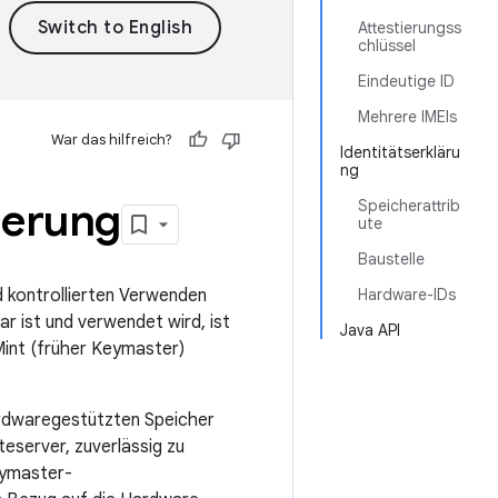
Attestierungss
chlüssel
Eindeutige ID
Mehrere IMEIs
War das hilfreich?
Identitätserkläru
ng
ierung
Speicherattrib
ute
Baustelle
d kontrollierten Verwenden
Hardware-IDs
r ist und verwendet wird, ist
Java API
int (früher Keymaster)
ardwaregestützten Speicher
eserver, zuverlässig zu
eymaster-