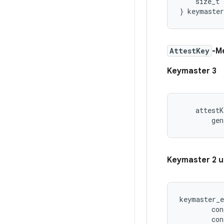
    size_t 
AttestKey
-M
Keymaster 3
    attestK
        gen
Keymaster 2 u
keymaster_e
        con
        con