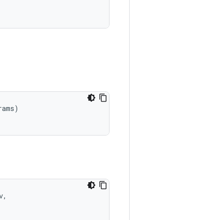
ams)

,
