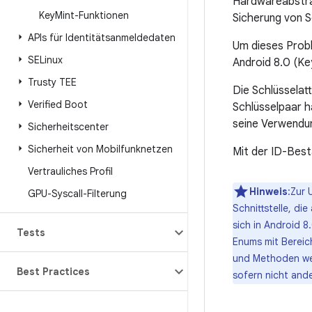
Hardwareabstrak
Key
Mint-Funktionen
Sicherung von S
APIs für Identitätsanmeldedaten
Um dieses Probl
SELinux
Android 8.0 (Ke
Trusty TEE
Die Schlüsselatt
Verified Boot
Schlüsselpaar h
seine Verwendun
Sicherheitscenter
Sicherheit von Mobilfunknetzen
Mit der ID-Bes
Vertrauliches Profil
Hinweis
:Zur 
GPU-Syscall-Filterung
Schnittstelle, di
sich in Android 
Tests
Enums mit Bereich
und Methoden wer
Best Practices
sofern nicht and