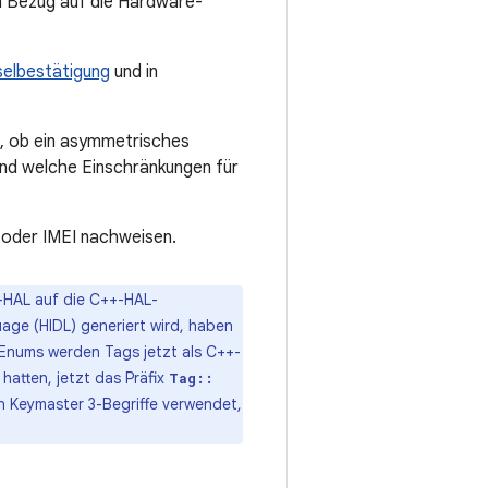
n Bezug auf die Hardware-
selbestätigung
und in
en, ob ein asymmetrisches
und welche Einschränkungen für
 oder IMEI nachweisen.
r-HAL auf die C++-HAL-
guage (HIDL) generiert wird, haben
Enums werden Tags jetzt als C++-
hatten, jetzt das Präfix
Tag::
 Keymaster 3-Begriffe verwendet,