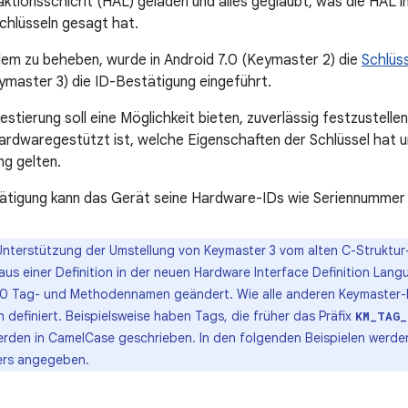
tionsschicht (HAL) geladen und alles geglaubt, was die HAL i
chlüsseln gesagt hat.
em zu beheben, wurde in Android 7.0 (Keymaster 2) die
Schlüs
ymaster 3) die ID-Bestätigung eingeführt.
estierung soll eine Möglichkeit bieten, zuverlässig festzustell
ardwaregestützt ist, welche Eigenschaften der Schlüssel hat 
g gelten.
tätigung kann das Gerät seine Hardware-IDs wie Seriennummer
Unterstützung der Umstellung von Keymaster 3 vom alten C-Struktu
e aus einer Definition in der neuen Hardware Interface Definition Lan
8.0 Tag- und Methodennamen geändert. Wie alle anderen Keymaster-
 definiert. Beispielsweise haben Tags, die früher das Präfix
KM_TAG_
den in CamelCase geschrieben. In den folgenden Beispielen werden
ers angegeben.