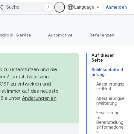
/
Anmelden
ndroid-Geräte
Automotive
Referenzen
Auf dieser
Seite
k zu unterstützen und die
Schlüsselattest
ierung
m 2. und 4. Quartal in
AOSP zu entwickeln und
Attestierungsz
ertifikat
ist immer auf das neueste
 Sie unter
Änderungen an
Attestierungse
rweiterung
Erweiterung
für
Bereitstellung
sinformatione
n