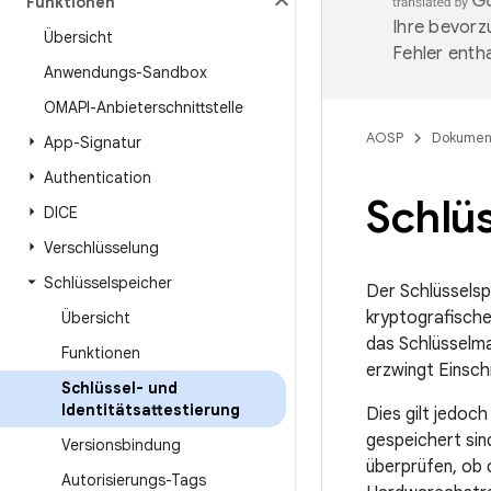
Funktionen
Ihre bevorz
Übersicht
Fehler entha
Anwendungs-Sandbox
OMAPI-Anbieterschnittstelle
AOSP
Dokumen
App-Signatur
Authentication
Schlüs
DICE
Verschlüsselung
Schlüsselspeicher
Der Schlüsselsp
kryptografische
Übersicht
das Schlüsselma
Funktionen
erzwingt Einsch
Schlüssel- und
Identitätsattestierung
Dies gilt jedoc
gespeichert sin
Versionsbindung
überprüfen, ob 
Autorisierungs-Tags