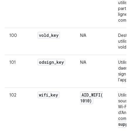
utilisa
partir 
ligne 
comma
vold
_
key
100
N/A
Destin
utilisé
vold.
odsign
_
key
101
N/A
Utilisé
daemo
signat
l'appar
wifi
_
key
AID_WIFI(
102
Utilisé
1010)
sous-
Wi-Fi
d'Andr
compr
suppl