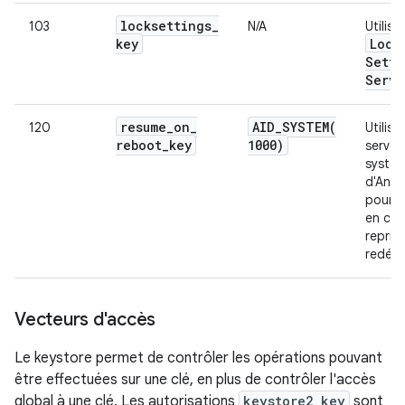
locksettings
_
103
N/A
Utilisé
key
Lock
Setti
Servi
resume
_
on
_
AID_SYSTEM(
120
Utilisé
reboot
_
key
1000)
serveu
systè
d'Andr
pour p
en cha
repris
redéma
Vecteurs d'accès
Le keystore permet de contrôler les opérations pouvant
être effectuées sur une clé, en plus de contrôler l'accès
global à une clé. Les autorisations
keystore2_key
sont