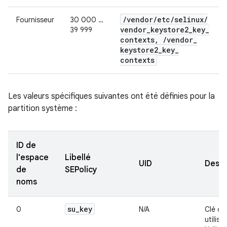
/
vendor
/
etc
/
selinux
/
Fournisseur
30 000 …
vendor
_
keystore2
_
key
_
39 999
contexts
,
/
vendor
_
keystore2
_
key
_
contexts
Les valeurs spécifiques suivantes ont été définies pour la
partition système :
ID de
l'espace
Libellé
UID
Descr
de
SEPolicy
noms
su
_
key
0
N/A
Clé de
utilisa