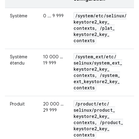
/
system
/
etc
/
selinux
/
Système
0 ... 9 999
keystore2
_
key
_
contexts
,
/
plat
_
keystore2
_
key
_
contexts
/
system
_
ext
/
etc
/
Système
10 000 …
selinux
/
system
_
ext
_
étendu
19 999
keystore2
_
key
_
contexts
,
/
system
_
ext
_
keystore2
_
key
_
contexts
/
product
/
etc
/
Produit
20 000 …
selinux
/
product
_
29 999
keystore2
_
key
_
contexts
,
/
product
_
keystore2
_
key
_
contexts