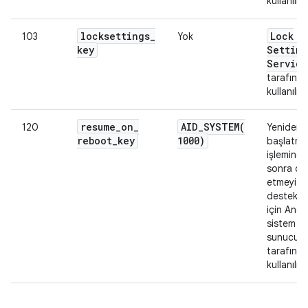
kullanılır.
locksettings
_
Lock
103
Yok
key
Setting
Service
tarafınd
kullanılıy
resume
_
on
_
AID_SYSTEM(
120
Yeniden
reboot
_
key
1000)
başlatma
işlemind
sonra d
etmeyi
destekle
için Andr
sistem
sunucus
tarafınd
kullanılır.