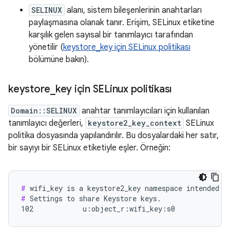
SELINUX
alanı, sistem bileşenlerinin anahtarları
paylaşmasına olanak tanır. Erişim, SELinux etiketine
karşılık gelen sayısal bir tanımlayıcı tarafından
yönetilir (
keystore_key için SELinux politikası
bölümüne bakın).
keystore
_
key için SELinux politikası
Domain::SELINUX
anahtar tanımlayıcıları için kullanılan
tanımlayıcı değerleri,
keystore2_key_context
SELinux
politika dosyasında yapılandırılır. Bu dosyalardaki her satır,
bir sayıyı bir SELinux etiketiyle eşler. Örneğin:
#
#
 Settings to share Keystore keys.

102            u:object_r:wifi_key:s0