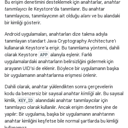
Bu erişim denetimini desteklemek için anahtarlar,
anahtar
tanımlayıcı
ile Keystore'da tanımlanır. Bu anahtar
tanımlayıcısı, tanımlayıcının ait olduğu
alanı
ve bu alandaki
bir kimliği gösterir.
Android uygulamaları, anahtarları dize takma adıyla
tanımlayan standart Java Cryptography Architecture'ı
kullanarak Keystore'a erişir. Bu tanımlama yöntemi, dahili
olarak Keystore
APP
alanıyla eşlenir. Farklı
uygulamalardaki anahtarların belirsizliğini gidermek için
arayanın UID'si de eklenir. Böylece bir uygulamanın başka
bir uygulamanın anahtarlarına erişmesi önlenir.
Dahili olarak, anahtar yüklendikten sonra çerçevelerin
kodu da benzersiz bir sayısal
anahtar kimliği
alır. Bu sayısal
kimlik,
KEY_ID
alanındaki anahtar tanımlayıcılar için
tanımlayıcı olarak kullanılır. Ancak erişim denetimi yine de
yapılır: Bir uygulama, başka bir uygulamanın anahtarının
anahtar kimliğini keşfetse bile normal şartlarda bu kimliği
kullanamaz.