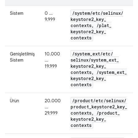
/
system
/
etc
/
selinux
/
Sistem
0 ...
keystore2
_
key
_
9.999
contexts
,
/
plat
_
keystore2
_
key
_
contexts
/
system
_
ext
/
etc
/
Genişletilmiş
10.000
selinux
/
system
_
ext
_
Sistem
...
keystore2
_
key
_
19.999
contexts
,
/
system
_
ext
_
keystore2
_
key
_
contexts
/
product
/
etc
/
selinux
/
Ürün
20.000
product
_
keystore2
_
key
_
...
contexts
,
/
product
_
29.999
keystore2
_
key
_
contexts