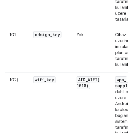
tarafınd
kullanılm
üzere
tasarlanm
odsign
_
key
101
Yok
Cihaz
üzerinde
imzalama
plan pro
tarafınd
kullanılır.
wifi
_
key
AID_WIFI(
wpa
_
102)
1010)
supplic
dahil olm
üzere
Android'i
kablosuz
bağlantı 
sistemi
tarafınd