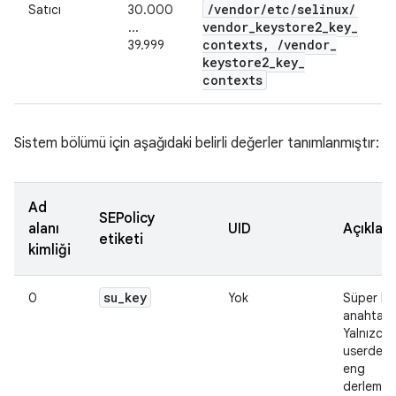
/
vendor
/
etc
/
selinux
/
Satıcı
30.000
vendor
_
keystore2
_
key
_
...
contexts
,
/
vendor
_
39.999
keystore2
_
key
_
contexts
Sistem bölümü için aşağıdaki belirli değerler tanımlanmıştır:
Ad
SEPolicy
alanı
UID
Açıklam
etiketi
kimliği
su
_
key
0
Yok
Süper kul
anahtarı.
Yalnızca
userdebu
eng
derlemel