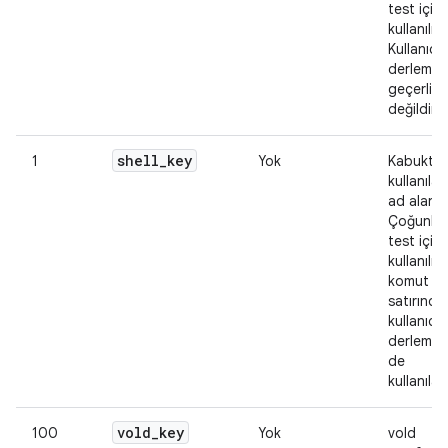
test için
kullanılır.
Kullanıcı
derlemel
geçerli
değildir.
shell
_
key
1
Yok
Kabukta
kullanılab
ad alanı.
Çoğunluk
test için
kullanılır
komut
satırında
kullanıcı
derlemel
de
kullanılabi
vold
_
key
100
Yok
vold