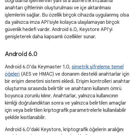
doğrulama işlemlerinin yanı sıra asimetrik imzalama
anahtarı çiftlerinin oluşturulması ve içe aktarılması
işlemlerini sağlar. Bu özellik birçok cihazda uygulanmış olsa
da yalnızca imza API'siyle kolayca ulaşılamayan birçok
güvenlik hedefi vardır. Android 6.0, Keystore API'yi
genişleterek daha kapsamlı özellikler sunar.
Android 6
.
0
Android 6.0'da Keymaster 1.0,
simetrik şifreleme temel
öğeleri
(AES ve HMAC) ve donanım destekli anahtarlar için
bir erişim denetimi sistemi ekledi. Erişim kontrolleri anahtar
oluşturma sırasında belirtilir ve anahtarın kullanım ömrü
boyunca zorunlu kılınır. Anahtarlar, yalnızca kullanıcının
kimliği doğrulandıktan sonra ve yalnızca belirtilen amaçlar
için veya belirtilen kriptografik parametrelerle kullanılabilir
şekilde kısıtlanabilir.
Android 6.0'daki Keystore, kriptografik öğelerin aralığını