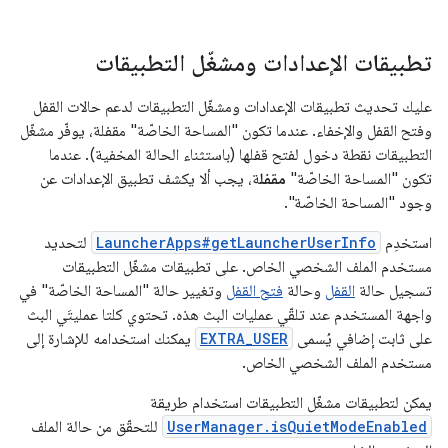
تطبيقات الإعدادات ومشغّل التطبيقات
عليك تحديث تطبيقات الإعدادات ومشغّل التطبيقات لدعم حالات القفل
وفتح القفل والإخفاء. عندما تكون "المساحة الخاصّة" مقفلة، يوفّر مشغّل
التطبيقات نقطة دخول لفتح قفلها (باستثناء الحالة المخفية). عندما
تكون "المساحة الخاصّة"
مقفل
ة، يجب ألا يكشف تطبيق الإعدادات عن
وجود "المساحة الخاصّة".
استخدِم
LauncherApps#getLauncherUserInfo
لتحديد
مستخدم الملف الشخصي الخاص. على تطبيقات مشغّل التطبيقات
تسجيل حالة
القفل
وحالة
فتح القفل
وتغيير حالة "المساحة الخاصّة" في
واجهة المستخدم عند تلقّي عمليات البث هذه. تحتوي كلتا عمليتَي البث
على ثابت إضافي يُسمى
EXTRA_USER
يمكنك استخدامه للإشارة إلى
مستخدم الملف الشخصي الخاص.
يمكن لتطبيقات مشغّل التطبيقات استخدام طريقة
UserManager.isQuietModeEnabled
للتحقّق من حالة الملف