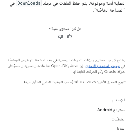
العملية آمنة وموثوقة. يتم حفظ الملفات في مجلد
Downloads
في
"المساحة الخاصّة".
هل كان المحتوى مفيدًا؟
يخضع كل من المحتوى وعيّنات التعليمات البرمجية في هذه الصفحة للتراخيص الموضحّة
في
ترخيص استخدام المحتوى
. إنّ Java وOpenJDK هما علامتان تجاريتان مسجَّلتان
لشركة Oracle و/أو الشركات التابعة لها.
تاريخ التعديل الأخير: 2026-07-16 (حسب التوقيت العالمي المتفَّق عليه)
الإصدار
مستودع Android
المتطلّبات
التنزيل