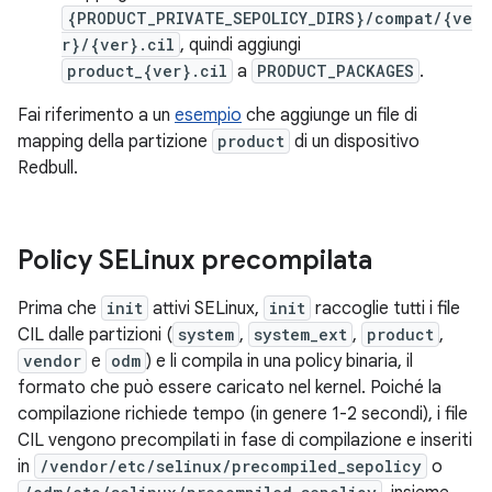
{PRODUCT_PRIVATE_SEPOLICY_DIRS}/compat/{ve
r}/{ver}.cil
, quindi aggiungi
product_{ver}.cil
a
PRODUCT_PACKAGES
.
Fai riferimento a un
esempio
che aggiunge un file di
mapping della partizione
product
di un dispositivo
Redbull.
Policy SELinux precompilata
Prima che
init
attivi SELinux,
init
raccoglie tutti i file
CIL dalle partizioni (
system
,
system_ext
,
product
,
vendor
e
odm
) e li compila in una policy binaria, il
formato che può essere caricato nel kernel. Poiché la
compilazione richiede tempo (in genere 1-2 secondi), i file
CIL vengono precompilati in fase di compilazione e inseriti
in
/vendor/etc/selinux/precompiled_sepolicy
o