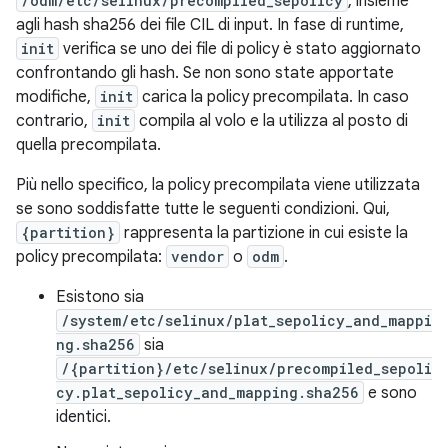
/odm/etc/selinux/precompiled_sepolicy
, insieme
agli hash sha256 dei file CIL di input. In fase di runtime,
init
verifica se uno dei file di policy è stato aggiornato
confrontando gli hash. Se non sono state apportate
modifiche,
init
carica la policy precompilata. In caso
contrario,
init
compila al volo e la utilizza al posto di
quella precompilata.
Più nello specifico, la policy precompilata viene utilizzata
se sono soddisfatte tutte le seguenti condizioni. Qui,
{partition}
rappresenta la partizione in cui esiste la
policy precompilata:
vendor
o
odm
.
Esistono sia
/system/etc/selinux/plat_sepolicy_and_mappi
ng.sha256
sia
/{partition}/etc/selinux/precompiled_sepoli
cy.plat_sepolicy_and_mapping.sha256
e sono
identici.