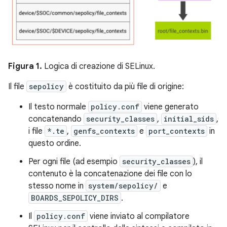
Figura 1.
Logica di creazione di SELinux.
Il file
sepolicy
è costituito da più file di origine:
Il testo normale
policy.conf
viene generato
concatenando
security_classes
,
initial_sids
,
i file
*.te
,
genfs_contexts
e
port_contexts
in
questo ordine.
Per ogni file (ad esempio
security_classes
), il
contenuto è la concatenazione dei file con lo
stesso nome in
system/sepolicy/
e
BOARDS_SEPOLICY_DIRS
.
Il
policy.conf
viene inviato al compilatore