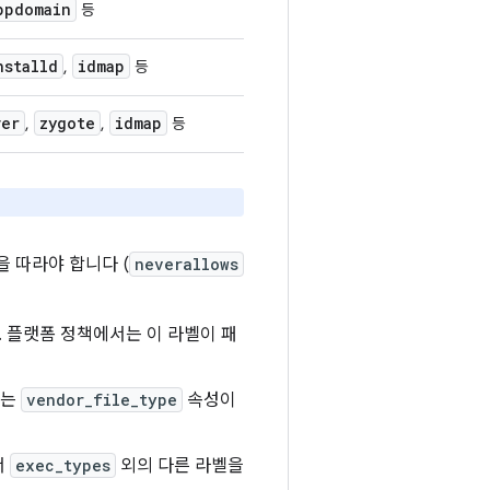
ppdomain
등
nstalld
idmap
,
등
ver
zygote
idmap
,
,
등
 따라야 합니다 (
neverallows
 플랫폼 정책에서는 이 라벨이 패
에는
vendor_file_type
속성이
서
exec_types
외의 다른 라벨을