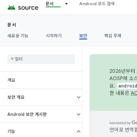
문서
Android 코드 검색
문서
새로운 기능
시작하기
보안
핵심 주제
2026년부터
AOSP에 소
개요
요.
androi
한 내용은
A
보안 개요
Android 보안 게시판
언어로 번역합
기능