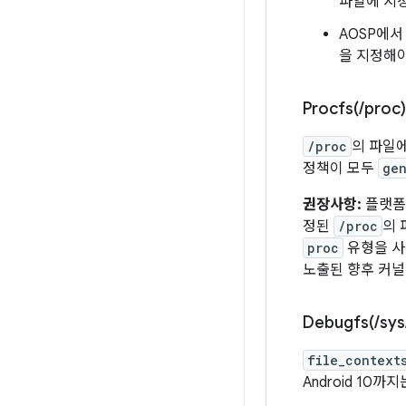
파일에 지
AOSP에서
을 지정해야
Procfs(
/
proc)
/proc
의 파일
정책이 모두
ge
권장사항:
플랫폼
정된
/proc
의 
proc
유형을 사
노출된 향후 커널
Debugfs(
/
sys
file_context
Android 10