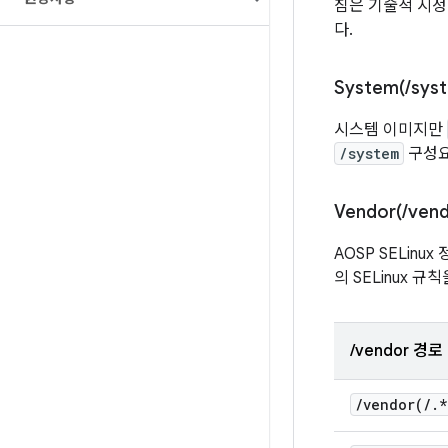
침은 기술적 시정
다.
System(
/
sys
시스템 이미지만
/system
구성요
Vendor(
/
vend
AOSP SELin
의 SELinux 
/vendor 경로
/
vendor(
/
.
*