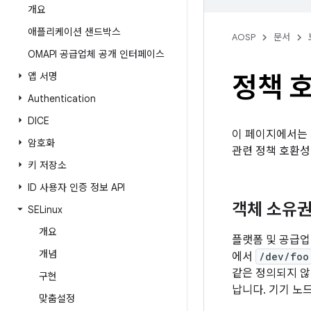
개요
애플리케이션 샌드박스
AOSP
문서
OMAPI 공급업체 공개 인터페이스
앱 서명
정책 
Authentication
DICE
이 페이지에서는 새
암호화
관련 정책 호환성
키 저장소
ID 사용자 인증 정보 API
객체 소유권
SELinux
개요
플랫폼 및 공급업
개념
에서
/dev/foo
같은 정의되지 않
구현
납니다. 기기 노
맞춤설정