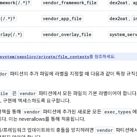
mework(
/
.
*
)?
vendor
_
framework
_
file
dex2oat
a
,
p(
/
.
*
)?
vendor
_
app
_
file
dex2oat
i
,
rlay(
/
.
*
)
vendor
_
overlay
_
file
system
_
ser
를 참조하세요.
system/sepolicy/private/file_contexts
dor
파티션의 추가 파일에 라벨을 지정할 때 다음과 같이 특정 규칙을
file
은
vendor
파티션에서 모든 파일의 기본 라벨이어야 합니다.
L 구현에 액세스하도록 요구합니다.
정책을 통해
vendor
파티션에 추가된 새로운 모든
exec_types
. 이는 neverallows를 통해 적용됩니다.
폼/프레임워크 업데이트와의 충돌을 방지하려면
vendor
파티션에