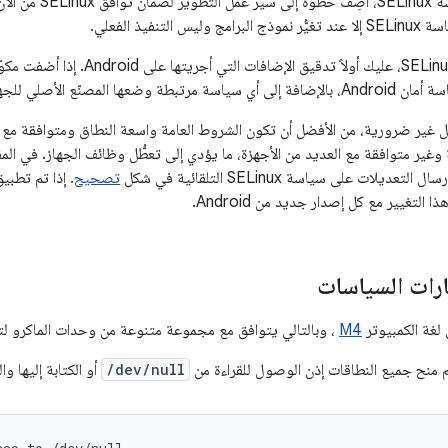
بعد دمج تغيير سياسة 
التنفيذ الفعلي.
عند بدء تخصيص SELinux، عليك أولاً تدق
لأصلي للجهاز، قبل تفعيل وضع التنفيذ.
غير ضرورية، من الأفضل أن تكون الشروط العامة واسعة النطاق ومتوافقة مع أكب
ير متوافقة مع العديد من الأجهزة، ما يؤدي إلى تعطُّل وظائف الجهاز. في المقاب
ديلات على سياسة SELinux التلقائية في شكل
تصحيح
. إذا تم تطبي
 التغيير مع كل إصدار جديد من Android.
ارات السياسات
M4
، وبالتالي يتوافق مع مجموعة متنوعة من وحدات الماكرو لت
تم منح جميع النطاقات إذن الوصول للقراءة من
/dev/null
أو الكتابة إليها وا