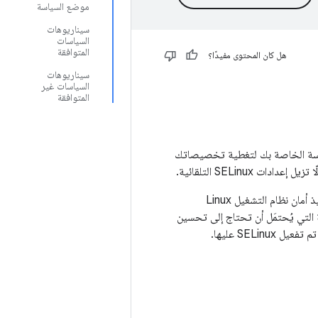
موضع السياسة
سيناريوهات
السياسات
المتوافقة
هل كان المحتوى مفيدًا؟
سيناريوهات
السياسات غير
المتوافقة
إضافة إعدادات السياسة الخاصة بك لتغطية تخصيصاتك
تزيل إعدادات SELinux التلقائية.
يجب ألا تزيل الشركات المصنّعة سياسة SELinux الحالية. وبخلاف ذلك، يواجهون خطر تعطيل تنفيذ أمان نظام التشغيل Linux
خارجية التي يُحتمَل أن تحتاج إلى تحسين
SELi عليها.