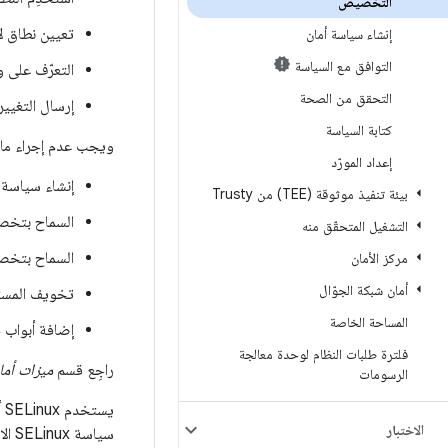
التخصيص
تعيين نطاق ل
إنشاء سياسة أمان
التوافق مع السياسة
التعرّف على و
التحقق من الصحة
إرسال التغييرا
كتابة السياسة
ويجب عدم إجراء ما 
إعداد المورّد
إنشاء سياسة 
بيئة تنفيذ موثوقة (TEE) من Trusty
السماح بتخص
التشغيل المتحقّق منه
السماح بتخصي
مركز الأمان
أمان شبكة الجوّال
تخويف المستخ
المساحة الخاصة
إضافة أبواب 
فلترة طلبات النظام لوحدة معالجة
راجِع قسم
ميزات أمان
الرسومات
ي
الاختبار