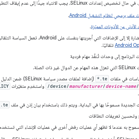
SELi، يجب الانتباه جيدًا إلى عدم إيقاف التطبيقات الحالية. للبدء:
ملف برمجي لنظام التشغيل Android
.
 الأدنى من الأذونات المميّزة
.
 الإضافات التي أجريتها بنفسك على Android. تعمل السياسة التلقائية مع رمز المصدر في
Android O
تلقائيًا.
البرنامج إلى وحدات تُنفِّذ مهام فردية
ت الصلة.
ياسات في ملفات
*.te
(إضافة لملفات مصدر سياسة SELinux) ضمن الدليل
/
device-name
/
manufacturer
/device/
واستخدِم متغيّرات
LICY
ت الجديدة مسموحًا بها في البداية. ويتم ذلك باستخدام بيان إذن في ملف
.te
ج وتحسين تعريفات النطاقات
مسموح به عندما لا تظهر أي عمليات رفض أخرى في عمليات الإنشاء التي تستخدم علامة ug