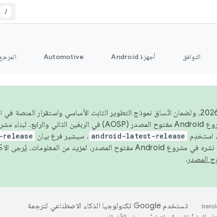
/
التوافق
أجهزة Android
Automotive
المرجع
اعتبارًا من عام 2026، ولضمان اتّساق نموذج التطوير الثابت الأساسي واستقرار المنصة
 استخدِم
android-latest-release
. سيشير فرع بيان
-release
ح المصدر. لمزيد من المعلومات، يُرجى الاطّلاع على
.
تستخدم Google تكنولوجيا الذكاء الاصطناعي لترجمة