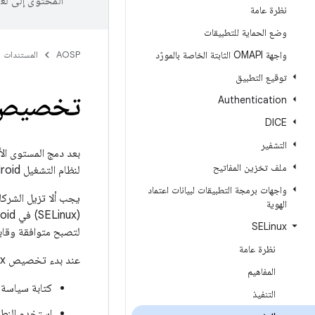
المحتوى إلى لغ
نظرة عامة
وضع الحماية للتطبيقات
واجهة OMAPI الثابتة الخاصة بالمورّد
AOSP
المستندات
توقيع التطبيق
تخصيص Linux
Authentication
DICE
التشفير
ملف تخزين المفاتيح
لنظام التشغيل Android. يجب أن تستوفي هذه السياسات متطلبات
واجهات برمجة التطبيقات لبيانات اعتماد
الهوية
SELinux
لتصبح متوافقة وقابلة ل
نظرة عامة
عند بدء تخصيص SELinux، تذكَّر ما يلي:
المفاهيم
كتابة سياسة SELinux لجميع الخدمات الدائمة الجديد
التنفيذ
استخدِم النطاق