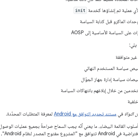
أي عملية تم إنشاؤها كخدمة
init
حدات الماكرو قبل كتابة السياسة
ت على السياسة الأساسية إلى AOSP
يلي:
غير متوافقة
يص سياسة المستخدم النهائي
صات سياسة إدارة جهاز الجوّال
دمين من خلال إبلاغهم بانتهاكات السياسة
خلفية
 النواة
في
مستند تحديد التوافق مع Android
لمعرفة المتطلبات المحدّدة.
ستخدم SELinux أسلوب القائمة البيضاء، ما يعني أنّه يجب السماح صراحةً بجميع عمليات الو