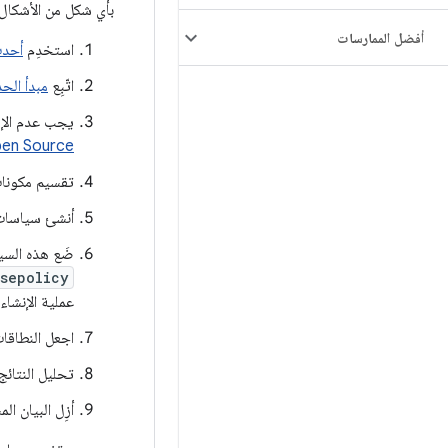
بأي شكل من الأشكال. في حال تخصيص إعدادات nux
أفضل الممارسات
استخدِم
أحدث 
اتّبِع
مبدأ الحد
يجب عدم الإشارة إلا إلى
pen Source
تقسيم مكونات 
أنشئ سياسات SELinux التي تعزل هذه المهام عن الدوال غير ذا
ضَع هذه الس
sepolicy
عملية الإنشاء.
اجعل النطاقا
تحليل النتائ
أزِل البيان ال