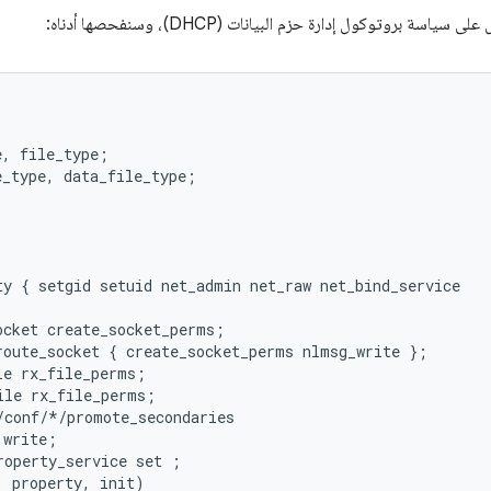
اسة بروتوكول إدارة حزم البيانات (DHCP)، وسنفحصها أدناه:
, file_type;

_type, data_file_type;

ty { setgid setuid net_admin net_raw net_bind_service

cket create_socket_perms;

route_socket { create_socket_perms nlmsg_write };

e rx_file_perms;

le rx_file_perms;

/conf/*/promote_secondaries

write;

operty_service set ;

 property, init)
