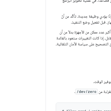
SELinux، أضِف خطوة إلى سير عمل التطوير لضمان توافق SELinux من الآن فصاعدًا. في عملية تطوير البرامج
يق الإضافات التي أجريتها على Android. إذا أضفت مكوّنًا يؤدي وظيفة جديدة، تأكَّد من أنّ
ر عدد ممكن من الأجهزة بدلاً من أن
ل، إذا كانت التغييرات ستعود بالفائدة
ق التصحيح على سياسة الأمان التلقائية،
وفير الوقت.
لقراءة من
/dev/zero
.