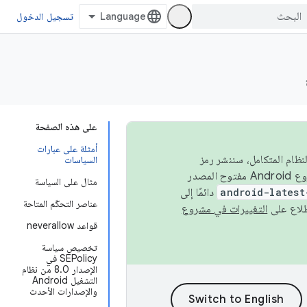
تسجيل الدخول
على هذه الصفحة
أمثلة على عبارات
 في النظام المتكامل، سننشر رمز
السياسات
المصدر في مشروع Android مفتوح المصدر (AOSP) في الربعَين الثاني والرابع. لبناء مشروع Android مفتوح المصدر
مثال على السياسة
android-latest
دائمًا إلى
عناصر التحكّم المتاحة
التغييرات في مشروع
قواعد neverallow
تخصيص سياسة
SEPolicy في
الإصدار 8.0 من نظام
التشغيل Android
والإصدارات الأحدث