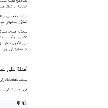
المثالية، لا تتغيّر سياسة SELinux إلا عند تغيُّر نموذج البرامج وليس 
المكوّن يستوفي سياسة أمان Android، بالإضافة إلى أي سياسة مرتبطة وضعها المصنّع ا
لتجنُّب حدوث مشاكل 
تكون شروطًا صارمة وغ
على الآخرين، عليك إرسال التع
لن تحتاج إلى إجراء هذا
أمثلة على عب
يستند SELinux إلى لغة الكمبيوتر
في المثال التالي، ي