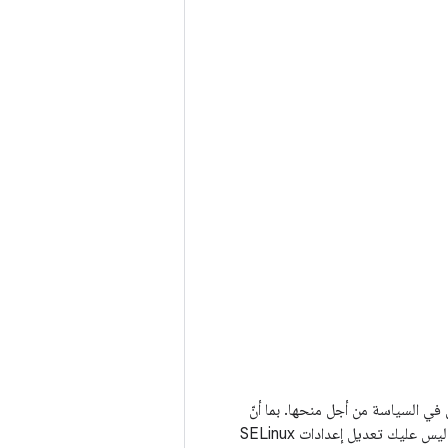
صول في السياسة من أجل منحها. بما أنّ
سياسة SELinux الافتراضية في Android تتوافق مع "المشروع مفتوح المصدر لنظام Android"، ليس عليك تعديل إعدادات SELinux