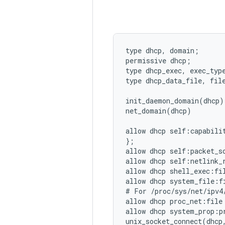
type dhcp, domain;

permissive dhcp;

type dhcp_exec, exec_type
type dhcp_data_file, file
init_daemon_domain(dhcp)

net_domain(dhcp)

allow dhcp self:capabili
};

allow dhcp self:packet_so
allow dhcp self:netlink_
allow dhcp shell_exec:fil
allow dhcp system_file:fi
# For /proc/sys/net/ipv4
allow dhcp proc_net:file 
allow dhcp system_prop:pr
unix_socket_connect(dhcp,