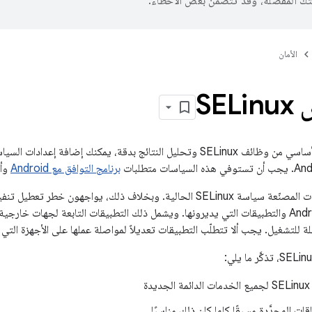
تك المفضّلة، وقد تتضمّن بعض الأخطاء.
الأمان
SE
بعد دمج المستوى الأساسي من وظائف SELinux وتحليل النتائج بدقة، يمكنك 
برنامج التوافق مع Android
وألّا 
(SELinux) في Android والتطبيقات التي يديرونها. ويشمل ذلك التطبيقات التابعة لجهات 
لتشغيل. يجب ألا تتطلّب التطبيقات تعديلاً لمواصلة عملها على الأجهزة التي تم تفعيل nux
ة
ات المحدَّدة مسبقًا كلما كان ذلك مناسبًا.