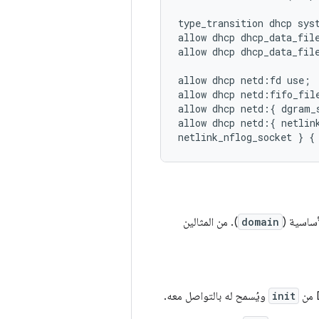
type_transition dhcp sys
allow dhcp dhcp_data_file
allow dhcp dhcp_data_file
allow dhcp netd:fd use;

allow dhcp netd:fifo_file
allow dhcp netd:{ dgram_
allow dhcp netd:{ netlink
domain
). من المثالين
init
ويُسمح له بالتواصل معه.