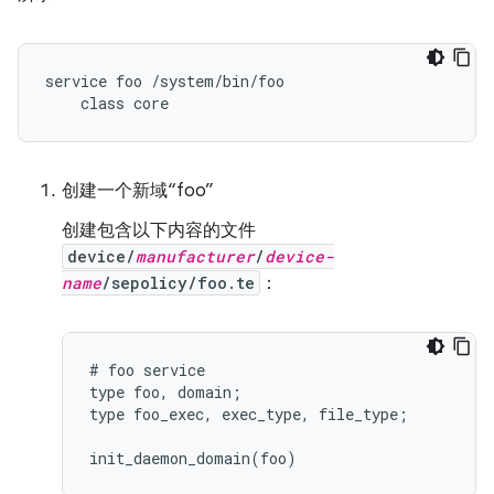
service foo /system/bin/foo

创建一个新域“foo”
创建包含以下内容的文件
device/
manufacturer
/
device-
name
/sepolicy/foo.te
：
# foo service

type foo, domain;

type foo_exec, exec_type, file_type;
